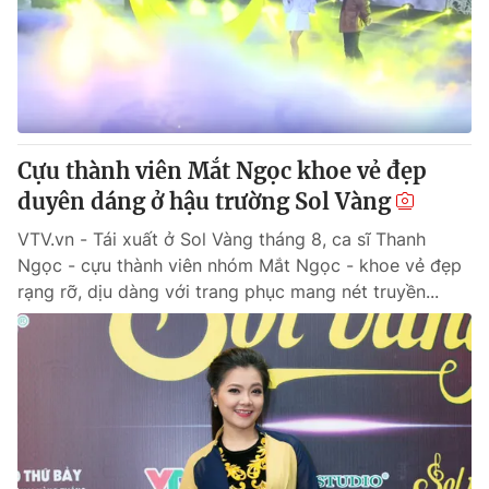
Tin tức
Kinh tế
Thế giới đó đây
Tài chính
Dữ liệu và đời sống
Câu chuyện quốc tế
Thị trường
Cựu thành viên Mắt Ngọc khoe vẻ đẹp
Truyền hình
Góc doanh nghiệp
duyên dáng ở hậu trường Sol Vàng
Phim VTV
Giải trí
VTV.vn - Tái xuất ở Sol Vàng tháng 8, ca sĩ Thanh
Hậu trường
Ngọc - cựu thành viên nhóm Mắt Ngọc - khoe vẻ đẹp
Điện ảnh
rạng rỡ, dịu dàng với trang phục mang nét truyền...
Đời sống
Nhân vật
Âm nhạc
Du lịch
Khán giả
Giáo dục
Sao
Làm đẹp
Giải sao mai
Tuyển sinh
Công nghệ
Chất lượng cuộc sống
Học trực tuyến
Hitech Công nghệ tương lai