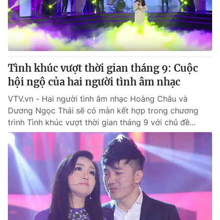
Thị trường 24h
Tấm lòng Việt
VTV4
Vươn mình bằng AI
VTV9
VTV8
Tình khúc vượt thời gian tháng 9: Cuộc
hội ngộ của hai người tình âm nhạc
Liên hệ tòa soạn
English
VTV.vn - Hai người tình âm nhạc Hoàng Châu và
Dương Ngọc Thái sẽ có màn kết hợp trong chương
trình Tình khúc vượt thời gian tháng 9 với chủ đề...
THỜI BÁO VTV
Theo dõi báo trên
Cơ quan chủ quản:
Đài Truyền hình Việt Nam