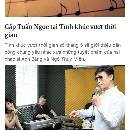
Gặp Tuấn Ngọc tại Tình khúc vượt thời
® Cấm sao chép dưới mọi hình thức nếu không có sự chấp
thuận bằng văn bản. Ghi rõ nguồn VTV.vn khi phát hành lại
gian
thông tin từ website này.
Tình khúc vượt thời gian số tháng 5 sẽ giới thiệu đến
công chúng yêu nhạc xưa những tuyệt phẩm của hai
nhạc sĩ Anh Bằng và Ngô Thụy Miên.