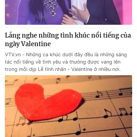
Cơ quan báo chí:
Thời báo VTV
Giấy phép hoạt động báo in và báo điện tử số 483/GP-BTTTT
cấp ngày 29/12/2023
Tổng Biên tập:
Vũ Thanh Thủy
Lắng nghe những tình khúc nổi tiếng của
Phó Tổng Biên tập:
Nguyễn Thị Mỹ Hạnh, Phạm Quốc Thắng,
ngày Valentine
Nguyễn Trọng Ninh
Tổng đài VTV:
VTV.vn - Những ca khúc dưới đây đều là những sáng
024.38 355 931 - 024.38 355 932
tác nổi tiếng về tình yêu và thường được vang lên
Ðiện thoại Thời báo VTV:
024.66 897 897
trong mỗi dịp Lễ tình nhân - Valentine ở nhiều nơi.
Email:
toasoan@vtv.vn
Liên hệ quảng cáo:
024-7300.7108