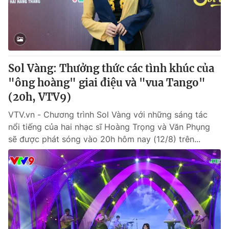
Giao lưu trực tuyến
Sản phẩm
Lịch phát sóng
Thị trường
Tư vấn
Sol Vàng: Thưởng thức các tình khúc của
Chuyên mục khác
"ông hoàng" giai điệu và "vua Tango"
Emagazine
Podcast
(20h, VTV9)
VTV.vn - Chương trình Sol Vàng với những sáng tác
Photo
Infographic
nổi tiếng của hai nhạc sĩ Hoàng Trọng và Văn Phụng
sẽ được phát sóng vào 20h hôm nay (12/8) trên...
Video
Shorts video
VTV Money
VTV Thể thao
VTV Sức khoẻ
Bất động sản