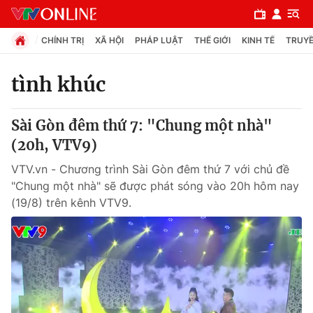
CHÍNH TRỊ
XÃ HỘI
PHÁP LUẬT
THẾ GIỚI
KINH TẾ
TRUYỀ
tình khúc
Chuyên mục
Sài Gòn đêm thứ 7: "Chung một nhà"
Chính trị
(20h, VTV9)
VTV.vn - Chương trình Sài Gòn đêm thứ 7 với chủ đề
Xã hội
"Chung một nhà" sẽ được phát sóng vào 20h hôm nay
(19/8) trên kênh VTV9.
Pháp luật
Y tế
Thế giới