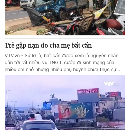
Tin tức
Kinh tế
Thế giới đó đây
Tài chính
Dữ liệu và đời sống
Câu chuyện quốc tế
Thị trường
Trẻ gặp nạn do cha mẹ bất cẩn
Truyền hình
Góc doanh nghiệp
VTV.vn - Sự lơ là, bất cẩn được xem là nguyên nhân
Phim VTV
Giải trí
dẫn tới rất nhiều vụ TNGT, cướp đi sinh mạng của
Hậu trường
nhiều em nhỏ nhưng nhiều phụ huynh chưa thực sự...
Điện ảnh
Đời sống
Nhân vật
Âm nhạc
Du lịch
Khán giả
Giáo dục
Sao
Làm đẹp
Giải sao mai
Tuyển sinh
Công nghệ
Chất lượng cuộc sống
Học trực tuyến
Hitech Công nghệ tương lai