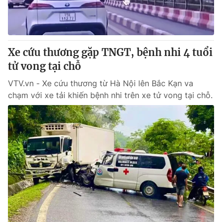
Giao lưu trực tuyến
Sản phẩm
Lịch phát sóng
Thị trường
Tư vấn
Xe cứu thương gặp TNGT, bệnh nhi 4 tuổi
tử vong tại chỗ
Chuyên mục khác
Emagazine
VTV.vn - Xe cứu thương từ Hà Nội lên Bắc Kạn va
Podcast
chạm với xe tải khiến bệnh nhi trên xe tử vong tại chỗ.
Photo
Infographic
Video
Shorts video
VTV Money
VTV Thể thao
VTV Sức khoẻ
Bất động sản