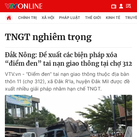
CHÍNH TRỊ
XÃ HỘI
PHÁP LUẬT
THẾ GIỚI
KINH TẾ
TRUYỀ
TNGT nghiêm trọng
Chuyên mục
Đắk Nông: Đề xuất các biện pháp xóa
Chính trị
“điểm đen” tai nạn giao thông tại chợ 312
VTV.vn - “Điểm đen” tai nạn giao thông thuộc địa bàn
Xã hội
thôn 11 (chợ 312), xã Đắk R'la, huyện Đắk Mil được đề
xuất nhiều giải pháp nhằm hạn chế TNGT.
Pháp luật
Y tế
Thế giới