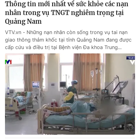
Thông tin mới nhất về sức khỏe các nạn
nhân trong vụ TNGT nghiêm trọng tại
® Cấm sao chép dưới mọi hình thức nếu không có sự chấp
Quảng Nam
thuận bằng văn bản. Ghi rõ nguồn VTV.vn khi phát hành lại
thông tin từ website này.
VTV.vn - Những nạn nhân còn sống trong vụ tai nạn
giao thông thảm khốc tại tỉnh Quảng Nam đang được
cấp cứu và điều trị tại Bệnh viện Đa khoa Trung...