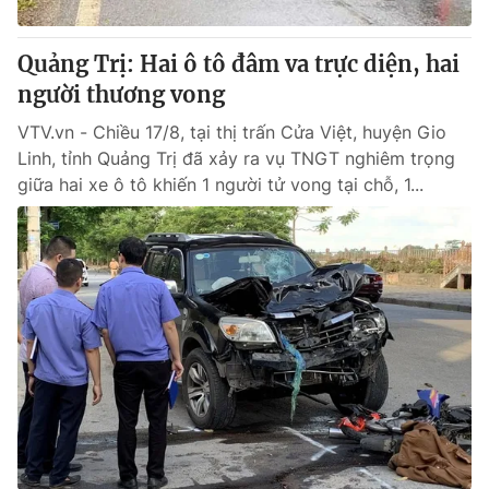
Thị trường 24h
Tấm lòng Việt
Quảng Trị: Hai ô tô đâm va trực diện, hai
VTV4
Vươn mình bằng AI
người thương vong
VTV.vn - Chiều 17/8, tại thị trấn Cửa Việt, huyện Gio
VTV9
VTV8
Linh, tỉnh Quảng Trị đã xảy ra vụ TNGT nghiêm trọng
giữa hai xe ô tô khiến 1 người tử vong tại chỗ, 1...
Liên hệ tòa soạn
English
THỜI BÁO VTV
Theo dõi báo trên
Cơ quan chủ quản:
Đài Truyền hình Việt Nam
Cơ quan báo chí:
Thời báo VTV