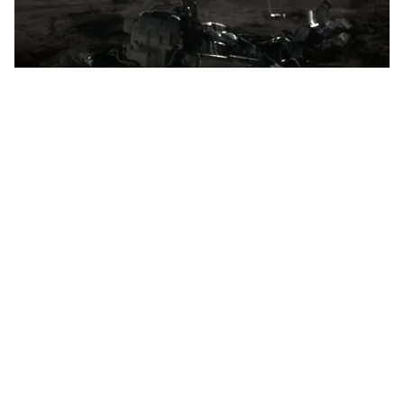
Tin mới
Video
Live
Emagazine
Trang chủ
Xe container đấu đầu xe khách, 4 người
thương vong
VTV.vn - Rạng sáng 27/11, vụ TNGT nghiêm trọng xảy
ra trên QL14 (đoạn qua thôn Phú Quý, xã Phú Sơn,
huyện Bù Đăng, tỉnh Bình Phước) khiến 1 người tử...