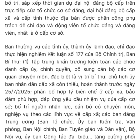
bố trí, sắp xếp thời gian dự đại hội đảng bộ cấp trên
trực tiếp của tổ chức cơ sở đảng, đại hội đảng bộ cấp
xã và cấp tỉnh thuộc địa bàn được phân công phụ
trách để chỉ đạo và động viên tổ chức đảng và đảng
viên, nhất là ở cấp cơ sở.
Ban thường vụ các tỉnh
ủy
, thành
ủy
lãnh đạo, chỉ đạo
thực hiện nghiêm Kết luận số 177 của Bộ Chính trị, Ban
Bí thư: (1) Tập trung khẩn trương kiện toàn các chức
danh cấp
ủy
, chính quyền, bổ sung cán bộ các cơ
quan chuyên môn, đặc biệt là vị trí bí thư, chủ tịch
ủy
ban nhân dân cấp xã còn thiếu, hoàn thành trước ngày
25/7/2025; phân bổ hợp lý biên chế ở cấp xã, bảo
đảm phù hợp, đáp ứng yêu cầu nhiệm vụ của cấp cơ
sở; bố trí nguồn nhân lực, cán bộ có chuyên môn,
nghiệp vụ theo các lĩnh vực về cấp xã; các ban đảng
Trung ương (Ban Tổ chức, Ủy ban Kiểm tra, Văn
phòng, Ban Nội chính, Ban Tuyên giáo và Dân vận), Bộ
Nội vụ,
ủy
ban Công tác đại biểu… tăng cường phối