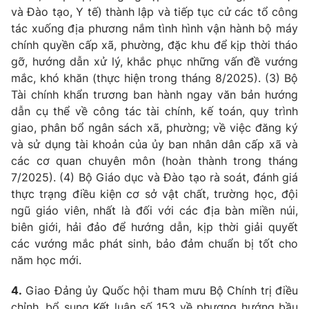
và Đào tạo, Y tế) thành lập và tiếp tục cử các tổ công
tác xuống địa phương nắm tình hình vận hành bộ máy
chính quyền cấp xã, phường, đặc khu để kịp thời tháo
gỡ, hướng dẫn xử lý, khắc phục những vấn đề vướng
mắc, khó khăn (thực hiện trong tháng 8/2025). (3) Bộ
Tài chính khẩn trương ban hành ngay văn bản hướng
dẫn cụ thể về công tác tài chính, kế toán, quy trình
giao, phân bổ ngân sách xã, phường; về việc đăng ký
và sử dụng tài khoản của
ủy
ban nhân dân cấp xã và
các cơ quan chuyên môn (hoàn thành trong tháng
7/2025). (4) Bộ Giáo dục và Đào tạo rà soát, đánh giá
thực trạng điều kiện cơ sở vật chất, trường học, đội
ngũ giáo viên, nhất là đối với các địa bàn miền núi,
biên giới, hải đảo để hướng dẫn, kịp thời giải quyết
các vướng mắc phát sinh, bảo đảm chuẩn bị tốt cho
năm học mới.
4.
Giao Đảng
ủy
Quốc hội tham mưu Bộ Chính trị điều
chỉnh, bổ sung Kết luận số 153 về phương hướng bầu