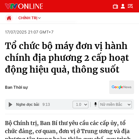
CHÍNH TRỊ
Chính trị
17/07/2025 21:07 GMT+7
Xã hội
Tổ chức bộ máy đơn vị hành
Pháp luật
Chuyên mục
Kinh tế
chính địa phương 2 cấp hoạt
Thể thao
Chính trị
động hiệu quả, thông suốt
Truyền hình
Văn hóa - Giải trí
Xã hội
Y tế
Ban Thời sự
Đời sống
Pháp luật
Công nghệ
Nghe đọc bài
9:13
Giáo dục
Y tế
Bộ Chính trị, Ban Bí thư yêu cầu các cấp ủy, tổ
chức đảng, cơ quan, đơn vị ở Trung ương và địa
Thế giới