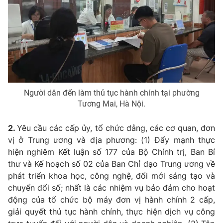
Thị trường 24h
Tấm lòng Việt
VTV4
Vươn mình bằng AI
VTV9
VTV8
Liên hệ tòa soạn
English
Người dân đến làm thủ tục hành chính tại phường
Tương Mai, Hà Nội.
2.
Yêu cầu các cấp ủy, tổ chức đảng, các cơ quan, đơn
vị ở Trung ương và địa phương: (1) Đẩy mạnh thực
THỜI BÁO VTV
hiện nghiêm Kết luận số 177 của Bộ Chính trị, Ban Bí
thư và Kế hoạch số 02 của Ban Chỉ đạo Trung ương về
Theo dõi báo trên
phát triển khoa học, công nghệ, đổi mới sáng tạo và
chuyển đổi số; nhất là các nhiệm vụ bảo đảm cho hoạt
động của tổ chức bộ máy đơn vị hành chính 2 cấp,
Cơ quan chủ quản:
Đài Truyền hình Việt Nam
giải quyết thủ tục hành chính, thực hiện dịch vụ công
Cơ quan báo chí:
Thời báo VTV