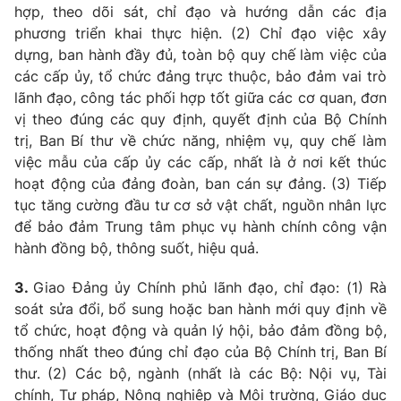
hợp, theo dõi sát, chỉ đạo và hướng dẫn các địa
phương triển khai thực hiện. (2) Chỉ đạo việc xây
dựng, ban hành đầy đủ, toàn bộ quy chế làm việc của
các cấp
ủy
, tổ chức đảng trực thuộc, bảo đảm vai trò
lãnh đạo, công tác phối hợp tốt giữa các cơ quan, đơn
vị theo đúng các quy định, quyết định của Bộ Chính
trị, Ban Bí thư về chức năng, nhiệm vụ, quy chế làm
việc mẫu của cấp
ủy
các cấp, nhất là ở nơi kết thúc
hoạt động của đảng đoàn, ban cán sự đảng. (3) Tiếp
tục tăng cường đầu tư cơ sở vật chất, nguồn nhân lực
để bảo đảm Trung tâm phục vụ hành chính công vận
hành đồng bộ, thông suốt, hiệu quả.
3.
Giao Đảng
ủy
Chính phủ lãnh đạo, chỉ đạo: (1) Rà
soát sửa đổi, bổ sung hoặc ban hành mới quy định về
tổ chức, hoạt động và quản lý hội, bảo đảm đồng bộ,
thống nhất theo đúng chỉ đạo của Bộ Chính trị, Ban Bí
thư. (2) Các bộ, ngành (nhất là các Bộ: Nội vụ, Tài
chính, Tư pháp, Nông nghiệp và Môi trường, Giáo dục