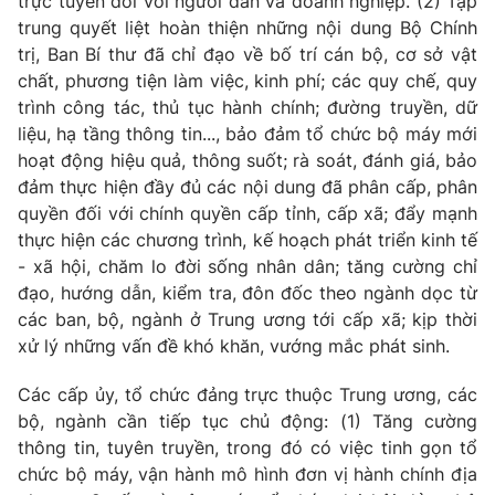
trực tuyến đối với người dân và doanh nghiệp. (2) Tập
Giấy phép hoạt động báo in và báo điện tử số 483/GP-BTTTT
trung quyết liệt hoàn thiện những nội dung Bộ Chính
cấp ngày 29/12/2023
trị, Ban Bí thư đã chỉ đạo về bố trí cán bộ, cơ sở vật
Tổng Biên tập:
Vũ Thanh Thủy
chất, phương tiện làm việc, kinh phí; các quy chế, quy
Phó Tổng Biên tập:
Nguyễn Thị Mỹ Hạnh, Phạm Quốc Thắng,
trình công tác, thủ tục hành chính; đường truyền, dữ
Nguyễn Trọng Ninh
liệu, hạ tầng thông tin..., bảo đảm tổ chức bộ máy mới
Tổng đài VTV:
024.38 355 931 - 024.38 355 932
hoạt động hiệu quả, thông suốt; rà soát, đánh giá, bảo
Ðiện thoại Thời báo VTV:
024.66 897 897
đảm thực hiện đầy đủ các nội dung đã phân cấp, phân
quyền đối với chính quyền cấp tỉnh, cấp xã; đẩy mạnh
Email:
toasoan@vtv.vn
thực hiện các chương trình, kế hoạch phát triển kinh tế
Liên hệ quảng cáo:
024-7300.7108
- xã hội, chăm lo đời sống nhân dân; tăng cường chỉ
đạo, hướng dẫn, kiểm tra, đôn đốc theo ngành dọc từ
các ban, bộ, ngành ở Trung ương tới cấp xã; kịp thời
xử lý những vấn đề khó khăn, vướng mắc phát sinh.
Các cấp ủy, tổ chức đảng trực thuộc Trung ương, các
bộ, ngành cần tiếp tục chủ động: (1) Tăng cường
thông tin, tuyên truyền, trong đó có việc tinh gọn tổ
chức bộ máy, vận hành mô hình đơn vị hành chính địa