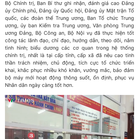
Giao lưu trực tuyến
Bộ Chính trị, Ban Bí thư ghi nhận, đánh giá cao Đảng
Sản phẩm
ủy Chính phủ, Đảng
ủy
Quốc hội, Đảng
ủy
Mặt trận Tổ
Lịch phát sóng
quốc, các đoàn thể Trung ương, Ban Tổ chức Trung
Thị trường
ương,
ủy
ban Kiểm tra Trung ương, Văn phòng Trung
Tư vấn
ương Đảng, Bộ Công an, Bộ Nội vụ đã thực hiện tốt
công tác lãnh đạo, chỉ đạo, hướng dẫn, theo dõi, nắm
Chuyên mục khác
tình hình; biểu dương các cơ quan trong hệ thống
Emagazine
Podcast
chính trị, nhất là tại cấp tỉnh, cấp xã đã nêu cao tinh
thần trách nhiệm, chủ động, tích cực tổ chức triển
Photo
khai, khắc phục nhiều khó khăn, vướng mắc, bảo đảm
Infographic
bộ máy mới hoạt động thông suốt, ổn định, phục vụ
Nhân dân ngày càng tốt hơn.
Video
Shorts video
VTV Money
VTV Thể thao
VTV Sức khoẻ
Bất động sản