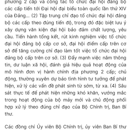
phương 2 cấp và công tác tổ chức đại hội đảng bộ
các cấp tiến tới Đại hội đại biểu toàn quốc lần thứ XIV
của Đảng… (2) Tập trung chỉ đạo tổ chức đại hội đảng
® Cấm sao chép dưới mọi hình thức nếu không có sự chấp
bộ các cấp theo đúng tiến độ, trong đó đặc biệt lưu ý
thuận bằng văn bản. Ghi rõ nguồn VTV.vn khi phát hành lại
thông tin từ website này.
xây dựng văn kiện đại hội bảo đảm chất lượng, yêu
cầu. Tiến hành tổng kết, rút kinh nghiệm việc tổ chức
đại hội đảng bộ cấp cơ sở, đại hội điểm cấp trên cơ
sở để tăng cường chỉ đạo làm tốt việc tổ chức đại hội
đảng bộ cấp trên cơ sở. (3) Đẩy mạnh việc nắm thông
tin, dư luận xã hội, đánh giá hiệu quả hoạt động của
mô hình đơn vị hành chính địa phương 2 cấp; chủ
động, thường xuyên dự báo tình hình tư tưởng để phát
hiện, xử lý các vấn đề phát sinh từ sớm, từ xa. (4) Sâu
sát thực tế để phát hiện những khó khăn, vướng mắc
trong hoạt động của bộ máy mới và chủ động phối
hợp xử lý theo đúng chỉ đạo của Bộ Chính trị, Ban Bí
thư.
Các đồng chí Ủy viên Bộ Chính trị,
ủy
viên Ban Bí thư