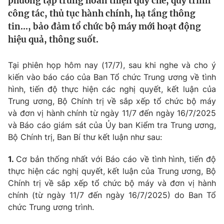
phương tập trung hoàn thiện quy chế, quy trình
Tin tức
công tác, thủ tục hành chính, hạ tầng thông
Kinh tế
tin..., bảo đảm tổ chức bộ máy mới hoạt động
Thế giới đó đây
hiệu quả, thông suốt.
Tài chính
Dữ liệu và đời sống
Câu chuyện quốc tế
Thị trường
Tại phiên họp hôm nay (17/7), sau khi nghe và cho ý
kiến vào báo cáo của Ban Tổ chức Trung ương về tình
Truyền hình
Góc doanh nghiệp
hình, tiến độ thực hiện các nghị quyết, kết luận của
Phim VTV
Trung ương, Bộ Chính trị về sắp xếp tổ chức bộ máy
Giải trí
và đơn vị hành chính từ ngày 11/7 đến ngày 16/7/2025
Hậu trường
và Báo cáo giám sát của Ủy ban Kiểm tra Trung ương,
Điện ảnh
Đời sống
Bộ Chính trị, Ban Bí thư kết luận như sau:
Nhân vật
Âm nhạc
Du lịch
1.
Cơ bản thống nhất với Báo cáo về tình hình, tiến độ
Khán giả
Giáo dục
Sao
thực hiện các nghị quyết, kết luận của Trung ương, Bộ
Làm đẹp
Giải sao mai
Chính trị về sắp xếp tổ chức bộ máy và đơn vị hành
Tuyển sinh
Công nghệ
chính (từ ngày 11/7 đến ngày 16/7/2025) do Ban Tổ
Chất lượng cuộc sống
Học trực tuyến
chức Trung ương trình.
Hitech Công nghệ tương lai