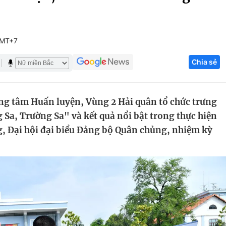
Góc ảnh
GMT+7
Giáo dục
Công nghệ
Chia sẻ
Tuyển sinh
Hitech Công ng
Học trực tuyến
Sản phẩm
ung tâm Huấn luyện, Vùng 2 Hải quân tổ chức trưng
g
Thị trường
 Sa, Trường Sa" và kết quả nổi bật trong thực hiện
Tư vấn
, Đại hội đại biểu Đảng bộ Quân chủng, nhiệm kỳ