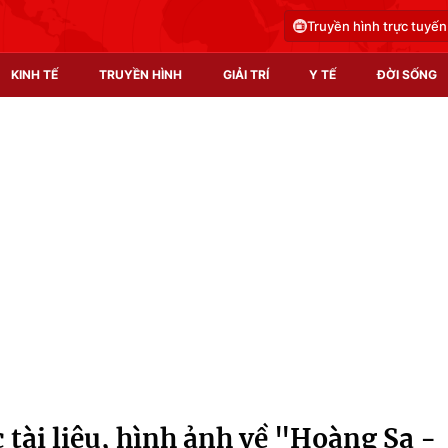
Truyền hình trực tuyến
KINH TẾ
TRUYỀN HÌNH
GIẢI TRÍ
Y TẾ
ĐỜI SỐNG
Pháp luật
Y tế
Truyền hình
Multimedia
Phim VTV
Video
Hậu trường
Shorts video
Nhân vật
Podcast
Khán giả
EMagazine
Giải sao mai
Photo
 tài liệu, hình ảnh về "Hoàng Sa -
Infographic