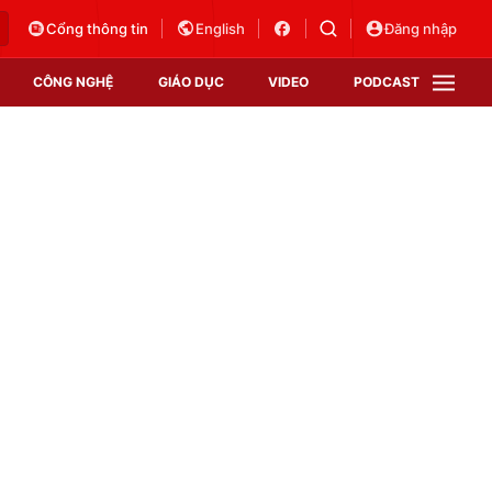
Cổng thông tin
English
Đăng nhập
CÔNG NGHỆ
GIÁO DỤC
VIDEO
PODCAST
VTV Money
VTV Thể thao
VTV Sức khoẻ
Bất động sản
Thị trường 24h
Tấm lòng Việt
Vươn mình bằng AI
VTV4
VTV8
VTV9
Lịch phát sóng
Giao lưu trực tuyến
Sự kiện