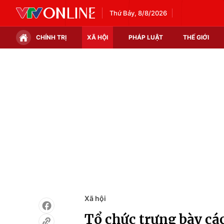
Thứ Bảy, 8/8/2026
CHÍNH TRỊ
XÃ HỘI
PHÁP LUẬT
THẾ GIỚI
Chính trị
Xã hội
Thế giới
Kinh tế
Tin tức
Tài chính
Thế giới đó đây
Thị trường
Câu chuyện quốc tế
Góc doanh nghiệp
Dữ liệu và đời sống
Xã hội
Tổ chức trưng bày các