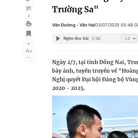
Trường Sa"
0
Văn Đường - Văn Hai
03/07/2025 05:48 
Giải trí
Đời sống
2:56
Nghe đọc bài
Điện ảnh
Du lịch
Âm nhạc
Làm đẹp
Ngày 2/7, tại tỉnh Đồng Nai, Tr
Sao
Chất lượng cuộc sốn
bày ảnh, tuyên truyền về "Hoàng
Nghị quyết Đại hội Đảng bộ Vùng
2020 - 2025.