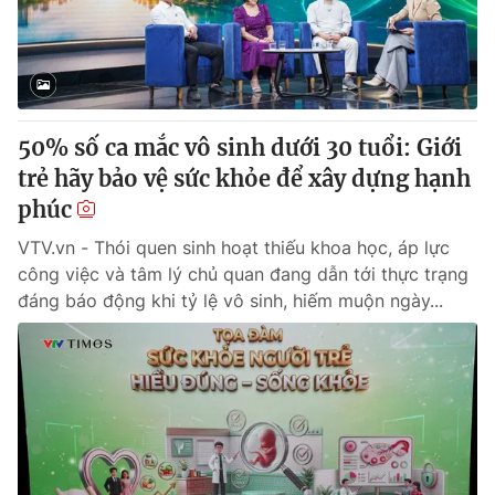
Giao lưu trực tuyến
Sản phẩm
Lịch phát sóng
Thị trường
Tư vấn
50% số ca mắc vô sinh dưới 30 tuổi: Giới
Chuyên mục khác
trẻ hãy bảo vệ sức khỏe để xây dựng hạnh
Emagazine
Podcast
phúc
VTV.vn - Thói quen sinh hoạt thiếu khoa học, áp lực
Photo
Infographic
công việc và tâm lý chủ quan đang dẫn tới thực trạng
đáng báo động khi tỷ lệ vô sinh, hiếm muộn ngày...
Video
Shorts video
VTV Money
VTV Thể thao
VTV Sức khoẻ
Bất động sản