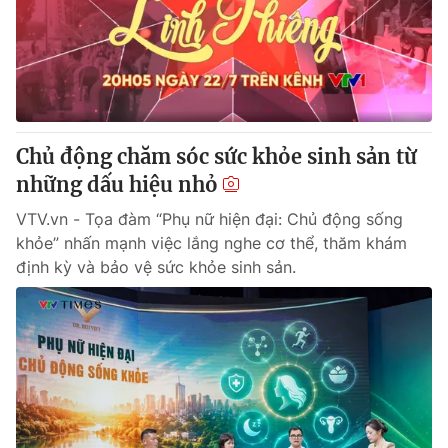
Tin tức
Kinh tế
Thế giới đó đây
Tài chính
Dữ liệu và đời sống
Câu chuyện quốc tế
Thị trường
Chủ động chăm sóc sức khỏe sinh sản từ
Truyền hình
Góc doanh nghiệp
những dấu hiệu nhỏ
Phim VTV
Giải trí
VTV.vn - Tọa đàm “Phụ nữ hiện đại: Chủ động sống
Hậu trường
khỏe” nhấn mạnh việc lắng nghe cơ thể, thăm khám
Điện ảnh
định kỳ và bảo vệ sức khỏe sinh sản.
Đời sống
Nhân vật
Âm nhạc
Du lịch
Khán giả
Giáo dục
Sao
Làm đẹp
Giải sao mai
Tuyển sinh
Công nghệ
Chất lượng cuộc sống
Học trực tuyến
Hitech Công nghệ tương lai