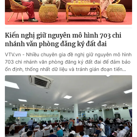
Giấy phép hoạt động báo in và báo điện tử số 483/GP-BTTTT
cấp ngày 29/12/2023
Tổng Biên tập:
Vũ Thanh Thủy
Phó Tổng Biên tập:
Nguyễn Thị Mỹ Hạnh, Phạm Quốc Thắng,
Kiến nghị giữ nguyên mô hình 703 chi
Nguyễn Trọng Ninh
Tổng đài VTV:
nhánh văn phòng đăng ký đất đai
024.38 355 931 - 024.38 355 932
Ðiện thoại Thời báo VTV:
024.66 897 897
VTV.vn - Nhiều chuyên gia đề nghị giữ nguyên mô hình
Email:
toasoan@vtv.vn
703 chi nhánh văn phòng đăng ký đất đai để đảm bảo
Liên hệ quảng cáo:
024-7300.7108
ổn định, thống nhất dữ liệu và tránh gián đoạn tiến...