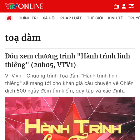
CHÍNH TRỊ
XÃ HỘI
PHÁP LUẬT
THẾ GIỚI
KINH TẾ
TRUYỀ
toạ đàm
Chuyên mục
Đón xem chương trình "Hành trình linh
Chính trị
thiêng" (20h05, VTV1)
VTV.vn - Chương trình Tọa đàm "Hành trình linh
Xã hội
thiêng" sẽ mang tới cho khán giả câu chuyện về Chiến
dịch 500 ngày đêm tìm kiếm, quy tập và xác định...
Pháp luật
Y tế
Thế giới