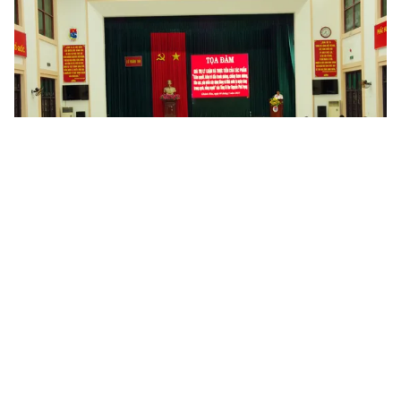
Tin mới
Video
Live
Emagazine
Trang chủ
Lý luận - thực tiễn về chiến lược bảo vệ
Tổ quốc trong tình hình mới
VTV.vn - Chiều 17/3, tại thành phố Phú Quốc, tỉnh Kiên
Giang, Hội đồng Lý luận Trung ương phối hợp với
Quân chủng Hải quân tổ chức Tọa đàm về Chiến...