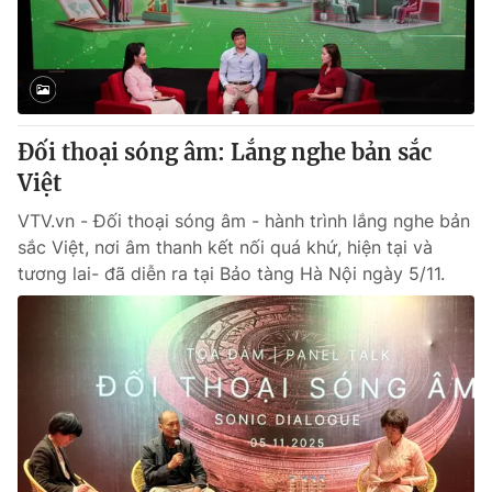
Thị trường 24h
Tấm lòng Việt
VTV4
Vươn mình bằng AI
VTV9
VTV8
Đối thoại sóng âm: Lắng nghe bản sắc
Việt
Liên hệ tòa soạn
English
VTV.vn - Đối thoại sóng âm - hành trình lắng nghe bản
sắc Việt, nơi âm thanh kết nối quá khứ, hiện tại và
tương lai- đã diễn ra tại Bảo tàng Hà Nội ngày 5/11.
THỜI BÁO VTV
Theo dõi báo trên
Cơ quan chủ quản:
Đài Truyền hình Việt Nam
Cơ quan báo chí:
Thời báo VTV