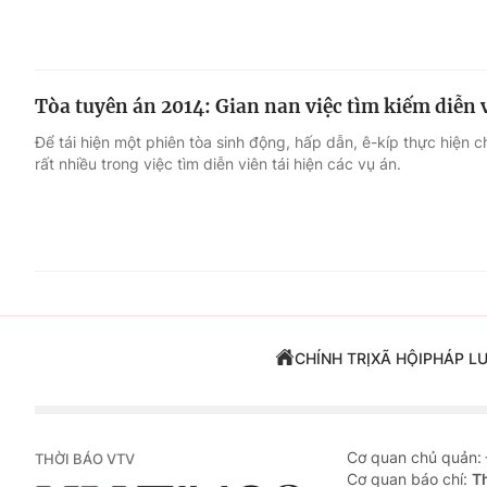
Tòa tuyên án 2014: Gian nan việc tìm kiếm diễn 
Để tái hiện một phiên tòa sinh động, hấp dẫn, ê-kíp thực hiện 
rất nhiều trong việc tìm diễn viên tái hiện các vụ án.
CHÍNH TRỊ
XÃ HỘI
PHÁP L
Cơ quan chủ quản:
THỜI BÁO VTV
Cơ quan báo chí:
T