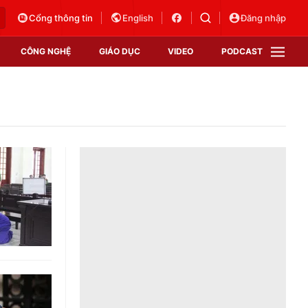
Cổng thông tin
English
Đăng nhập
CÔNG NGHỆ
GIÁO DỤC
VIDEO
PODCAST
VTV Money
VTV Thể thao
VTV Sức khoẻ
Bất động sản
Thị trường 24h
Tấm lòng Việt
Vươn mình bằng AI
VTV4
VTV8
VTV9
Lịch phát sóng
Giao lưu trực tuyến
Sự kiện