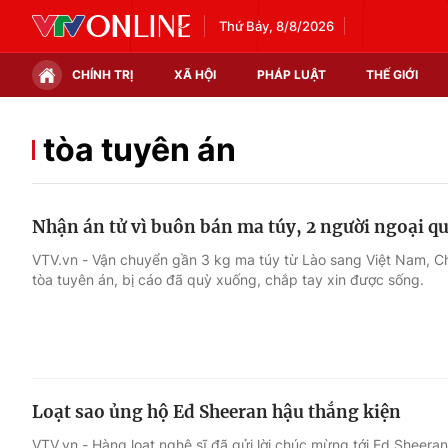
Thứ Bảy, 8/8/2026
CHÍNH TRỊ
XÃ HỘI
PHÁP LUẬT
THẾ GIỚI
Chính trị
Xã hội
tòa tuyên án
Thế giới
Kinh tế
Nhận án tử vì buôn bán ma túy, 2 người ngoại qu
Tin tức
Tài chính
VTV.vn - Vận chuyển gần 3 kg ma túy từ Lào sang Việt Nam, Chu
tòa tuyên án, bị cáo đã quỳ xuống, chắp tay xin được sống.
Thế giới đó đây
Thị trường
Câu chuyện quốc tế
Góc doanh nghiệp
Dữ liệu và đời sống
Loạt sao ủng hộ Ed Sheeran hậu thắng kiện
VTV.vn - Hàng loạt nghệ sĩ đã gửi lời chúc mừng tới Ed Sheera