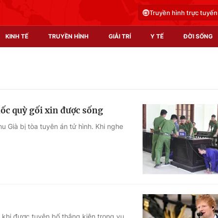
Truyền hình trực tuyến
KINH TẾ
TRUYỀN HÌNH
GIẢI TRÍ
Y TẾ
ĐỜI SỐNG
Pháp luật
Y tế
Truyền hình
Multimedia
ốc quỳ gối xin được sống
Phim VTV
Video
 Già bị tòa tuyên án tử hình. Khi nghe
Hậu trường
Shorts video
Nhân vật
Podcast
Khán giả
EMagazine
Giải sao mai
Photo
Infographic
n khi được tuyên bố thắng kiện trong vụ