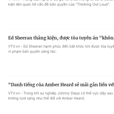
kiện liên quan tới vấn đề bản quyền của "Thinking Out Loud".
Giải trí
Đời sống
Điện ảnh
Du lịch
Ed Sheeran thắng kiện, được tòa tuyên án "khô
Âm nhạc
Làm đẹp
VTV.vn - Ed Sheeran hạnh phúc đến bật khóc khi được tòa tuyê
vi phạm bản quyền sáng tác.
Sao
Chất lượng cuộc sốn
"Danh tiếng của Amber Heard sẽ mãi gắn liền v
VTV.vn - Trong khi sự nghiệp Johnny Depp có thể vực dậy sau 
không tươi sáng như thế đối với Amber Heard.