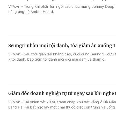
VTV.vn - Trong khi phần lớn ngôi sao chúc mừng Johnny Depp t
tiếng ủng hộ Amber Heard.
Seungri nhận mọi tội danh, tòa giảm án xuống 1
VTV.vn - Sau thời gian dài kháng cáo, cuối cùng Seungri - cựu
7 tội danh, bao gồm tội danh môi giới mại dâm và tham ô.
Giám đốc doanh nghiệp tự tử ngay sau khi nghe 
VTV.vn - Tại phiên xét xử vụ tranh chấp khu đất vàng ở Đà Nẵ
Land Hà Hải bất ngờ lấy một chai thuốc diệt côn trùng và uống 