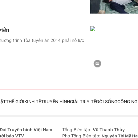
viên
chương trình Tòa tuyên án 2014 phải nỗ lực
UẬT
THẾ GIỚI
KINH TẾ
TRUYỀN HÌNH
GIẢI TRÍ
Y TẾ
ĐỜI SỐNG
CÔNG NG
Đài Truyền hình Việt Nam
Tổng Biên tập:
Vũ Thanh Thủy
hời báo VTV
Phó Tổng Biên tập:
Nguyễn Thị Mỹ Hạ