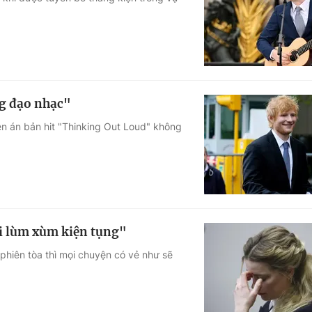
Góc ảnh
Giáo dục
Công nghệ
Tuyển sinh
Hitech Công ng
ng đạo nhạc"
Học trực tuyến
Sản phẩm
n án bản hit "Thinking Out Loud" không
g
Thị trường
Tư vấn
ới lùm xùm kiện tụng"
phiên tòa thì mọi chuyện có vẻ như sẽ