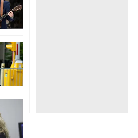
Liên hệ toà soạn
hệ tương lai