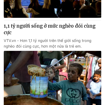
Thị trường 24h
Tấm lòng Việt
VTV4
Vươn mình bằng AI
1,1 tỷ người sống ở mức nghèo đói cùng
VTV9
VTV8
cực
VTV.vn - Hơn 1,1 tỷ người trên thế giới sống trong
Liên hệ tòa soạn
English
nghèo đói cùng cực, hơn một nửa là trẻ em.
THỜI BÁO VTV
Theo dõi báo trên
Cơ quan chủ quản:
Đài Truyền hình Việt Nam
Cơ quan báo chí:
Thời báo VTV