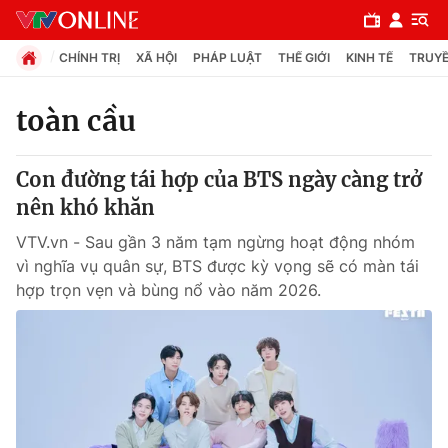
CHÍNH TRỊ
XÃ HỘI
PHÁP LUẬT
THẾ GIỚI
KINH TẾ
TRUYỀ
toàn cầu
Chuyên mục
Con đường tái hợp của BTS ngày càng trở
Chính trị
nên khó khăn
VTV.vn - Sau gần 3 năm tạm ngừng hoạt động nhóm
Xã hội
vì nghĩa vụ quân sự, BTS được kỳ vọng sẽ có màn tái
hợp trọn vẹn và bùng nổ vào năm 2026.
Pháp luật
Y tế
Thế giới