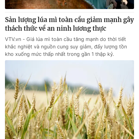
Giấy phép hoạt động báo in và báo điện tử số 483/GP-BTTTT
cấp ngày 29/12/2023
Sản lượng lúa mì toàn cầu giảm mạnh gây
Tổng Biên tập:
Vũ Thanh Thủy
thách thức về an ninh lương thực
Phó Tổng Biên tập:
Nguyễn Thị Mỹ Hạnh, Phạm Quốc Thắng,
Nguyễn Trọng Ninh
VTV.vn - Giá lúa mì toàn cầu tăng mạnh do thời tiết
Tổng đài VTV:
024.38 355 931 - 024.38 355 932
khắc nghiệt và nguồn cung suy giảm, đẩy lượng tồn
Ðiện thoại Thời báo VTV:
024.66 897 897
kho xuống mức thấp nhất trong gần 1 thập kỷ.
Email:
toasoan@vtv.vn
Liên hệ quảng cáo:
024-7300.7108