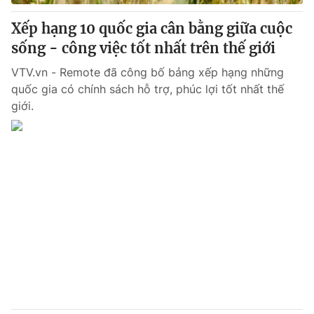
Xếp hạng 10 quốc gia cân bằng giữa cuộc
® Cấm sao chép dưới mọi hình thức nếu không có sự chấp
sống - công việc tốt nhất trên thế giới
thuận bằng văn bản. Ghi rõ nguồn VTV.vn khi phát hành lại
thông tin từ website này.
VTV.vn - Remote đã công bố bảng xếp hạng những
quốc gia có chính sách hỗ trợ, phúc lợi tốt nhất thế
giới.