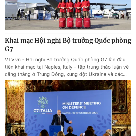
Giao lưu trực tuyến
Sản phẩm
Lịch phát sóng
Thị trường
Tư vấn
Khai mạc Hội nghị Bộ trưởng Quốc phòng
Chuyên mục khác
G7
Emagazine
Podcast
VTV.vn - Hội nghị Bộ trưởng Quốc phòng G7 lần đầu
tiên khai mạc tại Naples, Italy - tập trung thảo luận về
Photo
Infographic
căng thẳng ở Trung Đông, xung đột Ukraine và các...
Video
Shorts video
VTV Money
VTV Thể thao
VTV Sức khoẻ
Bất động sản