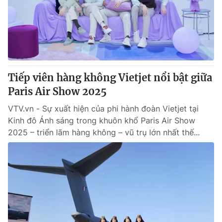
Tin tức
Kinh tế
Thế giới đó đây
Tài chính
Dữ liệu và đời sống
Câu chuyện quốc tế
Thị trường
Tiếp viên hàng không Vietjet nổi bật giữa
Truyền hình
Góc doanh nghiệp
Paris Air Show 2025
Phim VTV
Giải trí
VTV.vn - Sự xuất hiện của phi hành đoàn Vietjet tại
Hậu trường
Kinh đô Ánh sáng trong khuôn khổ Paris Air Show
Điện ảnh
2025 – triển lãm hàng không – vũ trụ lớn nhất thế...
Đời sống
Nhân vật
Âm nhạc
Du lịch
Khán giả
Giáo dục
Sao
Làm đẹp
Giải sao mai
Tuyển sinh
Công nghệ
Chất lượng cuộc sống
Học trực tuyến
Hitech Công nghệ tương lai