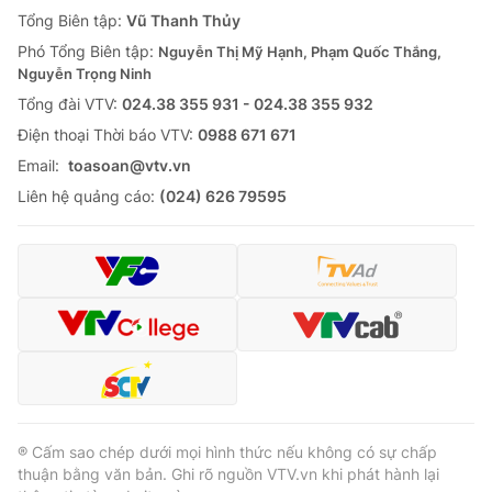
Giao lưu trực tuyến
Tổng Biên tập:
Vũ Thanh Thủy
Sản phẩm
Phó Tổng Biên tập:
Nguyễn Thị Mỹ Hạnh, Phạm Quốc Thắng,
Lịch phát sóng
Thị trường
Nguyễn Trọng Ninh
Tổng đài VTV:
024.38 355 931 - 024.38 355 932
Tư vấn
Ðiện thoại Thời báo VTV:
0988 671 671
Chuyên mục khác
Email:
toasoan@vtv.vn
Emagazine
Podcast
Liên hệ quảng cáo:
(024) 626 79595
Photo
Infographic
Video
Shorts video
VTV Money
VTV Thể thao
VTV Sức khoẻ
Bất động sản
® Cấm sao chép dưới mọi hình thức nếu không có sự chấp
thuận bằng văn bản. Ghi rõ nguồn VTV.vn khi phát hành lại