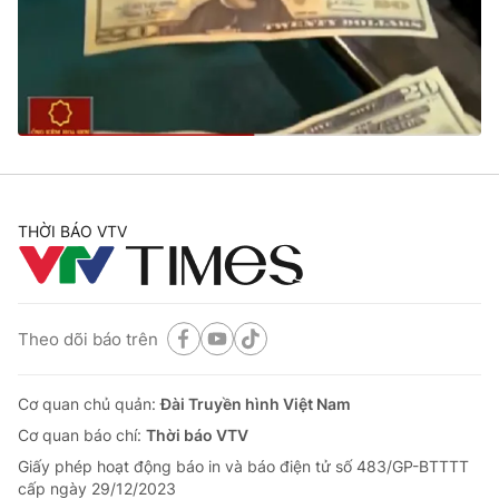
Tin tức
Kinh tế
Thế giới đó đây
Tài chính
Dữ liệu và đời sống
Câu chuyện quốc tế
Thị trường
Truyền hình
Góc doanh nghiệp
Phim VTV
THỜI BÁO VTV
Giải trí
Hậu trường
Điện ảnh
Đời sống
Nhân vật
Âm nhạc
Theo dõi báo trên
Du lịch
Khán giả
Giáo dục
Sao
Làm đẹp
Giải sao mai
Cơ quan chủ quản:
Đài Truyền hình Việt Nam
Tuyển sinh
Công nghệ
Cơ quan báo chí:
Thời báo VTV
Chất lượng cuộc sống
Học trực tuyến
Giấy phép hoạt động báo in và báo điện tử số 483/GP-BTTTT
Hitech Công nghệ tương lai
cấp ngày 29/12/2023