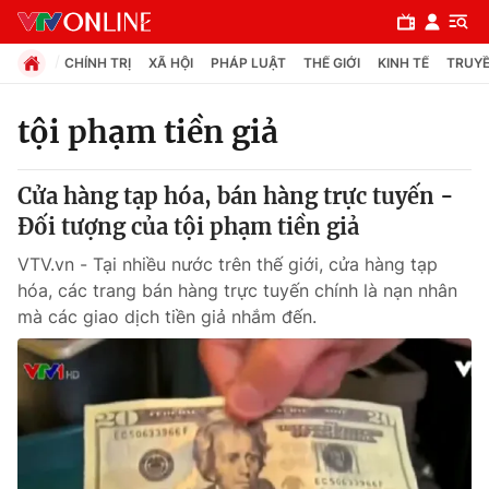
CHÍNH TRỊ
XÃ HỘI
PHÁP LUẬT
THẾ GIỚI
KINH TẾ
TRUYỀ
tội phạm tiền giả
Chuyên mục
Cửa hàng tạp hóa, bán hàng trực tuyến -
Chính trị
Đối tượng của tội phạm tiền giả
VTV.vn - Tại nhiều nước trên thế giới, cửa hàng tạp
Xã hội
hóa, các trang bán hàng trực tuyến chính là nạn nhân
mà các giao dịch tiền giả nhắm đến.
Pháp luật
Y tế
Thế giới