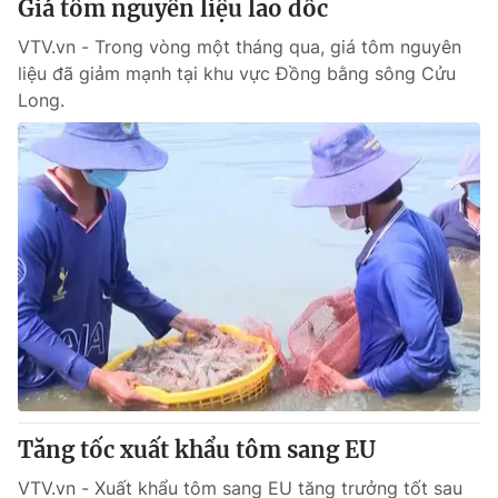
Giá tôm nguyên liệu lao dốc
Giấy phép hoạt động báo in và báo điện tử số 483/GP-BTTTT
cấp ngày 29/12/2023
VTV.vn - Trong vòng một tháng qua, giá tôm nguyên
Tổng Biên tập:
Vũ Thanh Thủy
liệu đã giảm mạnh tại khu vực Đồng bằng sông Cửu
Long.
Phó Tổng Biên tập:
Nguyễn Thị Mỹ Hạnh, Phạm Quốc Thắng,
Nguyễn Trọng Ninh
Tổng đài VTV:
024.38 355 931 - 024.38 355 932
Ðiện thoại Thời báo VTV:
024.66 897 897
Email:
toasoan@vtv.vn
Liên hệ quảng cáo:
024-7300.7108
Tăng tốc xuất khẩu tôm sang EU
VTV.vn - Xuất khẩu tôm sang EU tăng trưởng tốt sau