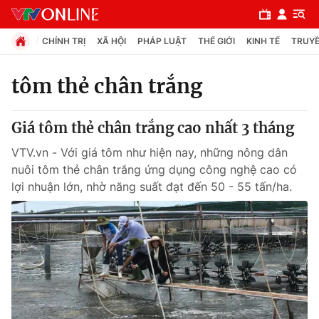
CHÍNH TRỊ
XÃ HỘI
PHÁP LUẬT
THẾ GIỚI
KINH TẾ
TRUYỀ
tôm thẻ chân trắng
Chuyên mục
Giá tôm thẻ chân trắng cao nhất 3 tháng
Chính trị
VTV.vn - Với giá tôm như hiện nay, những nông dân
nuôi tôm thẻ chân trắng ứng dụng công nghệ cao có
Xã hội
lợi nhuận lớn, nhờ năng suất đạt đến 50 - 55 tấn/ha.
Pháp luật
Y tế
Thế giới