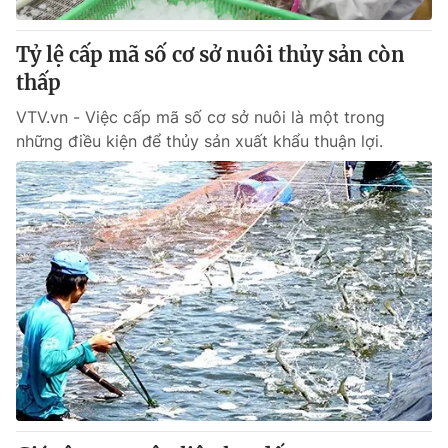
Thị trường 24h
Tấm lòng Việt
Tỷ lệ cấp mã số cơ sở nuôi thủy sản còn
VTV4
Vươn mình bằng AI
thấp
VTV.vn - Việc cấp mã số cơ sở nuôi là một trong
VTV9
VTV8
những điều kiện để thủy sản xuất khẩu thuận lợi.
Liên hệ tòa soạn
English
THỜI BÁO VTV
Theo dõi báo trên
Cơ quan chủ quản:
Đài Truyền hình Việt Nam
Cơ quan báo chí:
Thời báo VTV