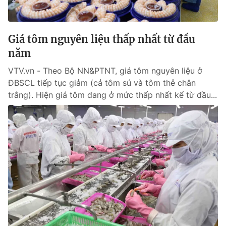
Giao lưu trực tuyến
Sản phẩm
Lịch phát sóng
Thị trường
Giá tôm nguyên liệu thấp nhất từ đầu
Tư vấn
năm
Chuyên mục khác
VTV.vn - Theo Bộ NN&PTNT, giá tôm nguyên liệu ở
ĐBSCL tiếp tục giảm (cả tôm sú và tôm thẻ chân
Emagazine
Podcast
trắng). Hiện giá tôm đang ở mức thấp nhất kể từ đầu...
Photo
Infographic
Video
Shorts video
VTV Money
VTV Thể thao
VTV Sức khoẻ
Bất động sản