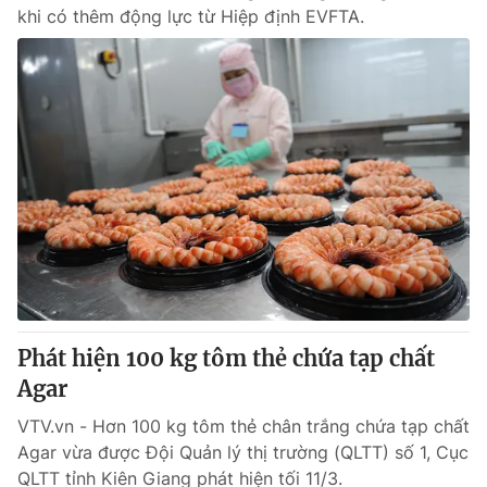
khi có thêm động lực từ Hiệp định EVFTA.
® Cấm sao chép dưới mọi hình thức nếu không có sự chấp
thuận bằng văn bản. Ghi rõ nguồn VTV.vn khi phát hành lại
thông tin từ website này.
Phát hiện 100 kg tôm thẻ chứa tạp chất
Agar
VTV.vn - Hơn 100 kg tôm thẻ chân trắng chứa tạp chất
Agar vừa được Đội Quản lý thị trường (QLTT) số 1, Cục
QLTT tỉnh Kiên Giang phát hiện tối 11/3.