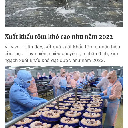
Tin tức
Kinh tế
Thế giới đó đây
Tài chính
Dữ liệu và đời sống
Câu chuyện quốc tế
Thị trường
Xuất khẩu tôm khó cao như năm 2022
Truyền hình
Góc doanh nghiệp
VTV.vn - Gần đây, kết quả xuất khẩu tôm có dấu hiệu
hồi phục. Tuy nhiên, nhiều chuyên gia nhận định, kim
Phim VTV
ngạch xuất khẩu khó đạt được như năm 2022.
Giải trí
Hậu trường
Điện ảnh
Đời sống
Nhân vật
Âm nhạc
Du lịch
Khán giả
Giáo dục
Sao
Làm đẹp
Giải sao mai
Tuyển sinh
Công nghệ
Chất lượng cuộc sống
Học trực tuyến
Hitech Công nghệ tương lai