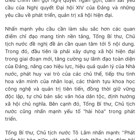
Giao lưu trực tuyến
điều chỉnh tên gọi nghị quyết ngắn gọn, bám sát yêu
Sản phẩm
cầu của Nghị quyết Đại hội XIV của Đảng và những
yêu cầu về phát triển, quản trị xã hội hiện đại.
Lịch phát sóng
Thị trường
Nhấn mạnh yêu cầu cần làm sâu sắc hơn các quan
Tư vấn
điểm chỉ đạo mang tính nền tảng, Tổng Bí thư, Chủ
Chuyên mục khác
tịch nước đề nghị đề án cần quan tâm tới 5 nội dung.
Trong đó, đầu tiên là phải xây dựng xã hội hiện đại
Emagazine
Podcast
trong giai đoạn mới, tăng cường sự lãnh đạo toàn diện
của Đảng, nâng cao hiệu lực, hiệu quả quản lý của Nhà
Photo
Infographic
nước, phát huy vai trò của các chủ thể, tiếp thu tinh
hoa văn minh của nhân loại, các thành tựu khoa học
Video
công nghệ và quản trị tiên tiến, đồng thời giữ vững
Shorts video
độc lập, tự chủ bản sắc văn hóa dân tộc, định hướng
xã hội chủ nghĩa. Bên cạnh đó, Tổng Bí thư, Chủ tịch
VTV Money
VTV Thể thao
nước cũng nhấn mạnh yếu tố "hài hòa" trong phát
triển.
VTV Sức khoẻ
Bất động sản
Tổng Bí thư, Chủ tịch nước Tô Lâm nhấn mạnh: ''Phát