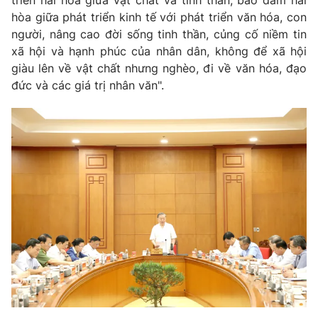
triển hài hòa giữa vật chất và tinh thần, bảo đảm hài
Thị trường 24h
Tấm lòng Việt
hòa giữa phát triển kinh tế với phát triển văn hóa, con
người, nâng cao đời sống tinh thần, củng cố niềm tin
VTV4
Vươn mình bằng AI
xã hội và hạnh phúc của nhân dân, không để xã hội
giàu lên về vật chất nhưng nghèo, đi về văn hóa, đạo
đức và các giá trị nhân văn".
VTV9
VTV8
Liên hệ tòa soạn
English
THỜI BÁO VTV
Theo dõi báo trên
Cơ quan chủ quản:
Đài Truyền hình Việt Nam