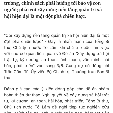
trương, chính sách phải hướng tới bảo vệ con
Tin tức
người; phải coi xây dựng nền tảng quản trị xã
Kinh tế
hội hiện đại là một đột phá chiến lược.
Thế giới đó đây
Tài chính
Dữ liệu và đời sống
Câu chuyện quốc tế
Thị trường
"Coi xây dựng nền tảng quản trị xã hội hiện đại là một
Truyền hình
Góc doanh nghiệp
đột phá chiến lược" - Đây là nhấn mạnh của Tổng Bí
thư, Chủ tịch nước Tô Lâm khi chủ trì cuộc làm việc
Phim VTV
với các cơ quan liên quan về Đề án "Xây dựng xã hội
Giải trí
trật tự, kỷ cương, an toàn, lành mạnh, văn minh, hài
Hậu trường
Điện ảnh
hòa, phát triển" vào sáng 3/6. Cùng dự có đồng chí
Đời sống
Nhân vật
Trần Cẩm Tú, Ủy viên Bộ Chính trị, Thường trực Ban Bí
Âm nhạc
thư.
Du lịch
Khán giả
Giáo dục
Sao
Đánh giá cao các ý kiến đóng góp cho đề án nhằm
Làm đẹp
Giải sao mai
Tuyển sinh
hoàn thiện dự thảo Nghị quyết về xây dựng xã hội trật
Công nghệ
Chất lượng cuộc sống
tự, kỷ cương, an toàn, hài hòa, phát triển, Tổng Bí thư,
Học trực tuyến
Chủ tịch nước Tô Lâm đề nghị tiếp tục nghiên cứu
Hitech Công nghệ tương lai