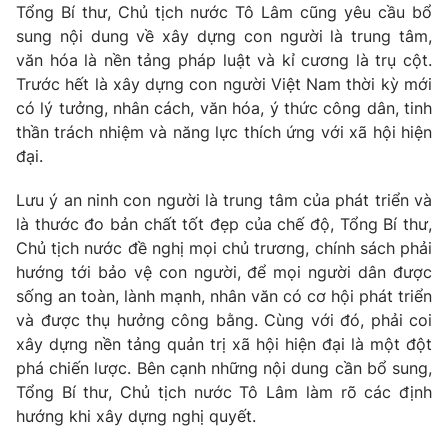
Tổng Bí thư, Chủ tịch nước Tô Lâm cũng yêu cầu bổ
Cơ quan báo chí:
Thời báo VTV
sung nội dung về xây dựng con người là trung tâm,
Giấy phép hoạt động báo in và báo điện tử số 483/GP-BTTTT
văn hóa là nền tảng pháp luật và kỉ cương là trụ cột.
cấp ngày 29/12/2023
Trước hết là xây dựng con người Việt Nam thời kỳ mới
Tổng Biên tập:
Vũ Thanh Thủy
có lý tưởng, nhân cách, văn hóa, ý thức công dân, tinh
Phó Tổng Biên tập:
Nguyễn Thị Mỹ Hạnh, Phạm Quốc Thắng,
thần trách nhiệm và năng lực thích ứng với xã hội hiện
Nguyễn Trọng Ninh
đại.
Tổng đài VTV:
024.38 355 931 - 024.38 355 932
Lưu ý an ninh con người là trung tâm của phát triển và
Ðiện thoại Thời báo VTV:
024.66 897 897
là thước đo bản chất tốt đẹp của chế độ, Tổng Bí thư,
Email:
toasoan@vtv.vn
Chủ tịch nước đề nghị mọi chủ trương, chính sách phải
Liên hệ quảng cáo:
024-7300.7108
hướng tới bảo vệ con người, để mọi người dân được
sống an toàn, lành mạnh, nhân văn có cơ hội phát triển
và được thụ hưởng công bằng. Cùng với đó, phải coi
xây dựng nền tảng quản trị xã hội hiện đại là một đột
phá chiến lược. Bên cạnh những nội dung cần bổ sung,
Tổng Bí thư, Chủ tịch nước Tô Lâm làm rõ các định
hướng khi xây dựng nghị quyết.