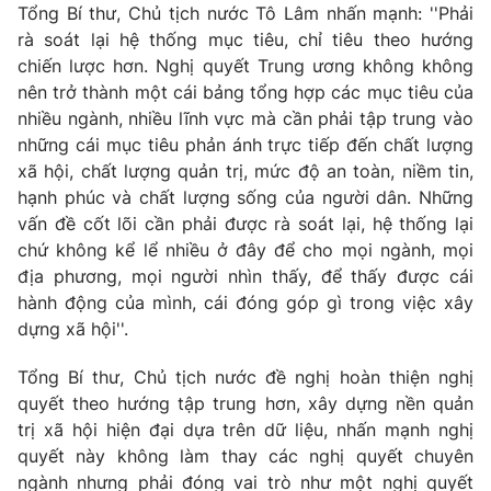
Tổng Bí thư, Chủ tịch nước Tô Lâm nhấn mạnh: ''Phải
rà soát lại hệ thống mục tiêu, chỉ tiêu theo hướng
chiến lược hơn. Nghị quyết Trung ương không không
nên trở thành một cái bảng tổng hợp các mục tiêu của
® Cấm sao chép dưới mọi hình thức nếu không có sự chấp
nhiều ngành, nhiều lĩnh vực mà cần phải tập trung vào
thuận bằng văn bản. Ghi rõ nguồn VTV.vn khi phát hành lại
những cái mục tiêu phản ánh trực tiếp đến chất lượng
thông tin từ website này.
xã hội, chất lượng quản trị, mức độ an toàn, niềm tin,
hạnh phúc và chất lượng sống của người dân. Những
vấn đề cốt lõi cần phải được rà soát lại, hệ thống lại
chứ không kể lể nhiều ở đây để cho mọi ngành, mọi
địa phương, mọi người nhìn thấy, để thấy được cái
hành động của mình, cái đóng góp gì trong việc xây
dựng xã hội''.
Tổng Bí thư, Chủ tịch nước đề nghị hoàn thiện nghị
quyết theo hướng tập trung hơn, xây dựng nền quản
trị xã hội hiện đại dựa trên dữ liệu, nhấn mạnh nghị
quyết này không làm thay các nghị quyết chuyên
ngành nhưng phải đóng vai trò như một nghị quyết