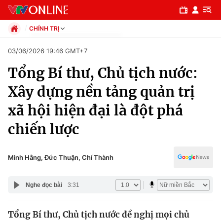
CHÍNH TRỊ
Chính trị
03/06/2026 19:46 GMT+7
Xã hội
Tổng Bí thư, Chủ tịch nước:
Pháp luật
Chuyên mục
Kinh tế
Xây dựng nền tảng quản trị
Thể thao
Chính trị
xã hội hiện đại là đột phá
Truyền hình
Văn hóa - Giải trí
chiến lược
Xã hội
Y tế
Đời sống
Pháp luật
Minh Hằng, Đức Thuận, Chí Thành
Công nghệ
Giáo dục
Y tế
Nghe đọc bài
3:31
Thế giới
Tổng Bí thư, Chủ tịch nước đề nghị mọi chủ