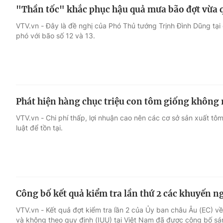
"Thần tốc" khắc phục hậu quả mưa bão đợt vừa qu
VTV.vn - Đây là đề nghị của Phó Thủ tướng Trịnh Đình Dũng t
phó với bão số 12 và 13.
Phát hiện hàng chục triệu con tôm giống không
VTV.vn - Chi phí thấp, lợi nhuận cao nên các cơ sở sản xuất t
luật để tồn tại.
Công bố kết quả kiểm tra lần thứ 2 các khuyến ng
VTV.vn - Kết quả đợt kiểm tra lần 2 của Ủy ban châu Âu (EC) v
và không theo quy định (IUU) tại Việt Nam đã được công bố sá