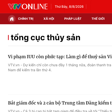
Thứ Bảy, 8/8/2026
CHÍNH TRỊ
XÃ HỘI
PHÁP LUẬT
THẾ GIỚI
Chính trị
Xã hội
tổng cục thủy sản
Thế giới
Kinh tế
Vi phạm IUU còn phức tạp: Làm gì để thuỷ sản V
Tin tức
Tài chính
VTV.vn - Dự kiến chỉ còn chưa đầy 1 tháng nữa, đoàn thanh tra
Nam để kiểm tra lần thứ 4.
Thế giới đó đây
Thị trường
Câu chuyện quốc tế
Góc doanh nghiệp
Dữ liệu và đời sống
Bắt giám đốc và 2 cán bộ Trung tâm Đăng kiểm 
VTV.vn - Cả 3 bị can bị bắt tạm giam để điều tra về tội "Thiếu