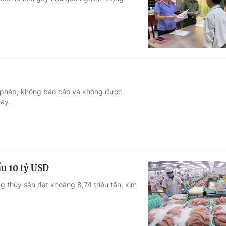
Góc ảnh
Giáo dục
Công nghệ
Tuyển sinh
Hitech Công ng
Học trực tuyến
Sản phẩm
 phép, không báo cáo và không được
nay.
g
Thị trường
Tư vấn
u 10 tỷ USD
 thủy sản đạt khoảng 8,74 triệu tấn, kim