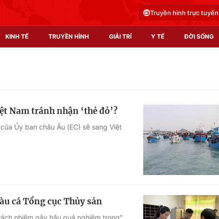
Truyền hình trực tuyến
KINH TẾ
TRUYỀN HÌNH
GIẢI TRÍ
Y TẾ
ĐỜI SỐNG
Pháp luật
Y tế
Truyền hình
Multimedia
iệt Nam tránh nhận ‘thẻ đỏ’?
Phim VTV
Video
 của Ủy ban châu Âu (EC) sẽ sang Việt
Hậu trường
Shorts video
Nhân vật
Podcast
Khán giả
EMagazine
Giải sao mai
Photo
tàu cá Tổng cục Thủy sản
Infographic
 trách nhiệm gây hậu quả nghiêm trọng"