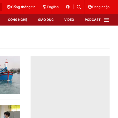
Cổng thông tin
English
Đăng nhập
CÔNG NGHỆ
GIÁO DỤC
VIDEO
PODCAST
VTV Money
VTV Thể thao
VTV Sức khoẻ
Bất động sản
Thị trường 24h
Tấm lòng Việt
Vươn mình bằng AI
VTV4
VTV8
VTV9
Lịch phát sóng
Giao lưu trực tuyến
Sự kiện