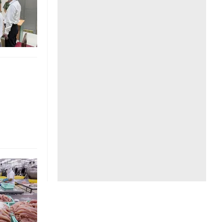
Liên hệ toà soạn
hệ tương lai