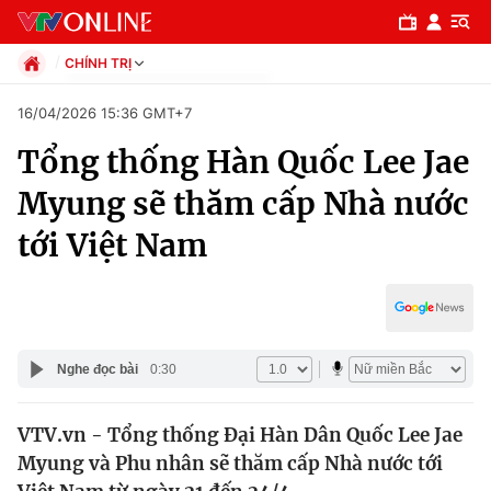
CHÍNH TRỊ
Chính trị
16/04/2026 15:36 GMT+7
Xã hội
Tổng thống Hàn Quốc Lee Jae
Pháp luật
Chuyên mục
Kinh tế
Myung sẽ thăm cấp Nhà nước
Thể thao
Chính trị
tới Việt Nam
Truyền hình
Văn hóa - Giải trí
Xã hội
Y tế
Đời sống
Pháp luật
Công nghệ
Nghe đọc bài
0:30
Giáo dục
Y tế
VTV.vn - Tổng thống Đại Hàn Dân Quốc Lee Jae
Myung và Phu nhân sẽ thăm cấp Nhà nước tới
Thế giới