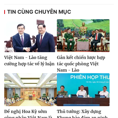
Thị trường 24h
Tấm lòng Việt
TIN CÙNG CHUYÊN MỤC
VTV4
Vươn mình bằng AI
VTV9
VTV8
Liên hệ tòa soạn
English
Việt Nam - Lào tăng
Gắn kết chiến lược hợp
cường hợp tác về lý luận
tác quốc phòng Việt
Nam - Lào
THỜI BÁO VTV
Theo dõi báo trên
Đề nghị Hoa Kỳ sớm
Thủ tướng: Xây dựng
Cơ quan chủ quản:
Đài Truyền hình Việt Nam
công nhận Việt Nam là
Khung bảo đảm an ninh