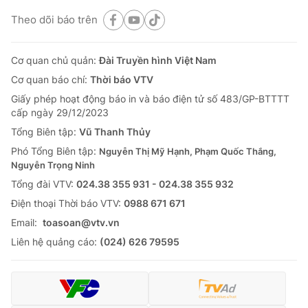
Theo dõi báo trên
Cơ quan chủ quản:
Đài Truyền hình Việt Nam
® Cấm sao chép dưới mọi hình thức nếu không có sự chấp
thuận bằng văn bản. Ghi rõ nguồn VTV.vn khi phát hành lại
Cơ quan báo chí:
Thời báo VTV
thông tin từ website này.
Giấy phép hoạt động báo in và báo điện tử số 483/GP-BTTTT
cấp ngày 29/12/2023
Tổng Biên tập:
Vũ Thanh Thủy
Phó Tổng Biên tập:
Nguyễn Thị Mỹ Hạnh, Phạm Quốc Thắng,
Nguyễn Trọng Ninh
Tổng đài VTV:
024.38 355 931 - 024.38 355 932
Ðiện thoại Thời báo VTV:
0988 671 671
Email:
toasoan@vtv.vn
Liên hệ quảng cáo:
(024) 626 79595