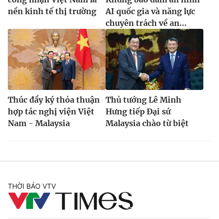
nền kinh tế thị trường
AI quốc gia và năng lực
Cơ quan báo chí:
Thời báo VTV
chuyên trách về an...
Giấy phép hoạt động báo in và báo điện tử số 483/GP-BTTTT
cấp ngày 29/12/2023
Tổng Biên tập:
Vũ Thanh Thủy
Phó Tổng Biên tập:
Nguyễn Thị Mỹ Hạnh, Phạm Quốc Thắng,
Nguyễn Trọng Ninh
Tổng đài VTV:
024.38 355 931 - 024.38 355 932
Thúc đẩy ký thỏa thuận
Thủ tướng Lê Minh
Ðiện thoại Thời báo VTV:
024.66 897 897
hợp tác nghị viện Việt
Hưng tiếp Đại sứ
Email:
toasoan@vtv.vn
Nam - Malaysia
Malaysia chào từ biệt
Liên hệ quảng cáo:
024-7300.7108
THỜI BÁO VTV