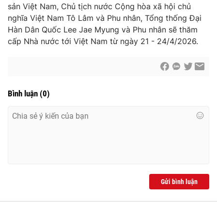
Giao lưu trực tuyến
sản Việt Nam, Chủ tịch nước Cộng hòa xã hội chủ
Sản phẩm
nghĩa Việt Nam Tô Lâm và Phu nhân, Tổng thống Đại
Lịch phát sóng
Hàn Dân Quốc Lee Jae Myung và Phu nhân sẽ thăm
Thị trường
cấp Nhà nước tới Việt Nam từ ngày 21 - 24/4/2026.
Tư vấn
Chuyên mục khác
Emagazine
Podcast
Bình luận
(
0
)
Photo
Infographic
Video
Shorts video
VTV Money
VTV Thể thao
Gửi bình luận
VTV Sức khoẻ
Bất động sản