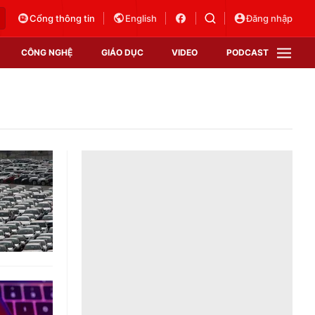
Cổng thông tin
English
Đăng nhập
CÔNG NGHỆ
GIÁO DỤC
VIDEO
PODCAST
VTV Money
VTV Thể thao
VTV Sức khoẻ
Bất động sản
Thị trường 24h
Tấm lòng Việt
Vươn mình bằng AI
VTV4
VTV8
VTV9
Lịch phát sóng
Giao lưu trực tuyến
Sự kiện