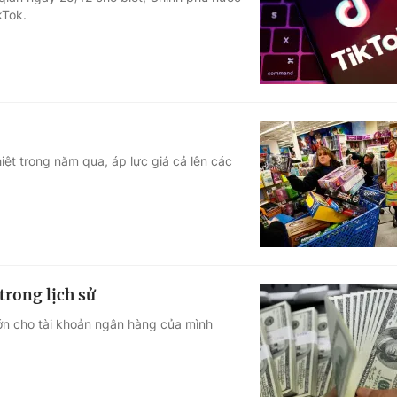
kTok.
Góc ảnh
Giáo dục
Công nghệ
Tuyển sinh
Hitech Công ng
Học trực tuyến
Sản phẩm
iệt trong năm qua, áp lực giá cả lên các
g
Thị trường
Tư vấn
rong lịch sử
lớn cho tài khoản ngân hàng của mình