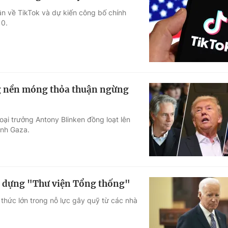
ận về TikTok và dự kiến công bố chính
10.
g nền móng thỏa thuận ngừng
i trưởng Antony Blinken đồng loạt lên
ình Gaza.
y dựng "Thư viện Tổng thống"
thức lớn trong nỗ lực gây quỹ từ các nhà