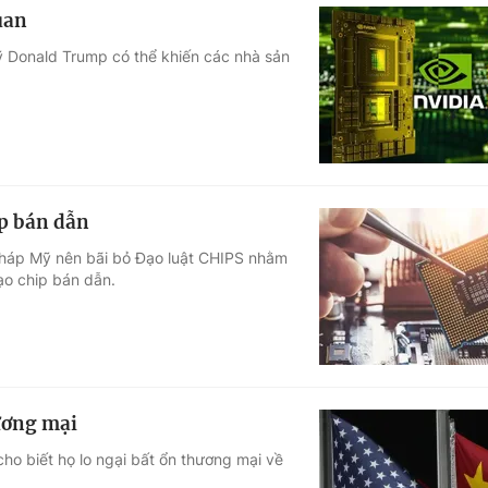
uan
ỹ Donald Trump có thể khiến các nhà sản
p bán dẫn
pháp Mỹ nên bãi bỏ Đạo luật CHIPS nhằm
ạo chip bán dẫn.
hương mại
ho biết họ lo ngại bất ổn thương mại về