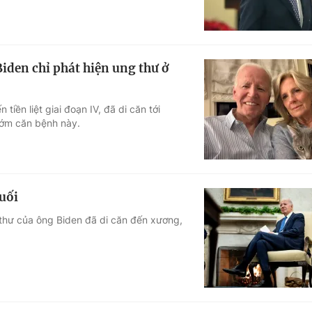
iden chỉ phát hiện ung thư ở
ền liệt giai đoạn IV, đã di căn tới
sớm căn bệnh này.
uối
thư của ông Biden đã di căn đến xương,