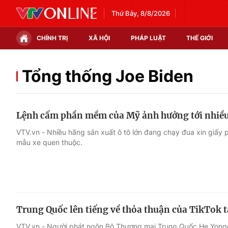
Thứ Bảy, 8/8/2026
CHÍNH TRỊ
XÃ HỘI
PHÁP LUẬT
THẾ GIỚI
Chính trị
Xã hội
Tổng thống Joe Biden
Thế giới
Kinh tế
Lệnh cấm phần mềm của Mỹ ảnh hưởng tới nhiều
Tin tức
Tài chính
VTV.vn - Nhiều hãng sản xuất ô tô lớn đang chạy đua xin giấy 
mẫu xe quen thuộc.
Thế giới đó đây
Thị trường
Câu chuyện quốc tế
Góc doanh nghiệp
Dữ liệu và đời sống
Trung Quốc lên tiếng về thỏa thuận của TikTok 
VTV.vn - Người phát ngôn Bộ Thương mại Trung Quốc He Yongq