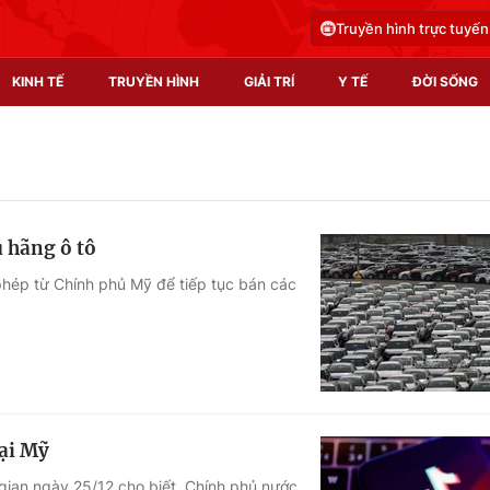
Truyền hình trực tuyến
KINH TẾ
TRUYỀN HÌNH
GIẢI TRÍ
Y TẾ
ĐỜI SỐNG
Pháp luật
Y tế
Truyền hình
Multimedia
 hãng ô tô
Phim VTV
Video
phép từ Chính phủ Mỹ để tiếp tục bán các
Hậu trường
Shorts video
Nhân vật
Podcast
Khán giả
EMagazine
Giải sao mai
Photo
tại Mỹ
Infographic
ian ngày 25/12 cho biết, Chính phủ nước