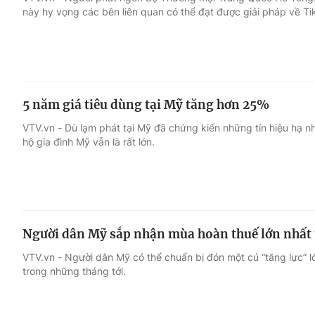
này hy vọng các bên liên quan có thể đạt được giải pháp về Ti
Giải trí
Đời sống
Điện ảnh
Du lịch
5 năm giá tiêu dùng tại Mỹ tăng hơn 25%
Âm nhạc
Làm đẹp
VTV.vn - Dù lạm phát tại Mỹ đã chứng kiến những tín hiệu hạ nh
hộ gia đình Mỹ vẫn là rất lớn.
Sao
Chất lượng cuộc sốn
Người dân Mỹ sắp nhận mùa hoàn thuế lớn nhất t
VTV.vn - Người dân Mỹ có thể chuẩn bị đón một cú “tăng lực” 
trong những tháng tới.