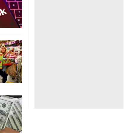
Liên hệ toà soạn
hệ tương lai