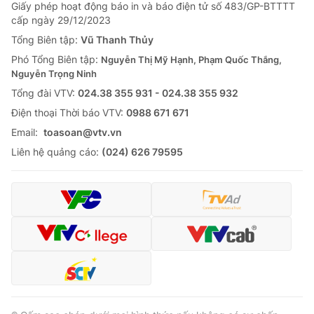
Giao lưu trực tuyến
Giấy phép hoạt động báo in và báo điện tử số 483/GP-BTTTT
Sản phẩm
cấp ngày 29/12/2023
Lịch phát sóng
Tổng Biên tập:
Vũ Thanh Thủy
Thị trường
Phó Tổng Biên tập:
Nguyễn Thị Mỹ Hạnh, Phạm Quốc Thắng,
Tư vấn
Nguyễn Trọng Ninh
Chuyên mục khác
Tổng đài VTV:
024.38 355 931 - 024.38 355 932
Ðiện thoại Thời báo VTV:
0988 671 671
Emagazine
Podcast
Email:
toasoan@vtv.vn
Liên hệ quảng cáo:
(024) 626 79595
Photo
Infographic
Video
Shorts video
VTV Money
VTV Thể thao
VTV Sức khoẻ
Bất động sản