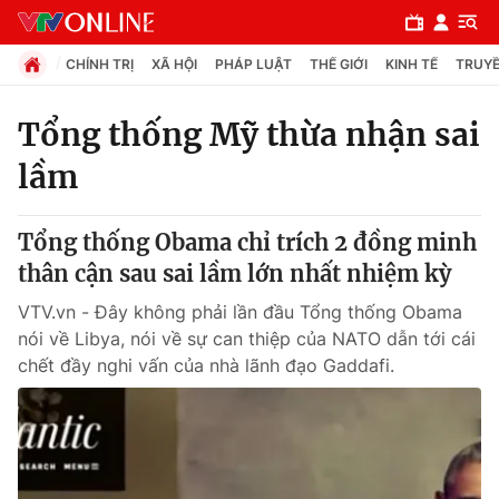
CHÍNH TRỊ
XÃ HỘI
PHÁP LUẬT
THẾ GIỚI
KINH TẾ
TRUYỀ
Tổng thống Mỹ thừa nhận sai
lầm
Chuyên mục
Chính trị
Tổng thống Obama chỉ trích 2 đồng minh
thân cận sau sai lầm lớn nhất nhiệm kỳ
Xã hội
VTV.vn - Đây không phải lần đầu Tổng thống Obama
nói về Libya, nói về sự can thiệp của NATO dẫn tới cái
Pháp luật
chết đầy nghi vấn của nhà lãnh đạo Gaddafi.
Y tế
Thế giới