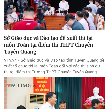
Tin tức
Kinh tế
Thế giới đó đây
Tài chính
Dữ liệu và đời sống
Câu chuyện quốc tế
Thị trường
Sở Giáo dục và Đào tạo đề xuất thi lại
Truyền hình
Góc doanh nghiệp
môn Toán tại điểm thi THPT Chuyên
Phim VTV
Tuyên Quang
Giải trí
Hậu trường
VTV.vn - Sở Giáo dục và Đào tạo tỉnh Tuyên Quang đề
Điện ảnh
xuất tổ chức thi lại môn Toán đối với các thí sinh dự
Đời sống
Nhân vật
thi tại điểm thi Trường THPT Chuyên Tuyên Quang.
Âm nhạc
Du lịch
Khán giả
Giáo dục
Sao
Làm đẹp
Giải sao mai
Tuyển sinh
Công nghệ
Chất lượng cuộc sống
Học trực tuyến
Hitech Công nghệ tương lai