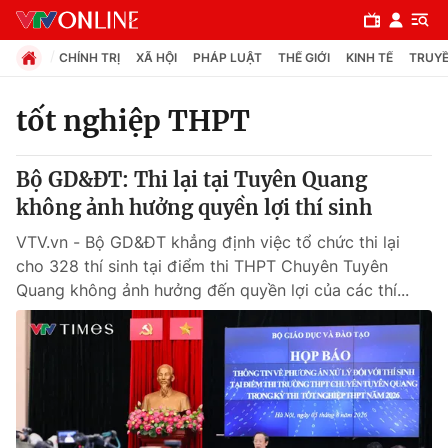
CHÍNH TRỊ
XÃ HỘI
PHÁP LUẬT
THẾ GIỚI
KINH TẾ
TRUYỀ
tốt nghiệp THPT
Chuyên mục
Bộ GD&ĐT: Thi lại tại Tuyên Quang
Chính trị
không ảnh hưởng quyền lợi thí sinh
VTV.vn - Bộ GD&ĐT khẳng định việc tổ chức thi lại
Xã hội
cho 328 thí sinh tại điểm thi THPT Chuyên Tuyên
Quang không ảnh hưởng đến quyền lợi của các thí...
Pháp luật
Y tế
Thế giới