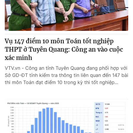
Thị trường 24h
Tấm lòng Việt
VTV4
Vươn mình bằng AI
VTV9
VTV8
Vụ 147 điểm 10 môn Toán tốt nghiệp
THPT ở Tuyên Quang: Công an vào cuộc
Liên hệ tòa soạn
English
xác minh
VTV.vn - Công an tỉnh Tuyên Quang đang phối hợp với
Sở GD-ĐT tỉnh kiểm tra thông tin liên quan đến 147 bài
thi môn Toán đạt điểm 10 trong kỳ thi tốt nghiệp...
THỜI BÁO VTV
Theo dõi báo trên
Cơ quan chủ quản:
Đài Truyền hình Việt Nam
Cơ quan báo chí:
Thời báo VTV