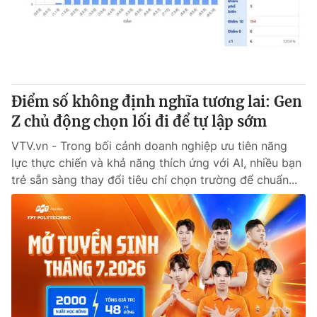
Giấy phép hoạt động báo in và báo điện tử số 483/GP-BTTTT
cấp ngày 29/12/2023
Tổng Biên tập:
Vũ Thanh Thủy
Phó Tổng Biên tập:
Nguyễn Thị Mỹ Hạnh, Phạm Quốc Thắng,
Nguyễn Trọng Ninh
Tổng đài VTV:
Điểm số không định nghĩa tương lai: Gen
024.38 355 931 - 024.38 355 932
Ðiện thoại Thời báo VTV:
Z chủ động chọn lối đi để tự lập sớm
024.66 897 897
Email:
toasoan@vtv.vn
VTV.vn - Trong bối cảnh doanh nghiệp ưu tiên năng
Liên hệ quảng cáo:
024-7300.7108
lực thực chiến và khả năng thích ứng với AI, nhiều bạn
trẻ sẵn sàng thay đổi tiêu chí chọn trường để chuẩn...