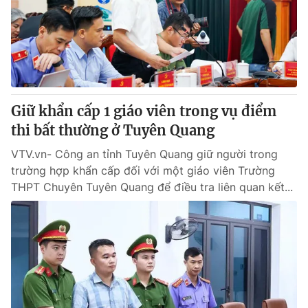
Giao lưu trực tuyến
Sản phẩm
Lịch phát sóng
Thị trường
Tư vấn
Chuyên mục khác
Giữ khẩn cấp 1 giáo viên trong vụ điểm
Emagazine
Podcast
thi bất thường ở Tuyên Quang
VTV.vn- Công an tỉnh Tuyên Quang giữ người trong
Photo
Infographic
trường hợp khẩn cấp đối với một giáo viên Trường
THPT Chuyên Tuyên Quang để điều tra liên quan kết...
Video
Shorts video
VTV Money
VTV Thể thao
VTV Sức khoẻ
Bất động sản