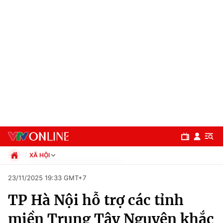
XÃ HỘI
Chính trị
23/11/2025 19:33 GMT+7
Xã hội
TP Hà Nội hỗ trợ các tỉnh
Pháp luật
Chuyên mục
Kinh tế
miền Trung Tây Nguyên khắc
Thể thao