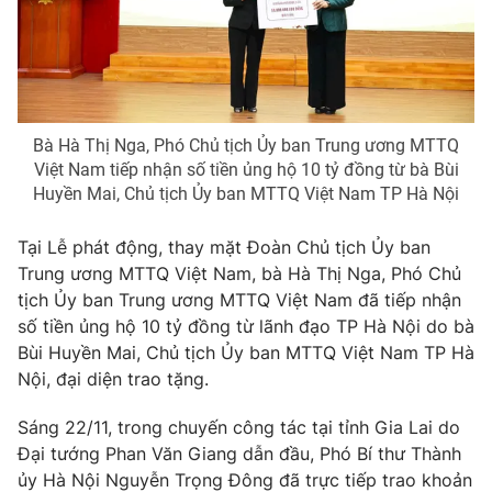
THỜI BÁO VTV
Bà Hà Thị Nga, Phó Chủ tịch Ủy ban Trung ương MTTQ
Việt Nam tiếp nhận số tiền ủng hộ 10 tỷ đồng từ bà Bùi
Huyền Mai, Chủ tịch Ủy ban MTTQ Việt Nam TP Hà Nội
Theo dõi báo trên
Tại Lễ phát động, thay mặt Đoàn Chủ tịch Ủy ban
Trung ương MTTQ Việt Nam, bà Hà Thị Nga, Phó Chủ
Cơ quan chủ quản:
Đài Truyền hình Việt Nam
tịch Ủy ban Trung ương MTTQ Việt Nam đã tiếp nhận
Cơ quan báo chí:
Thời báo VTV
số tiền ủng hộ 10 tỷ đồng từ lãnh đạo TP Hà Nội do bà
Giấy phép hoạt động báo in và báo điện tử số 483/GP-BTTTT
Bùi Huyền Mai, Chủ tịch Ủy ban MTTQ Việt Nam TP Hà
cấp ngày 29/12/2023
Nội, đại diện trao tặng.
Tổng Biên tập:
Vũ Thanh Thủy
Phó Tổng Biên tập:
Nguyễn Thị Mỹ Hạnh, Phạm Quốc Thắng,
Sáng 22/11, trong chuyến công tác tại tỉnh Gia Lai do
Nguyễn Trọng Ninh
Đại tướng Phan Văn Giang dẫn đầu, Phó Bí thư Thành
Tổng đài VTV:
024.38 355 931 - 024.38 355 932
ủy Hà Nội Nguyễn Trọng Đông đã trực tiếp trao khoản