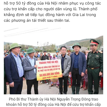
Ðiện thoại Thời báo VTV:
024.66 897 897
hỗ trợ 50 tỷ đồng của Hà Nội nhằm phục vụ công tác
cứu trợ khẩn cấp cho người dân vùng lũ. Thành phố
Email:
toasoan@vtv.vn
khẳng định sẽ tiếp tục đồng hành với Gia Lai trong
Liên hệ quảng cáo:
024-7300.7108
các phương án tái thiết sau thiên tai.
® Cấm sao chép dưới mọi hình thức nếu không có sự chấp
thuận bằng văn bản. Ghi rõ nguồn VTV.vn khi phát hành lại
thông tin từ website này.
Phó Bí thư Thành ủy Hà Nội Nguyễn Trọng Đông trao
khoản hỗ trợ 50 tỷ đồng của Hà Nội để cứu trợ khẩn cấp