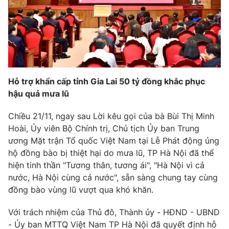
Phim VTV
Giải trí
Hậu trường
Điện ảnh
Đời sống
Nhân vật
Âm nhạc
Du lịch
Khán giả
Giáo dục
Sao
Hỗ trợ khẩn cấp tỉnh Gia Lai 50 tỷ đồng khắc phục
Làm đẹp
Giải sao mai
Tuyển sinh
hậu quả mưa lũ
Công nghệ
Chất lượng cuộc sống
Học trực tuyến
Chiều 21/11, ngay sau Lời kêu gọi của bà Bùi Thị Minh
Hitech Công nghệ tương lai
Hoài, Ủy viên Bộ Chính trị, Chủ tịch Ủy ban Trung
Giao lưu trực tuyến
ương Mặt trận Tổ quốc Việt Nam tại Lễ Phát động ủng
Sản phẩm
hộ đồng bào bị thiệt hại do mưa lũ, TP Hà Nội đã thể
Lịch phát sóng
Thị trường
hiện tinh thần "Tương thân, tương ái", "Hà Nội vì cả
nước, Hà Nội cùng cả nước", sẵn sàng chung tay cùng
Tư vấn
đồng bào vùng lũ vượt qua khó khăn.
Chuyên mục khác
Với trách nhiệm của Thủ đô, Thành ủy - HĐND - UBND
Emagazine
Podcast
- Ủy ban MTTQ Việt Nam TP Hà Nội đã quyết định hỗ