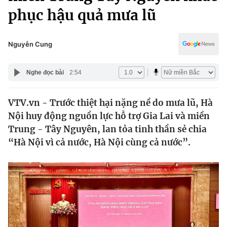
Chính trị
phục hậu quả mưa lũ
Truyền hình
Văn hóa - Giải trí
Xã hội
Y tế
Nguyễn Cung
Đời sống
Pháp luật
Công nghệ
Nghe đọc bài
2:54
Giáo dục
Y tế
VTV.vn - Trước thiệt hại nặng nề do mưa lũ, Hà
Nội huy động nguồn lực hỗ trợ Gia Lai và miền
Thế giới
Trung - Tây Nguyên, lan tỏa tinh thần sẻ chia
Tin tức
“Hà Nội vì cả nước, Hà Nội cùng cả nước”.
Kinh tế
Thế giới đó đây
Tài chính
Dữ liệu và đời sống
Câu chuyện quốc tế
Thị trường
Truyền hình
Góc doanh nghiệp