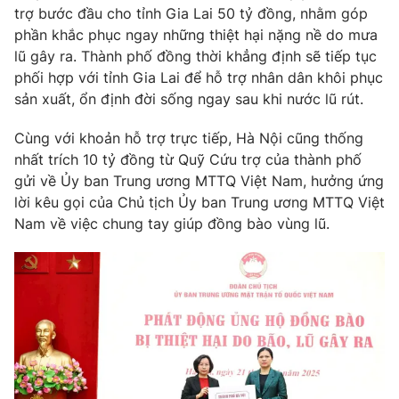
trợ bước đầu cho tỉnh Gia Lai 50 tỷ đồng, nhằm góp
Photo
Infographic
phần khắc phục ngay những thiệt hại nặng nề do mưa
lũ gây ra. Thành phố đồng thời khẳng định sẽ tiếp tục
phối hợp với tỉnh Gia Lai để hỗ trợ nhân dân khôi phục
Video
Shorts video
sản xuất, ổn định đời sống ngay sau khi nước lũ rút.
VTV Money
VTV Thể thao
Cùng với khoản hỗ trợ trực tiếp, Hà Nội cũng thống
nhất trích 10 tỷ đồng từ Quỹ Cứu trợ của thành phố
gửi về Ủy ban Trung ương MTTQ Việt Nam, hưởng ứng
VTV Sức khoẻ
Bất động sản
lời kêu gọi của Chủ tịch Ủy ban Trung ương MTTQ Việt
Nam về việc chung tay giúp đồng bào vùng lũ.
Thị trường 24h
Tấm lòng Việt
VTV4
Vươn mình bằng AI
VTV9
VTV8
Liên hệ tòa soạn
English