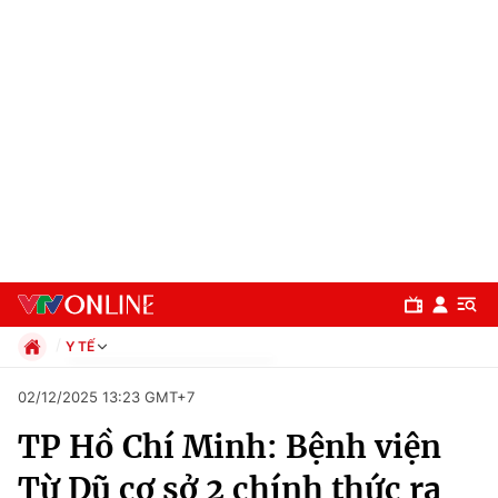
Y TẾ
Chính trị
02/12/2025 13:23 GMT+7
Xã hội
TP Hồ Chí Minh: Bệnh viện
Pháp luật
Chuyên mục
Kinh tế
Từ Dũ cơ sở 2 chính thức ra
Thể thao