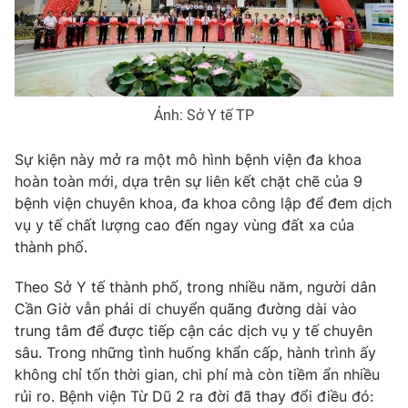
Phim VTV
Giải trí
Hậu trường
Điện ảnh
Đời sống
Nhân vật
Âm nhạc
Du lịch
Khán giả
Ảnh: Sở Y tế TP
Giáo dục
Sao
Làm đẹp
Giải sao mai
Sự kiện này mở ra một mô hình bệnh viện đa khoa
Tuyển sinh
Công nghệ
hoàn toàn mới, dựa trên sự liên kết chặt chẽ của 9
Chất lượng cuộc sống
Học trực tuyến
bệnh viện chuyên khoa, đa khoa công lập để đem dịch
Hitech Công nghệ tương lai
vụ y tế chất lượng cao đến ngay vùng đất xa của
Giao lưu trực tuyến
thành phố.
Sản phẩm
Lịch phát sóng
Theo Sở Y tế thành phố, trong nhiều năm, người dân
Thị trường
Cần Giờ vẫn phải di chuyển quãng đường dài vào
Tư vấn
trung tâm để được tiếp cận các dịch vụ y tế chuyên
Chuyên mục khác
sâu. Trong những tình huống khẩn cấp, hành trình ấy
không chỉ tốn thời gian, chi phí mà còn tiềm ẩn nhiều
Emagazine
Podcast
rủi ro. Bệnh viện Từ Dũ 2 ra đời đã thay đổi điều đó: