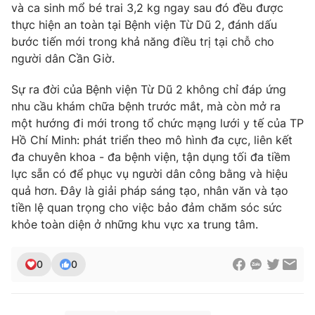
và ca sinh mổ bé trai 3,2 kg ngay sau đó đều được
thực hiện an toàn tại Bệnh viện Từ Dũ 2, đánh dấu
bước tiến mới trong khả năng điều trị tại chỗ cho
người dân Cần Giờ.
THỜI BÁO VTV
Sự ra đời của Bệnh viện Từ Dũ 2 không chỉ đáp ứng
nhu cầu khám chữa bệnh trước mắt, mà còn mở ra
một hướng đi mới trong tổ chức mạng lưới y tế của TP
Theo dõi báo trên
Hồ Chí Minh: phát triển theo mô hình đa cực, liên kết
đa chuyên khoa - đa bệnh viện, tận dụng tối đa tiềm
lực sẵn có để phục vụ người dân công bằng và hiệu
Cơ quan chủ quản:
Đài Truyền hình Việt Nam
quả hơn. Đây là giải pháp sáng tạo, nhân văn và tạo
Cơ quan báo chí:
Thời báo VTV
tiền lệ quan trọng cho việc bảo đảm chăm sóc sức
Giấy phép hoạt động báo in và báo điện tử số 483/GP-BTTTT
khỏe toàn diện ở những khu vực xa trung tâm.
cấp ngày 29/12/2023
Tổng Biên tập:
Vũ Thanh Thủy
0
0
Phó Tổng Biên tập:
Nguyễn Thị Mỹ Hạnh, Phạm Quốc Thắng,
Nguyễn Trọng Ninh
Tổng đài VTV:
024.38 355 931 - 024.38 355 932