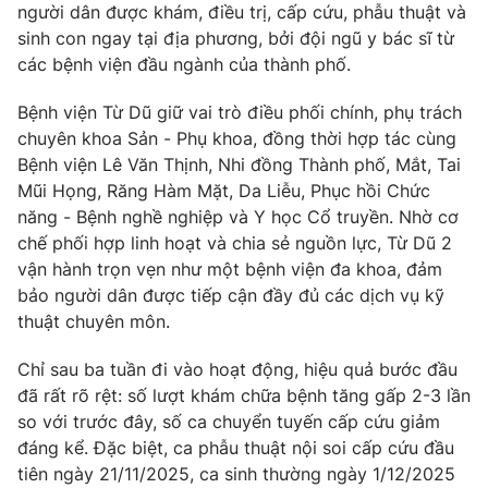
người dân được khám, điều trị, cấp cứu, phẫu thuật và
Photo
Infographic
sinh con ngay tại địa phương, bởi đội ngũ y bác sĩ từ
các bệnh viện đầu ngành của thành phố.
Video
Shorts video
Bệnh viện Từ Dũ giữ vai trò điều phối chính, phụ trách
chuyên khoa Sản - Phụ khoa, đồng thời hợp tác cùng
VTV Money
VTV Thể thao
Bệnh viện Lê Văn Thịnh, Nhi đồng Thành phố, Mắt, Tai
Mũi Họng, Răng Hàm Mặt, Da Liễu, Phục hồi Chức
năng - Bệnh nghề nghiệp và Y học Cổ truyền. Nhờ cơ
VTV Sức khoẻ
Bất động sản
chế phối hợp linh hoạt và chia sẻ nguồn lực, Từ Dũ 2
vận hành trọn vẹn như một bệnh viện đa khoa, đảm
Thị trường 24h
Tấm lòng Việt
bảo người dân được tiếp cận đầy đủ các dịch vụ kỹ
thuật chuyên môn.
VTV4
Vươn mình bằng AI
Chỉ sau ba tuần đi vào hoạt động, hiệu quả bước đầu
đã rất rõ rệt: số lượt khám chữa bệnh tăng gấp 2-3 lần
VTV9
VTV8
so với trước đây, số ca chuyển tuyến cấp cứu giảm
đáng kể. Đặc biệt, ca phẫu thuật nội soi cấp cứu đầu
tiên ngày 21/11/2025, ca sinh thường ngày 1/12/2025
Liên hệ tòa soạn
English