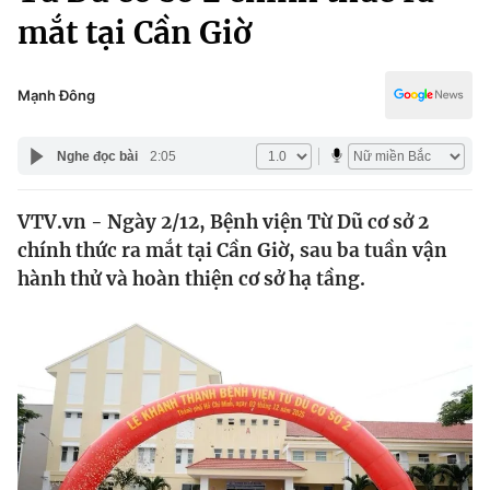
Chính trị
mắt tại Cần Giờ
Truyền hình
Văn hóa - Giải trí
Xã hội
Y tế
Mạnh Đông
Đời sống
Pháp luật
Công nghệ
Nghe đọc bài
2:05
Giáo dục
Y tế
VTV.vn - Ngày 2/12, Bệnh viện Từ Dũ cơ sở 2
chính thức ra mắt tại Cần Giờ, sau ba tuần vận
Thế giới
hành thử và hoàn thiện cơ sở hạ tầng.
Tin tức
Kinh tế
Thế giới đó đây
Tài chính
Dữ liệu và đời sống
Câu chuyện quốc tế
Thị trường
Truyền hình
Góc doanh nghiệp