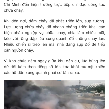
Chí Minh đến hiện trường trực tiếp chỉ đạo công tác
Photo
Infographic
chữa cháy.
Khi đến nơi, đám cháy đã phát triển lớn, sụp tường.
Video
Shorts video
Lực lượng chữa cháy đã nhanh chóng triển khai các
biện pháp nghiệp vụ chữa cháy, chia làm nhiều mũi,
VTV Money
VTV Thể thao
kéo vòi rồng dập lửa xung quanh để chống cháy lan.
Nhiều chiến sĩ trèo lên mái nhà đang sụp đổ để tiếp
cận nguồn cháy.
VTV Sức khoẻ
Bất động sản
Vì kho chứa nằm ngay giữa khu dân cư, lửa bùng lên
Thị trường 24h
Tấm lòng Việt
dữ dội kèm theo tiếng nổ lớn, tỏa khói mù mịt khiến
các hộ dân xung quanh phải sơ tán ra xa.
VTV4
Vươn mình bằng AI
VTV9
VTV8
Liên hệ tòa soạn
English