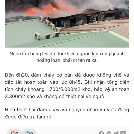
THỜI BÁO VTV
Ngọn lửa bùng lên dữ dội khiến người dân xung quanh
Theo dõi báo trên
hoảng loạn, phải di tản ra xa.
Đến 6h20, đám cháy cơ bản đã được khống chế và
Cơ quan chủ quản:
Đài Truyền hình Việt Nam
dập tắt hoàn toàn vào lúc 8h45. Ghi nhận tổng diện
Cơ quan báo chí:
Thời báo VTV
tích cháy khoảng 1.700/5.000m2 kho, bảo vệ an toàn
Giấy phép hoạt động báo in và báo điện tử số 483/GP-BTTTT
3.300m2 kho và không có thiệt hại về người.
cấp ngày 29/12/2023
Tổng Biên tập:
Vũ Thanh Thủy
Hiện thiệt hại đám cháy và nguyên nhân vụ việc đang
Phó Tổng Biên tập:
Nguyễn Thị Mỹ Hạnh, Phạm Quốc Thắng,
được điều tra làm rõ.
Nguyễn Trọng Ninh
Tổng đài VTV:
024.38 355 931 - 024.38 355 932
0
0