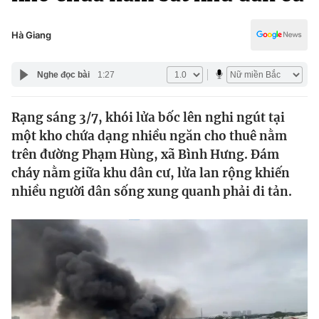
Chính trị
Truyền hình
Văn hóa - Giải trí
Hà Giang
Xã hội
Y tế
Đời sống
Nghe đọc bài
1:27
Pháp luật
Công nghệ
Giáo dục
Rạng sáng 3/7, khói lửa bốc lên nghi ngút tại
Y tế
một kho chứa dạng nhiều ngăn cho thuê nằm
trên đường Phạm Hùng, xã Bình Hưng. Đám
Thế giới
cháy nằm giữa khu dân cư, lửa lan rộng khiến
nhiều người dân sống xung quanh phải di tản.
Tin tức
Kinh tế
Thế giới đó đây
Tài chính
Dữ liệu và đời sống
Câu chuyện quốc tế
Thị trường
Truyền hình
Góc doanh nghiệp