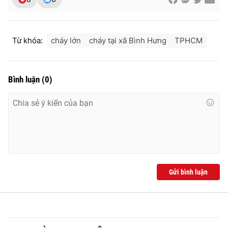
Ðiện thoại Thời báo VTV:
024.66 897 897
Email:
toasoan@vtv.vn
Liên hệ quảng cáo:
024-7300.7108
Từ khóa:
cháy lớn
cháy tại xã Bình Hưng
TPHCM
Bình luận
(
0
)
Gửi bình luận
® Cấm sao chép dưới mọi hình thức nếu không có sự chấp
thuận bằng văn bản. Ghi rõ nguồn VTV.vn khi phát hành lại
thông tin từ website này.