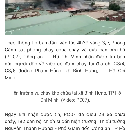
Phim VTV
Giải trí
Hậu trường
Điện ảnh
Đời sống
Nhân vật
Âm nhạc
Du lịch
Khán giả
Giáo dục
Sao
Theo thông tin ban đầu, vào lúc 4h39 sáng 3/7, Phòng
Làm đẹp
Giải sao mai
Cảnh sát phòng cháy chữa cháy và cứu nạn cứu hộ
Tuyển sinh
(PC07), Công an TP Hồ Chí Minh nhận được tin báo
Công nghệ
Chất lượng cuộc sống
của người dân về việc có đám cháy tại địa chỉ C3/4,
Học trực tuyến
Hitech Công nghệ tương lai
C3/6 đường Phạm Hùng, xã Bình Hưng, TP Hồ Chí
Giao lưu trực tuyến
Minh.
Sản phẩm
Lịch phát sóng
Thị trường
Hiện trường vụ cháy kho chứa tại xã Bình Hưng, TP Hồ
Chí Minh. (Video: PC07),
Tư vấn
Chuyên mục khác
Ngay khi nhận được tin, PC07 đã điều 29 xe chữa
cháy, 192 cán bộ chiến sĩ đến hiện trường. Thiếu tướng
Emagazine
Podcast
Nguyễn Thanh Hưởng - Phó Giám đốc Công an TP Hồ