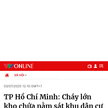
XÃ HỘI
Chính trị
03/07/2025 12:10 GMT+7
Xã hội
TP Hồ Chí Minh: Cháy lớn
Pháp luật
Chuyên mục
Kinh tế
kho chứa nằm sát khu dân cư
Thể thao