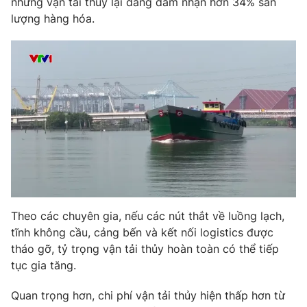
nhưng vận tải thủy lại đang đảm nhận hơn 34% sản
lượng hàng hóa.
THỜI BÁO VTV
Theo dõi báo trên
Cơ quan chủ quản:
Đài Truyền hình Việt Nam
Cơ quan báo chí:
Thời báo VTV
Giấy phép hoạt động báo in và báo điện tử số 483/GP-BTTTT
Theo các chuyên gia, nếu các nút thắt về luồng lạch,
cấp ngày 29/12/2023
tĩnh không cầu, cảng bến và kết nối logistics được
Tổng Biên tập:
Vũ Thanh Thủy
tháo gỡ, tỷ trọng vận tải thủy hoàn toàn có thể tiếp
Phó Tổng Biên tập:
Nguyễn Thị Mỹ Hạnh, Phạm Quốc Thắng,
tục gia tăng.
Nguyễn Trọng Ninh
Quan trọng hơn, chi phí vận tải thủy hiện thấp hơn từ
Tổng đài VTV:
024.38 355 931 - 024.38 355 932