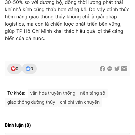
30-50% so với đường bộ, đồng thời lượng phát thải
Ðiện thoại Thời báo VTV:
024.66 897 897
khí nhà kính cũng thấp hơn đáng kể. Do vậy đánh thức
Email:
toasoan@vtv.vn
tiềm năng giao thông thủy không chỉ là giải pháp
Liên hệ quảng cáo:
024-7300.7108
logistics, mà còn là chiến lược phát triển bền vững,
giúp TP Hồ Chí Minh khai thác hiệu quả lợi thế cảng
biển của cả nước.
0
0
Từ khóa:
văn hóa truyền thống
nền tảng số
giao thông đường thủy
chi phí vận chuyển
® Cấm sao chép dưới mọi hình thức nếu không có sự chấp
thuận bằng văn bản. Ghi rõ nguồn VTV.vn khi phát hành lại
thông tin từ website này.
Bình luận
(
0
)