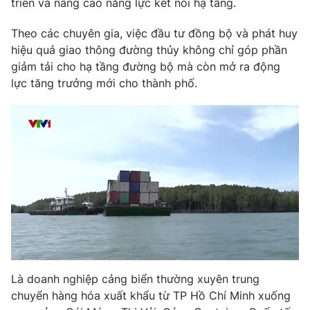
triển và nâng cao năng lực kết nối hạ tầng.
Phim VTV
Giải trí
Hậu trường
Theo các chuyên gia, việc đầu tư đồng bộ và phát huy
Điện ảnh
hiệu quả giao thông đường thủy không chỉ góp phần
Đời sống
Nhân vật
giảm tải cho hạ tầng đường bộ mà còn mở ra động
Âm nhạc
lực tăng trưởng mới cho thành phố.
Du lịch
Khán giả
Giáo dục
Sao
Làm đẹp
Giải sao mai
Tuyển sinh
Công nghệ
Chất lượng cuộc sống
Học trực tuyến
Hitech Công nghệ tương lai
Giao lưu trực tuyến
Sản phẩm
Lịch phát sóng
Thị trường
Tư vấn
Chuyên mục khác
Là doanh nghiệp cảng biển thường xuyên trung
Emagazine
Podcast
chuyển hàng hóa xuất khẩu từ TP Hồ Chí Minh xuống