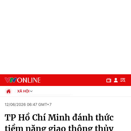
XÃ HỘI
Chính trị
12/06/2026 06:47 GMT+7
Xã hội
TP Hồ Chí Minh đánh thức
Pháp luật
Chuyên mục
Kinh tế
tiềm năng giao thông thủy
Thể thao