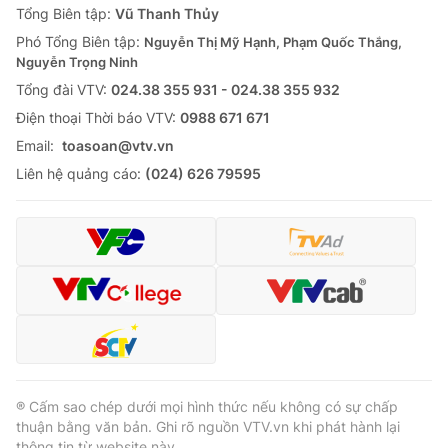
Tổng Biên tập:
Vũ Thanh Thủy
Phó Tổng Biên tập:
Nguyễn Thị Mỹ Hạnh, Phạm Quốc Thắng,
Nguyễn Trọng Ninh
Tổng đài VTV:
024.38 355 931 - 024.38 355 932
Ðiện thoại Thời báo VTV:
0988 671 671
Email:
toasoan@vtv.vn
Liên hệ quảng cáo:
(024) 626 79595
® Cấm sao chép dưới mọi hình thức nếu không có sự chấp
thuận bằng văn bản. Ghi rõ nguồn VTV.vn khi phát hành lại
thông tin từ website này.