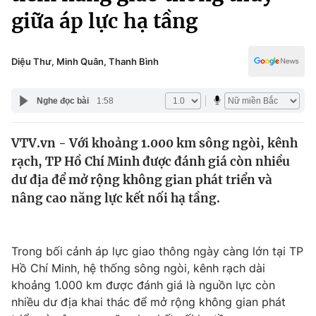
Chính trị
giữa áp lực hạ tầng
Truyền hình
Văn hóa - Giải trí
Xã hội
Y tế
Diệu Thư, Minh Quân, Thanh Bình
Đời sống
Pháp luật
Công nghệ
Nghe đọc bài
1:58
Giáo dục
Y tế
VTV.vn - Với khoảng 1.000 km sông ngòi, kênh
rạch, TP Hồ Chí Minh được đánh giá còn nhiều
Thế giới
dư địa để mở rộng không gian phát triển và
Tin tức
nâng cao năng lực kết nối hạ tầng.
Kinh tế
Thế giới đó đây
Tài chính
Dữ liệu và đời sống
Trong bối cảnh áp lực giao thông ngày càng lớn tại TP
Câu chuyện quốc tế
Thị trường
Hồ Chí Minh, hệ thống sông ngòi, kênh rạch dài
khoảng 1.000 km được đánh giá là nguồn lực còn
Truyền hình
Góc doanh nghiệp
nhiều dư địa khai thác để mở rộng không gian phát