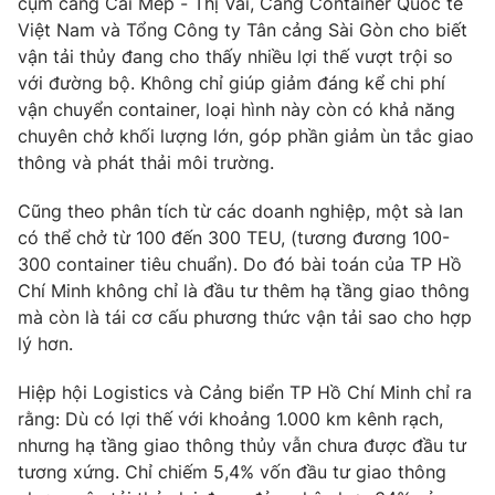
cụm cảng Cái Mép - Thị Vải, Cảng Container Quốc tế
Việt Nam và Tổng Công ty Tân cảng Sài Gòn cho biết
Photo
Infographic
vận tải thủy đang cho thấy nhiều lợi thế vượt trội so
với đường bộ. Không chỉ giúp giảm đáng kể chi phí
Video
Shorts video
vận chuyển container, loại hình này còn có khả năng
chuyên chở khối lượng lớn, góp phần giảm ùn tắc giao
thông và phát thải môi trường.
VTV Money
VTV Thể thao
Cũng theo phân tích từ các doanh nghiệp, một sà lan
VTV Sức khoẻ
Bất động sản
có thể chở từ 100 đến 300 TEU, (tương đương 100-
300 container tiêu chuẩn). Do đó bài toán của TP Hồ
Chí Minh không chỉ là đầu tư thêm hạ tầng giao thông
Thị trường 24h
Tấm lòng Việt
mà còn là tái cơ cấu phương thức vận tải sao cho hợp
lý hơn.
VTV4
Vươn mình bằng AI
Hiệp hội Logistics và Cảng biển TP Hồ Chí Minh chỉ ra
rằng: Dù có lợi thế với khoảng 1.000 km kênh rạch,
VTV9
VTV8
nhưng hạ tầng giao thông thủy vẫn chưa được đầu tư
tương xứng. Chỉ chiếm 5,4% vốn đầu tư giao thông
Liên hệ tòa soạn
English