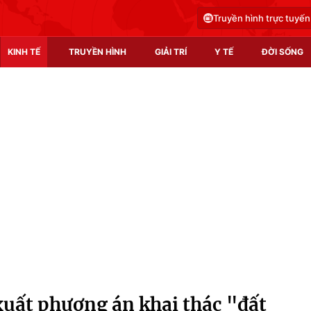
Truyền hình trực tuyến
KINH TẾ
TRUYỀN HÌNH
GIẢI TRÍ
Y TẾ
ĐỜI SỐNG
Pháp luật
Y tế
Truyền hình
Multimedia
Phim VTV
Video
Hậu trường
Shorts video
Nhân vật
Podcast
Khán giả
EMagazine
Giải sao mai
Photo
xuất phương án khai thác "đất
Infographic