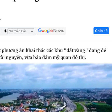
Góc ảnh
7
Giáo dục
Công nghệ
Chia sẻ
Tuyển sinh
Hitech Công ng
Học trực tuyến
Sản phẩm
t phương án khai thác các khu "đất vàng" đang để
g
Thị trường
tài nguyên, vừa bảo đảm mỹ quan đô thị.
Tư vấn