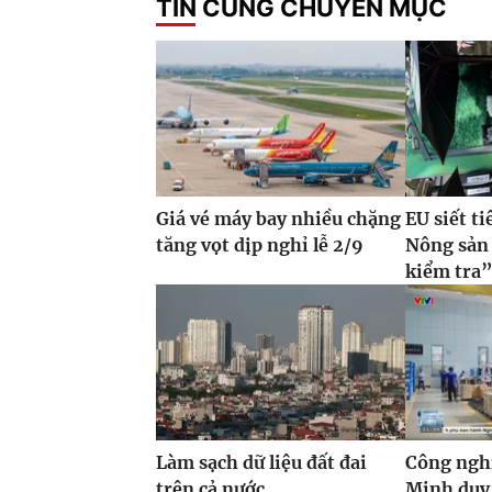
TIN CÙNG CHUYÊN MỤC
Giá vé máy bay nhiều chặng
EU siết t
tăng vọt dịp nghỉ lễ 2/9
Nông sản 
kiểm tra
Làm sạch dữ liệu đất đai
Công ngh
trên cả nước
Minh duy 