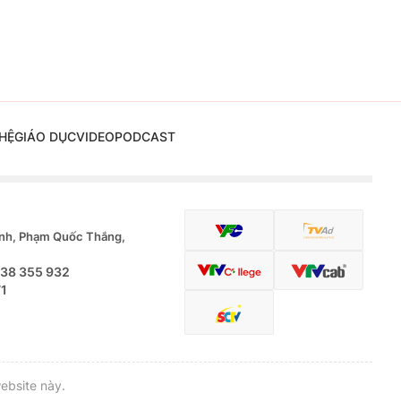
HỆ
GIÁO DỤC
VIDEO
PODCAST
nh, Phạm Quốc Thắng,
.38 355 932
71
ebsite này.