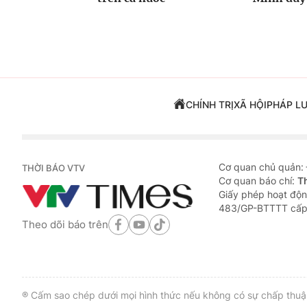
CHÍNH TRỊ
XÃ HỘI
PHÁP L
Cơ quan chủ quản:
THỜI BÁO VTV
Cơ quan báo chí:
T
Giấy phép hoạt độn
483/GP-BTTTT cấp
Theo dõi báo trên
® Cấm sao chép dưới mọi hình thức nếu không có sự chấp thuận 