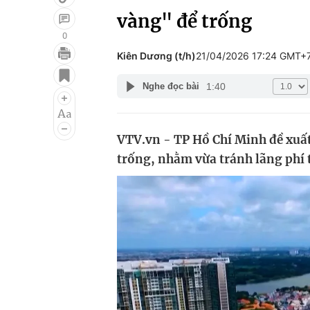
vàng" để trống
0
Kiên Dương (t/h)
21/04/2026 17:24 GMT+
Giải trí
Đời sống
1:40
Nghe đọc bài
Điện ảnh
Du lịch
Âm nhạc
Làm đẹp
VTV.vn - TP Hồ Chí Minh đề xuấ
Sao
Chất lượng cuộc sốn
trống, nhằm vừa tránh lãng phí 