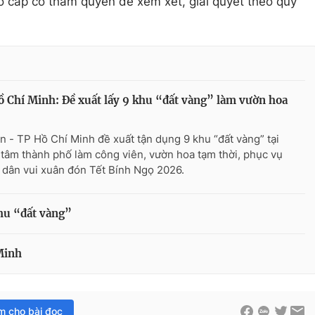
 cấp có thẩm quyền để xem xét, giải quyết theo quy
 Chí Minh: Đề xuất lấy 9 khu “đất vàng” làm vườn hoa
n - TP Hồ Chí Minh đề xuất tận dụng 9 khu “đất vàng” tại
 tâm thành phố làm công viên, vườn hoa tạm thời, phục vụ
 dân vui xuân đón Tết Bính Ngọ 2026.
hu “đất vàng”
Minh
im cho bài đọc