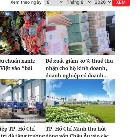
Xem theo ngày
XEM
iêu chuẩn xanh:
Đề xuất giảm 30% thuế thu
Việt vào “bài
nhập cho hộ kinh doanh,
”
doanh nghiệp có doanh...
iệp TP. Hồ Chí
TP. Hồ Chí Minh thu hút
trì đà tăng trưởng
dòng vốn Châu Âu vào các