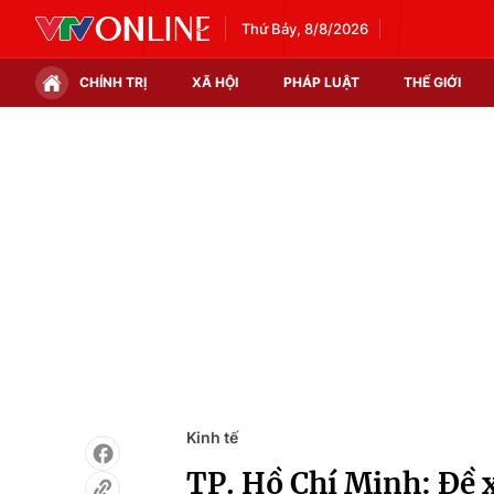
Thứ Bảy, 8/8/2026
CHÍNH TRỊ
XÃ HỘI
PHÁP LUẬT
THẾ GIỚI
Chính trị
Xã hội
Thế giới
Kinh tế
Tin tức
Tài chính
Thế giới đó đây
Thị trường
Câu chuyện quốc tế
Góc doanh nghiệp
Dữ liệu và đời sống
Kinh tế
TP. Hồ Chí Minh: Đề 