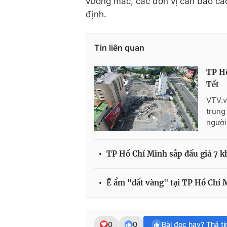
vướng mắc, các đơn vị cần báo cáo
định.
Tin liên quan
TP Hồ
Tết
VTV.v
trung
người
TP Hồ Chí Minh sắp đấu giá 7 k
Ế ẩm "đất vàng" tại TP Hồ Chí 
0
0
Bài đọc hay? Thả t