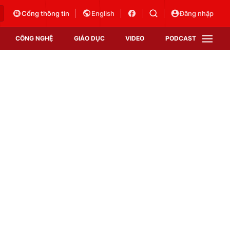
Cổng thông tin
English
Đăng nhập
CÔNG NGHỆ
GIÁO DỤC
VIDEO
PODCAST
VTV Money
VTV Thể thao
VTV Sức khoẻ
Bất động sản
Thị trường 24h
Tấm lòng Việt
Vươn mình bằng AI
VTV4
VTV8
VTV9
Lịch phát sóng
Giao lưu trực tuyến
Sự kiện