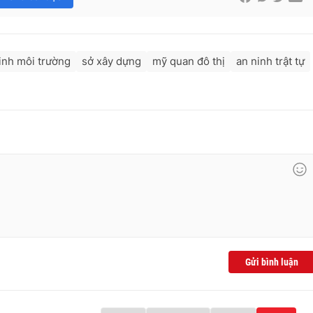
inh môi trường
sở xây dựng
mỹ quan đô thị
an ninh trật tự
Gửi bình luận