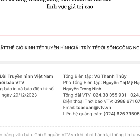
lĩnh vực giá trị cao
UẬT
THẾ GIỚI
KINH TẾ
TRUYỀN HÌNH
GIẢI TRÍ
Y TẾ
ĐỜI SỐNG
CÔNG NG
Đài Truyền hình Việt Nam
Tổng Biên tập:
Vũ Thanh Thủy
hời báo VTV
Phó Tổng Biên tập:
Nguyễn Thị Mỹ Hạ
g báo in và báo điện tử số
Nguyễn Trọng Ninh
 ngày 29/12/2023
Tổng đài VTV:
024.38 355 931 - 024
Ðiện thoại Thời báo VTV:
0988 671 6
Email:
toasoan@vtv.vn
Liên hệ quảng cáo:
(024) 626 79595
bằng văn bản. Ghi rõ nguồn VTV.vn khi phát hành lại thông tin từ w