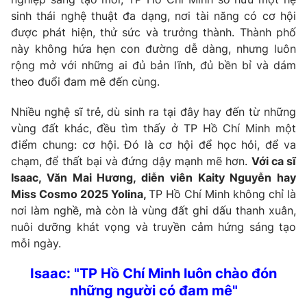
sinh thái nghệ thuật đa dạng, nơi tài năng có cơ hội
Photo
Infographic
được phát hiện, thử sức và trưởng thành. Thành phố
này không hứa hẹn con đường dễ dàng, nhưng luôn
Video
Shorts video
rộng mở với những ai đủ bản lĩnh, đủ bền bỉ và dám
theo đuổi đam mê đến cùng.
VTV Money
VTV Thể thao
Nhiều nghệ sĩ trẻ, dù sinh ra tại đây hay đến từ những
vùng đất khác, đều tìm thấy ở TP Hồ Chí Minh một
VTV Sức khoẻ
Bất động sản
điểm chung: cơ hội. Đó là cơ hội để học hỏi, để va
chạm, để thất bại và đứng dậy mạnh mẽ hơn.
Với ca sĩ
Isaac, Văn Mai Hương, diễn viên Kaity Nguyễn hay
Thị trường 24h
Tấm lòng Việt
Miss Cosmo 2025 Yolina,
TP Hồ Chí Minh không chỉ là
nơi làm nghề, mà còn là vùng đất ghi dấu thanh xuân,
VTV4
Vươn mình bằng AI
nuôi dưỡng khát vọng và truyền cảm hứng sáng tạo
mỗi ngày.
VTV9
VTV8
Isaac: "TP Hồ Chí Minh luôn
chào đón
những người có đam mê"
Liên hệ tòa soạn
English