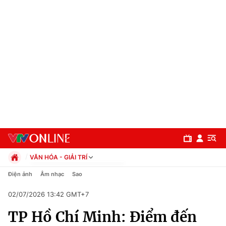
VĂN HÓA - GIẢI TRÍ
Chính trị
Điện ảnh
Âm nhạc
Sao
Xã hội
02/07/2026 13:42 GMT+7
Pháp luật
Chuyên mục
Kinh tế
TP Hồ Chí Minh: Điểm đến
Thể thao