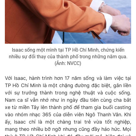
Email:
toasoan@vtv.vn
Liên hệ quảng cáo:
024-7300.7108
Isaac sống một mình tại TP Hồ Chí Minh, chứng kiến
nhiều sự đổi thay của thành phố trong những năm qua.
(Ảnh: NVCC)
Với Isaac, hành trình hơn 17 năm sống và làm việc tại
TP Hồ Chí Minh là một chặng đường đặc biệt, gắn liền
với sự trưởng thành trong nghệ thuật và cuộc sống.
® Cấm sao chép dưới mọi hình thức nếu không có sự chấp
Nam ca sĩ vẫn nhớ như in ngày đầu tiên cùng cha bắt
thuận bằng văn bản. Ghi rõ nguồn VTV.vn khi phát hành lại
xe từ miền Tây lên thành phố để tham gia buổi casting
thông tin từ website này.
vào nhóm nhạc 365 của diễn viên Ngô Thanh Vân. Khi
ấy, Isaac chỉ là một chàng trai trẻ vừa tốt nghiệp,
mang theo nhiều bỡ ngỡ nhưng cũng đầy háo hức. Mọi