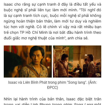
Isaac cho rằng sự cạnh tranh ở đây là điều tất yếu và
buộc nghệ sĩ phải liên tục làm mới mình. "Tôi nghĩ đó
là sự cạnh tranh tích cực, buộc mỗi nghệ sĩ phải không
ngừng hoàn thiện bản thân, làm mới tư duy và nghiêm
túc hơn với nghề. Có lẽ chính vì vậy mà rất nhiều bạn
trẻ chọn TP Hồ Chí Minh là nơi bắt đầu hành trình theo
đuổi giấc mơ nghệ thuật của mình", anh chia sẻ.
Isaac và Liên Bỉnh Phát trong phim "Song lang". (Ảnh:
ĐPCC)
Nhìn lại hành trình của bản thân, Isaac đặc biệt trân
trọng vai diễn Linh Phụng trong phim
Song Lang
một