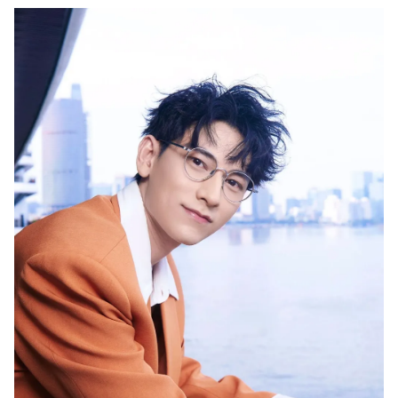
THỜI BÁO VTV
Theo dõi báo trên
Cơ quan chủ quản:
Đài Truyền hình Việt Nam
Cơ quan báo chí:
Thời báo VTV
Giấy phép hoạt động báo in và báo điện tử số 483/GP-BTTTT
cấp ngày 29/12/2023
Tổng Biên tập:
Vũ Thanh Thủy
Phó Tổng Biên tập:
Nguyễn Thị Mỹ Hạnh, Phạm Quốc Thắng,
Nguyễn Trọng Ninh
Tổng đài VTV:
024.38 355 931 - 024.38 355 932
Ðiện thoại Thời báo VTV:
024.66 897 897