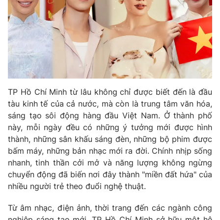
Phim VTV
Giải trí
Hậu trường
Điện ảnh
Đời sống
Nhân vật
Âm nhạc
Du lịch
Khán giả
Giáo dục
Sao
Làm đẹp
Giải sao mai
Tuyển sinh
TP Hồ Chí Minh từ lâu không chỉ được biết đến là đầu
Công nghệ
Chất lượng cuộc sống
tàu kinh tế của cả nước, mà còn là trung tâm văn hóa,
Học trực tuyến
sáng tạo sôi động hàng đầu Việt Nam. Ở thành phố
Hitech Công nghệ tương lai
Giao lưu trực tuyến
này, mỗi ngày đều có những ý tưởng mới được hình
Sản phẩm
thành, những sân khấu sáng đèn, những bộ phim được
bấm máy, những bản nhạc mới ra đời. Chính nhịp sống
Lịch phát sóng
Thị trường
nhanh, tinh thần cởi mở và năng lượng không ngừng
chuyển động đã biến nơi đây thành "miền đất hứa" của
Tư vấn
nhiều người trẻ theo đuổi nghệ thuật.
Chuyên mục khác
Emagazine
Podcast
Từ âm nhạc, điện ảnh, thời trang đến các ngành công
nghiệp sáng tạo mới, TP Hồ Chí Minh sở hữu một hệ