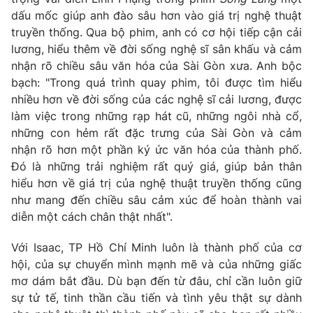
dấu mốc giúp anh đào sâu hơn vào giá trị nghệ thuật
truyền thống. Qua bộ phim, anh có cơ hội tiếp cận cải
lương, hiểu thêm về đời sống nghệ sĩ sân khấu và cảm
nhận rõ chiều sâu văn hóa của Sài Gòn xưa. Anh bộc
bạch: "Trong quá trình quay phim, tôi được tìm hiểu
nhiều hơn về đời sống của các nghệ sĩ cải lương, được
làm việc trong những rạp hát cũ, những ngôi nhà cổ,
những con hẻm rất đặc trưng của Sài Gòn và cảm
nhận rõ hơn một phần ký ức văn hóa của thành phố.
Đó là những trải nghiệm rất quý giá, giúp bản thân
hiểu hơn về giá trị của nghệ thuật truyền thống cũng
như mang đến chiều sâu cảm xúc để hoàn thành vai
diễn một cách chân thật nhất".
Với Isaac, TP Hồ Chí Minh luôn là thành phố của cơ
hội, của sự chuyển mình mạnh mẽ và của những giấc
mơ dám bắt đầu. Dù bạn đến từ đâu, chỉ cần luôn giữ
sự tử tế, tinh thần cầu tiến và tình yêu thật sự dành