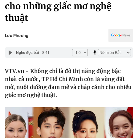
Chính trị
cho những giấc mơ nghệ
Truyền hình
thuật
Văn hóa - Giải trí
Xã hội
Y tế
Đời sống
Lưu Phương
Pháp luật
Công nghệ
Giáo dục
Nghe đọc bài
8:41
Y tế
VTV.vn - Không chỉ là đô thị năng động bậc
Thế giới
nhất cả nước, TP Hồ Chí Minh còn là vùng đất
Tin tức
mở, nuôi dưỡng đam mê và chắp cánh cho nhiều
Kinh tế
giấc mơ nghệ thuật.
Thế giới đó đây
Tài chính
Dữ liệu và đời sống
Câu chuyện quốc tế
Thị trường
Truyền hình
Góc doanh nghiệp