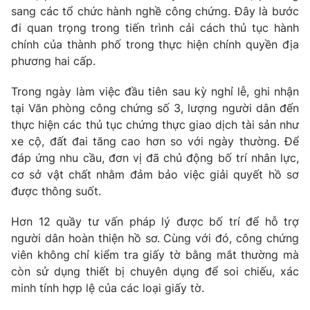
Phim VTV
sang các tổ chức hành nghề công chứng. Đây là bước
Giải trí
đi quan trọng trong tiến trình cải cách thủ tục hành
Hậu trường
Điện ảnh
chính của thành phố trong thực hiện chính quyền địa
Đời sống
Nhân vật
phương hai cấp.
Âm nhạc
Du lịch
Khán giả
Trong ngày làm việc đầu tiên sau kỳ nghỉ lễ, ghi nhận
Giáo dục
Sao
tại Văn phòng công chứng số 3, lượng người dân đến
Làm đẹp
Giải sao mai
Tuyển sinh
thực hiện các thủ tục chứng thực giao dịch tài sản như
Công nghệ
Chất lượng cuộc sống
xe cộ, đất đai tăng cao hơn so với ngày thường. Để
Học trực tuyến
đáp ứng nhu cầu, đơn vị đã chủ động bố trí nhân lực,
Hitech Công nghệ tương lai
cơ sở vật chất nhằm đảm bảo việc giải quyết hồ sơ
Giao lưu trực tuyến
được thông suốt.
Sản phẩm
Lịch phát sóng
Thị trường
Hơn 12 quầy tư vấn pháp lý được bố trí để hỗ trợ
người dân hoàn thiện hồ sơ. Cùng với đó, công chứng
Tư vấn
viên không chỉ kiểm tra giấy tờ bằng mắt thường mà
Chuyên mục khác
còn sử dụng thiết bị chuyên dụng để soi chiếu, xác
minh tính hợp lệ của các loại giấy tờ.
Emagazine
Podcast