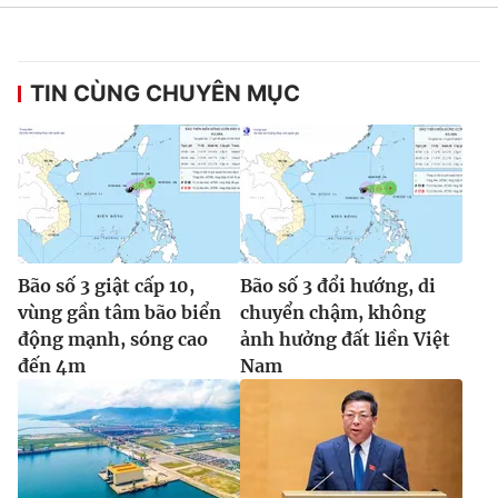
Ðiện thoại Thời báo VTV:
024.66 897 897
Email:
toasoan@vtv.vn
Liên hệ quảng cáo:
024-7300.7108
TIN CÙNG CHUYÊN MỤC
Bão số 3 giật cấp 10,
Bão số 3 đổi hướng, di
vùng gần tâm bão biển
chuyển chậm, không
động mạnh, sóng cao
ảnh hưởng đất liền Việt
đến 4m
Nam
® Cấm sao chép dưới mọi hình thức nếu không có sự chấp
thuận bằng văn bản. Ghi rõ nguồn VTV.vn khi phát hành lại
thông tin từ website này.