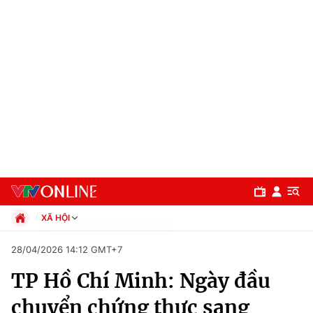
XÃ HỘI
Chính trị
28/04/2026 14:12 GMT+7
Xã hội
TP Hồ Chí Minh: Ngày đầu
Pháp luật
Chuyên mục
Kinh tế
chuyển chứng thực sang
Thể thao