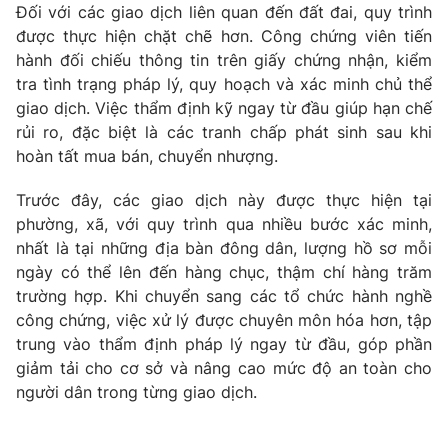
Đối với các giao dịch liên quan đến đất đai, quy trình
Photo
Infographic
được thực hiện chặt chẽ hơn. Công chứng viên tiến
hành đối chiếu thông tin trên giấy chứng nhận, kiểm
tra tình trạng pháp lý, quy hoạch và xác minh chủ thể
Video
Shorts video
giao dịch. Việc thẩm định kỹ ngay từ đầu giúp hạn chế
rủi ro, đặc biệt là các tranh chấp phát sinh sau khi
VTV Money
VTV Thể thao
hoàn tất mua bán, chuyển nhượng.
Trước đây, các giao dịch này được thực hiện tại
VTV Sức khoẻ
Bất động sản
phường, xã, với quy trình qua nhiều bước xác minh,
nhất là tại những địa bàn đông dân, lượng hồ sơ mỗi
Thị trường 24h
Tấm lòng Việt
ngày có thể lên đến hàng chục, thậm chí hàng trăm
trường hợp. Khi chuyển sang các tổ chức hành nghề
công chứng, việc xử lý được chuyên môn hóa hơn, tập
VTV4
Vươn mình bằng AI
trung vào thẩm định pháp lý ngay từ đầu, góp phần
giảm tải cho cơ sở và nâng cao mức độ an toàn cho
VTV9
VTV8
người dân trong từng giao dịch.
Liên hệ tòa soạn
English