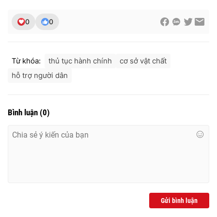
0
0
THỜI BÁO VTV
Từ khóa:
thủ tục hành chính
cơ sở vật chất
hỗ trợ người dân
Theo dõi báo trên
Bình luận
(
0
)
Cơ quan chủ quản:
Đài Truyền hình Việt Nam
Cơ quan báo chí:
Thời báo VTV
Giấy phép hoạt động báo in và báo điện tử số 483/GP-BTTTT
cấp ngày 29/12/2023
Tổng Biên tập:
Vũ Thanh Thủy
Phó Tổng Biên tập:
Nguyễn Thị Mỹ Hạnh, Phạm Quốc Thắng,
Nguyễn Trọng Ninh
Gửi bình luận
Tổng đài VTV:
024.38 355 931 - 024.38 355 932