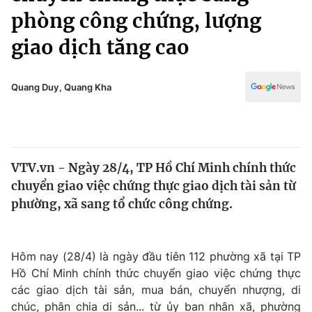
Chính trị
phòng công chứng, lượng
Truyền hình
Văn hóa - Giải trí
giao dịch tăng cao
Xã hội
Y tế
Đời sống
Pháp luật
Quang Duy, Quang Kha
Công nghệ
Giáo dục
Y tế
Thế giới
VTV.vn - Ngày 28/4, TP Hồ Chí Minh chính thức
chuyển giao việc chứng thực giao dịch tài sản từ
Tin tức
phường, xã sang tổ chức công chứng.
Kinh tế
Thế giới đó đây
Tài chính
Dữ liệu và đời sống
Câu chuyện quốc tế
Hôm nay (28/4) là ngày đầu tiên 112 phường xã tại TP
Thị trường
Hồ Chí Minh chính thức chuyển giao việc chứng thực
Truyền hình
các giao dịch tài sản, mua bán, chuyển nhượng, di
Góc doanh nghiệp
chúc, phân chia di sản... từ ủy ban nhân xã, phường