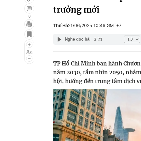
trưởng mới
0
Thế Hà
21/06/2025 10:46 GMT+7
Giải trí
Đời sống
3:21
Nghe đọc bài
Điện ảnh
Du lịch
Âm nhạc
Làm đẹp
TP Hồ Chí Minh ban hành Chương
Sao
Chất lượng cuộc sốn
năm 2030, tầm nhìn 2050, nhằm đ
hội, hướng đến trung tâm dịch v