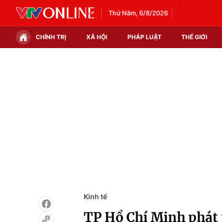
Thứ Năm, 6/8/2026
CHÍNH TRỊ
XÃ HỘI
PHÁP LUẬT
THẾ GIỚI
Chính trị
Xã hội
Thế giới
Kinh tế
Tin tức
Tài chính
Thế giới đó đây
Thị trường
Câu chuyện quốc tế
Góc doanh nghiệp
Dữ liệu và đời sống
Kinh tế
TP Hồ Chí Minh phát t