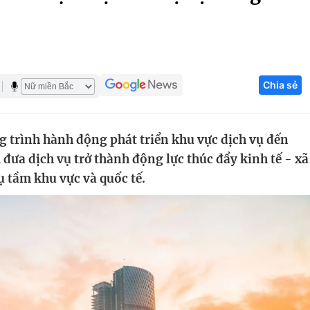
Góc ảnh
Giáo dục
Công nghệ
Chia sẻ
Tuyển sinh
Hitech Công ng
Học trực tuyến
Sản phẩm
 trình hành động phát triển khu vực dịch vụ đến
g
Thị trường
ưa dịch vụ trở thành động lực thúc đẩy kinh tế - xã
Tư vấn
ụ tầm khu vực và quốc tế.