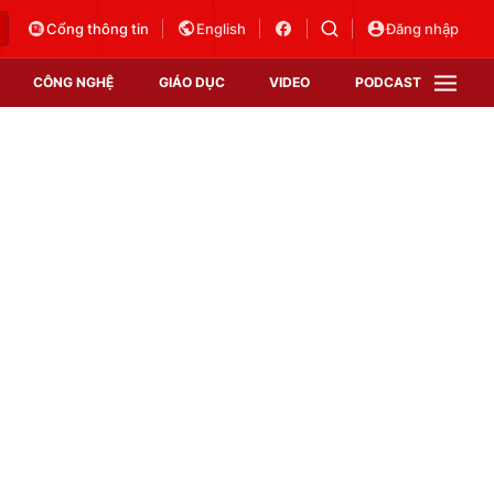
Cổng thông tin
English
Đăng nhập
CÔNG NGHỆ
GIÁO DỤC
VIDEO
PODCAST
VTV Money
VTV Thể thao
VTV Sức khoẻ
Bất động sản
Thị trường 24h
Tấm lòng Việt
Vươn mình bằng AI
VTV4
VTV8
VTV9
Lịch phát sóng
Giao lưu trực tuyến
Sự kiện