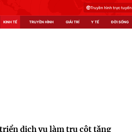
Truyền hình trực tuyến
KINH TẾ
TRUYỀN HÌNH
GIẢI TRÍ
Y TẾ
ĐỜI SỐNG
Pháp luật
Y tế
Truyền hình
Multimedia
Phim VTV
Video
Hậu trường
Shorts video
Nhân vật
Podcast
Khán giả
EMagazine
Giải sao mai
Photo
riển dịch vụ làm trụ cột tăng
Infographic