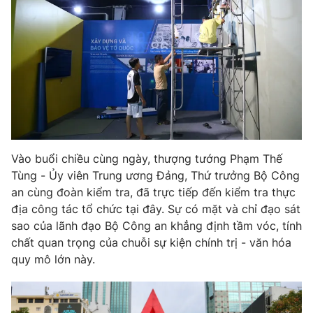
THỜI BÁO VTV
Theo dõi báo trên
Vào buổi chiều cùng ngày, thượng tướng Phạm Thế
Tùng - Ủy viên Trung ương Đảng, Thứ trưởng Bộ Công
Cơ quan chủ quản:
Đài Truyền hình Việt Nam
an cùng đoàn kiểm tra, đã trực tiếp đến kiểm tra thực
Cơ quan báo chí:
Thời báo VTV
địa công tác tổ chức tại đây. Sự có mặt và chỉ đạo sát
Giấy phép hoạt động báo in và báo điện tử số 483/GP-BTTTT
sao của lãnh đạo Bộ Công an khẳng định tầm vóc, tính
cấp ngày 29/12/2023
chất quan trọng của chuỗi sự kiện chính trị - văn hóa
Tổng Biên tập:
Vũ Thanh Thủy
quy mô lớn này.
Phó Tổng Biên tập:
Nguyễn Thị Mỹ Hạnh, Phạm Quốc Thắng,
Nguyễn Trọng Ninh
Tổng đài VTV:
024.38 355 931 - 024.38 355 932