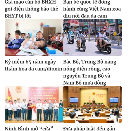
Giả mạo cán bộ BHXH
Bạn bè quốc tế đồng
gọi điện thông báo thẻ
hành cùng Việt Nam xoa
BHYT bị lỗi
dịu nỗi đau da cam
Kỷ niệm 65 năm ngày
Bắc Bộ, Trung Bộ nắng
thảm họa da cam/dioxin
nóng diện rộng, cao
nguyên Trung Bộ và
Nam Bộ mưa dông
Ninh Bình mở “cửa”
Đưa pháp luật đến gần