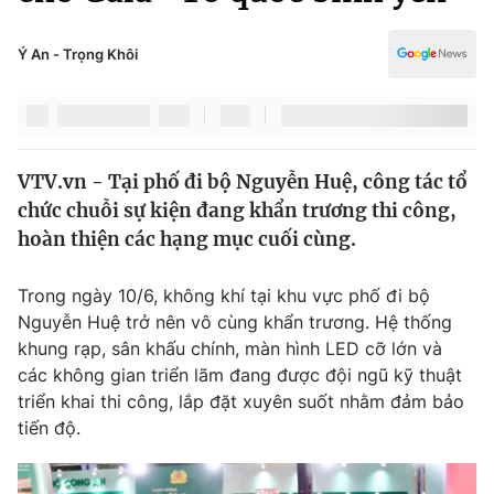
Chính trị
Truyền hình
Văn hóa - Giải trí
Ý An - Trọng Khôi
Xã hội
Y tế
Đời sống
Pháp luật
Công nghệ
Giáo dục
VTV.vn - Tại phố đi bộ Nguyễn Huệ, công tác tổ
Y tế
chức chuỗi sự kiện đang khẩn trương thi công,
hoàn thiện các hạng mục cuối cùng.
Thế giới
Trong ngày 10/6, không khí tại khu vực phố đi bộ
Tin tức
Nguyễn Huệ trở nên vô cùng khẩn trương. Hệ thống
Kinh tế
khung rạp, sân khấu chính, màn hình LED cỡ lớn và
Thế giới đó đây
Tài chính
các không gian triển lãm đang được đội ngũ kỹ thuật
Dữ liệu và đời sống
Câu chuyện quốc tế
triển khai thi công, lắp đặt xuyên suốt nhằm đảm bảo
Thị trường
tiến độ.
Truyền hình
Góc doanh nghiệp