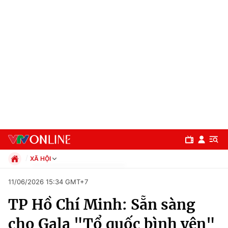
XÃ HỘI
Chính trị
11/06/2026 15:34 GMT+7
Xã hội
TP Hồ Chí Minh: Sẵn sàng
Pháp luật
Chuyên mục
Kinh tế
cho Gala "Tổ quốc bình yên"
Thể thao