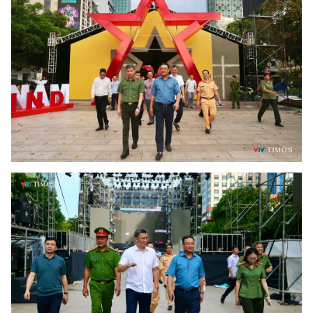
Ðiện thoại Thời báo VTV:
024.66 897 897
Email:
toasoan@vtv.vn
Liên hệ quảng cáo:
024-7300.7108
® Cấm sao chép dưới mọi hình thức nếu không có sự chấp
thuận bằng văn bản. Ghi rõ nguồn VTV.vn khi phát hành lại
thông tin từ website này.