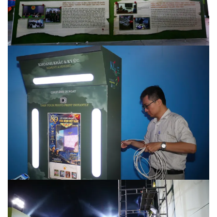
Photo
Infographic
Video
Shorts video
VTV Money
VTV Thể thao
VTV Sức khoẻ
Bất động sản
Thị trường 24h
Tấm lòng Việt
VTV4
Vươn mình bằng AI
VTV9
VTV8
Liên hệ tòa soạn
English