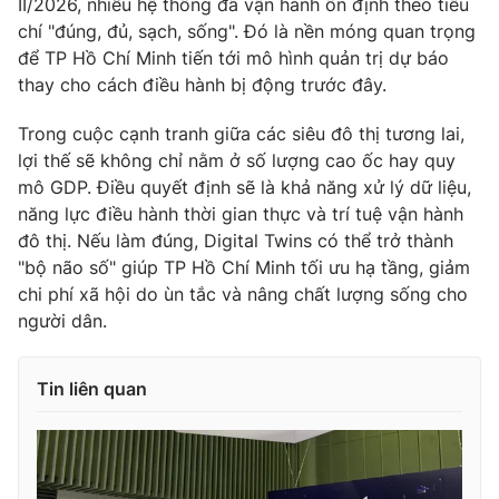
II/2026, nhiều hệ thống đã vận hành ổn định theo tiêu
chí "đúng, đủ, sạch, sống". Đó là nền móng quan trọng
để TP Hồ Chí Minh tiến tới mô hình quản trị dự báo
thay cho cách điều hành bị động trước đây.
Trong cuộc cạnh tranh giữa các siêu đô thị tương lai,
lợi thế sẽ không chỉ nằm ở số lượng cao ốc hay quy
mô GDP. Điều quyết định sẽ là khả năng xử lý dữ liệu,
năng lực điều hành thời gian thực và trí tuệ vận hành
đô thị.
Nếu làm đúng, Digital Twins có thể trở thành
"bộ não số" giúp TP Hồ Chí Minh tối ưu hạ tầng, giảm
chi phí xã hội do ùn tắc và nâng chất lượng sống cho
người dân.
Tin liên quan