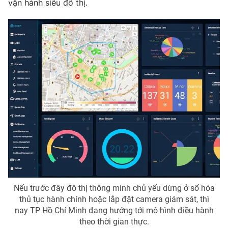
vận hành siêu đô thị.
THỜI BÁO VTV
Theo dõi báo trên
Cơ quan chủ quản:
Đài Truyền hình Việt Nam
Cơ quan báo chí:
Thời báo VTV
Giấy phép hoạt động báo in và báo điện tử số 483/GP-BTTTT
cấp ngày 29/12/2023
Tổng Biên tập:
Vũ Thanh Thủy
Phó Tổng Biên tập:
Nguyễn Thị Mỹ Hạnh, Phạm Quốc Thắng,
Nguyễn Trọng Ninh
Nếu trước đây đô thị thông minh chủ yếu dừng ở số hóa
thủ tục hành chính hoặc lắp đặt camera giám sát, thì
Tổng đài VTV:
024.38 355 931 - 024.38 355 932
nay TP Hồ Chí Minh đang hướng tới mô hình điều hành
Ðiện thoại Thời báo VTV:
024.66 897 897
theo thời gian thực.