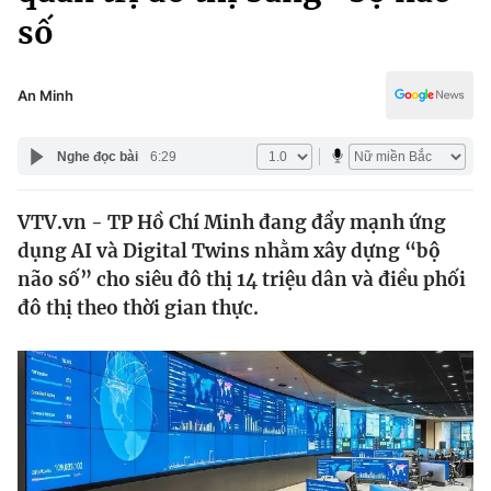
Chính trị
số
Truyền hình
Văn hóa - Giải trí
Xã hội
Y tế
An Minh
Đời sống
Pháp luật
Công nghệ
Nghe đọc bài
6:29
Giáo dục
Y tế
VTV.vn - TP Hồ Chí Minh đang đẩy mạnh ứng
dụng AI và Digital Twins nhằm xây dựng “bộ
Thế giới
não số” cho siêu đô thị 14 triệu dân và điều phối
Tin tức
đô thị theo thời gian thực.
Kinh tế
Thế giới đó đây
Tài chính
Dữ liệu và đời sống
Câu chuyện quốc tế
Thị trường
Truyền hình
Góc doanh nghiệp