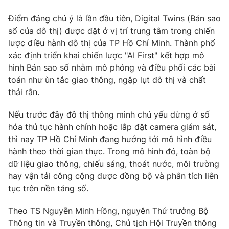
Email:
toasoan@vtv.vn
Liên hệ quảng cáo:
024-7300.7108
Điểm đáng chú ý là lần đầu tiên, Digital Twins (Bản sao
số của đô thị) được đặt ở vị trí trung tâm trong chiến
lược điều hành đô thị của TP Hồ Chí Minh. Thành phố
xác định triển khai chiến lược "AI First" kết hợp mô
hình Bản sao số nhằm mô phỏng và điều phối các bài
toán như ùn tắc giao thông, ngập lụt đô thị và chất
thải rắn.
Nếu trước đây đô thị thông minh chủ yếu dừng ở số
hóa thủ tục hành chính hoặc lắp đặt camera giám sát,
thì nay TP Hồ Chí Minh đang hướng tới mô hình điều
hành theo thời gian thực. Trong mô hình đó, toàn bộ
® Cấm sao chép dưới mọi hình thức nếu không có sự chấp
dữ liệu giao thông, chiếu sáng, thoát nước, môi trường
thuận bằng văn bản. Ghi rõ nguồn VTV.vn khi phát hành lại
hay vận tải công cộng được đồng bộ và phân tích liên
thông tin từ website này.
tục trên nền tảng số.
Theo TS Nguyễn Minh Hồng, nguyên Thứ trưởng Bộ
Thông tin và Truyền thông, Chủ tịch Hội Truyền thông