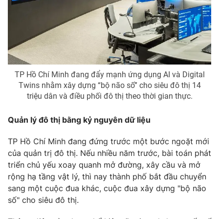
Phim VTV
Giải trí
Hậu trường
Điện ảnh
Đời sống
Nhân vật
Âm nhạc
Du lịch
Khán giả
Giáo dục
Sao
TP Hồ Chí Minh đang đẩy mạnh ứng dụng AI và Digital
Làm đẹp
Giải sao mai
Twins nhằm xây dựng “bộ não số” cho siêu đô thị 14
Tuyển sinh
Công nghệ
triệu dân và điều phối đô thị theo thời gian thực.
Chất lượng cuộc sống
Học trực tuyến
Hitech Công nghệ tương lai
Quản lý đô thị bằng kỷ nguyên dữ liệu
Giao lưu trực tuyến
Sản phẩm
TP Hồ Chí Minh đang đứng trước một bước ngoặt mới
Lịch phát sóng
của quản trị đô thị. Nếu nhiều năm trước, bài toán phát
Thị trường
triển chủ yếu xoay quanh mở đường, xây cầu và mở
Tư vấn
rộng hạ tầng vật lý, thì nay thành phố bắt đầu chuyển
sang một cuộc đua khác, cuộc đua xây dựng "bộ não
Chuyên mục khác
số" cho siêu đô thị.
Emagazine
Podcast