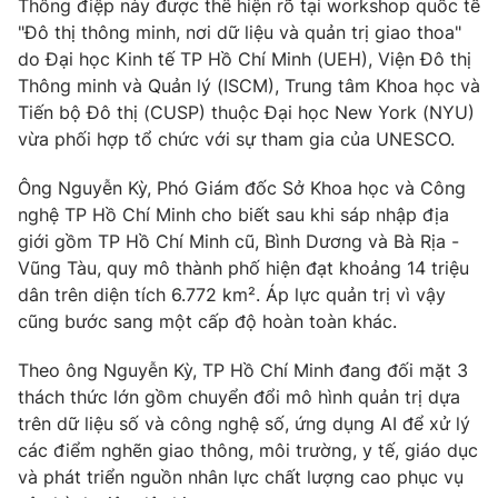
Thông điệp này được thể hiện rõ tại workshop quốc tế
"Đô thị thông minh, nơi dữ liệu và quản trị giao thoa"
Photo
Infographic
do Đại học Kinh tế TP Hồ Chí Minh (UEH), Viện Đô thị
Thông minh và Quản lý (ISCM), Trung tâm Khoa học và
Video
Shorts video
Tiến bộ Đô thị (CUSP) thuộc Đại học New York (NYU)
vừa phối hợp tổ chức với sự tham gia của UNESCO.
VTV Money
VTV Thể thao
Ông Nguyễn Kỳ, Phó Giám đốc Sở Khoa học và Công
nghệ TP Hồ Chí Minh cho biết sau khi sáp nhập địa
VTV Sức khoẻ
Bất động sản
giới gồm TP Hồ Chí Minh cũ, Bình Dương và Bà Rịa -
Vũng Tàu, quy mô thành phố hiện đạt khoảng 14 triệu
Thị trường 24h
Tấm lòng Việt
dân trên diện tích 6.772 km². Áp lực quản trị vì vậy
cũng bước sang một cấp độ hoàn toàn khác.
VTV4
Vươn mình bằng AI
Theo ông Nguyễn Kỳ, TP Hồ Chí Minh đang đối mặt 3
thách thức lớn gồm chuyển đổi mô hình quản trị dựa
VTV9
VTV8
trên dữ liệu số và công nghệ số, ứng dụng AI để xử lý
các điểm nghẽn giao thông, môi trường, y tế, giáo dục
và phát triển nguồn nhân lực chất lượng cao phục vụ
Liên hệ tòa soạn
English