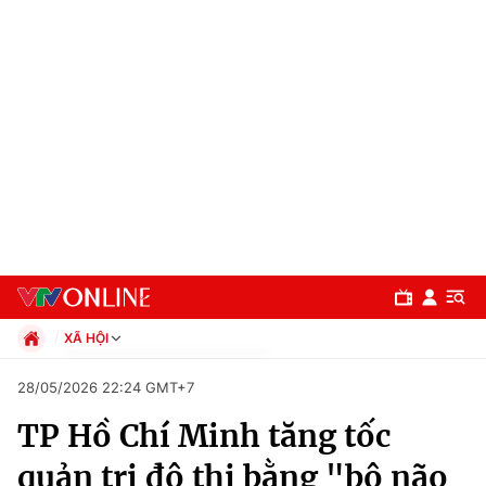
XÃ HỘI
Chính trị
28/05/2026 22:24 GMT+7
Xã hội
TP Hồ Chí Minh tăng tốc
Pháp luật
Chuyên mục
Kinh tế
quản trị đô thị bằng "bộ não
Thể thao