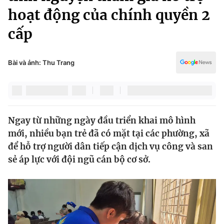
Chính trị
hoạt động của chính quyền 2
Truyền hình
Văn hóa - Giải trí
cấp
Xã hội
Y tế
Đời sống
Pháp luật
Bài và ảnh: Thu Trang
Công nghệ
Giáo dục
Y tế
Thế giới
Ngay từ những ngày đầu triển khai mô hình
mới, nhiều bạn trẻ đã có mặt tại các phường, xã
Tin tức
để hỗ trợ người dân tiếp cận dịch vụ công và san
Kinh tế
sẻ áp lực với đội ngũ cán bộ cơ sở.
Thế giới đó đây
Tài chính
Dữ liệu và đời sống
Câu chuyện quốc tế
Thị trường
Truyền hình
Góc doanh nghiệp