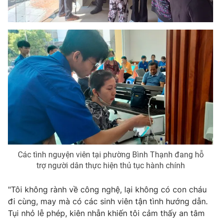
THỜI BÁO VTV
Theo dõi báo trên
Cơ quan chủ quản:
Đài Truyền hình Việt Nam
Cơ quan báo chí:
Thời báo VTV
Giấy phép hoạt động báo in và báo điện tử số 483/GP-BTTTT
cấp ngày 29/12/2023
Các tình nguyện viên tại phường Bình Thạnh đang hỗ
Tổng Biên tập:
Vũ Thanh Thủy
trợ người dân thực hiện thủ tục hành chính
Phó Tổng Biên tập:
Nguyễn Thị Mỹ Hạnh, Phạm Quốc Thắng,
Nguyễn Trọng Ninh
"Tôi không rành về công nghệ, lại không có con cháu
Tổng đài VTV:
024.38 355 931 - 024.38 355 932
đi cùng, may mà có các sinh viên tận tình hướng dẫn.
Ðiện thoại Thời báo VTV:
024.66 897 897
Tụi nhỏ lễ phép, kiên nhẫn khiến tôi cảm thấy an tâm