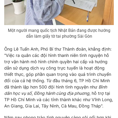
Một người mang quốc tịch Nhật Bản đang được hướng
dẫn làm giấy tờ tai phường Sài Gòn
Ông Lê Tuấn Anh, Phó Bí thư Thành đoàn, khẳng định:
"Việc ra quân các đội hình thanh niên tình nguyện hỗ
trợ vận hành mô hình chính quyền hai cấp và hướng
dẫn sử dụng dịch vụ công trực tuyến là hoạt động
thiết thực, góp phần quan trọng vào quá trình chuyển
đổi của cả hệ thống. Từ đầu tháng 6, TP Hồ Chí Minh
đã thành lập hơn 500 đội hình tình nguyện như
Bình
dân học vụ số
,
Đồng hành cùng địa phuơng
, hỗ trợ tại
TP Hồ Chí Minh và các tỉnh thành khác như Vĩnh Long,
An Giang, Gia Lai, Tây Ninh, Cà Mau, Đồng Tháp".
Năm nay phong trào tình nguyện càng sôi nổi hơn khi