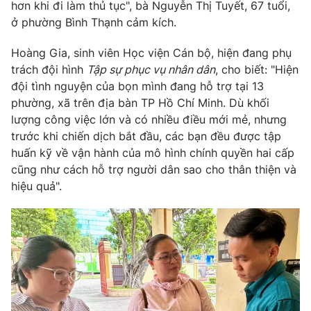
Email:
toasoan@vtv.vn
hơn khi đi làm thủ tục", bà Nguyễn Thị Tuyết, 67 tuổi,
Liên hệ quảng cáo:
024-7300.7108
ở phường Bình Thạnh cảm kích.
Hoàng Gia, sinh viên Học viện Cán bộ, hiện đang phụ
trách đội hình
Tập sự phục vụ nhân dân
, cho biết: "Hiện
đội tình nguyện của bọn mình đang hỗ trợ tại 13
phường, xã trên địa bàn TP Hồ Chí Minh. Dù khối
lượng công việc lớn và có nhiều điều mới mẻ, nhưng
trước khi chiến dịch bắt đầu, các bạn đều được tập
huấn kỹ về vận hành của mô hình chính quyền hai cấp
cũng như cách hỗ trợ người dân sao cho thân thiện và
hiệu quả".
® Cấm sao chép dưới mọi hình thức nếu không có sự chấp
thuận bằng văn bản. Ghi rõ nguồn VTV.vn khi phát hành lại
thông tin từ website này.