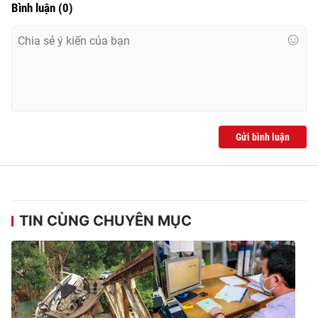
Bình luận
(
0
)
Gửi bình luận
TIN CÙNG CHUYÊN MỤC