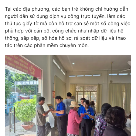
Tại các địa phương, các bạn trẻ không chỉ hướng dẫn
Photo
Infographic
người dân sử dụng dịch vụ công trực tuyến, làm các
thủ tục giấy tờ mà còn hỗ trợ san sẻ một số công việc
Video
Shorts video
phù hợp với cán bộ, công chức như nhập dữ liệu hệ
thống, sắp xếp, số hóa hồ sơ, rà soát dữ liệu và thao
VTV Money
VTV Thể thao
tác trên các phần mềm chuyên môn.
VTV Sức khoẻ
Bất động sản
Thị trường 24h
Tấm lòng Việt
VTV4
Vươn mình bằng AI
VTV9
VTV8
Liên hệ tòa soạn
English