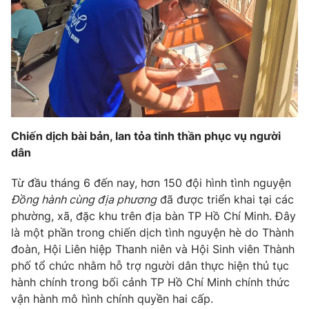
Phim VTV
Giải trí
Hậu trường
Điện ảnh
Đời sống
Nhân vật
Âm nhạc
Du lịch
Khán giả
Giáo dục
Sao
Làm đẹp
Giải sao mai
Tuyển sinh
Công nghệ
Chiến dịch bài bản, lan tỏa tinh thần phục vụ người
Chất lượng cuộc sống
Học trực tuyến
dân
Hitech Công nghệ tương lai
Giao lưu trực tuyến
Từ đầu tháng 6 đến nay, hơn 150 đội hình tình nguyện
Sản phẩm
Đồng hành cùng địa phương
đã được triển khai tại các
Lịch phát sóng
phường, xã, đặc khu trên địa bàn TP Hồ Chí Minh. Đây
Thị trường
là một phần trong chiến dịch tình nguyện hè do Thành
Tư vấn
đoàn, Hội Liên hiệp Thanh niên và Hội Sinh viên Thành
phố tổ chức nhằm hỗ trợ người dân thực hiện thủ tục
Chuyên mục khác
hành chính trong bối cảnh TP Hồ Chí Minh chính thức
Emagazine
Podcast
vận hành mô hình chính quyền hai cấp.