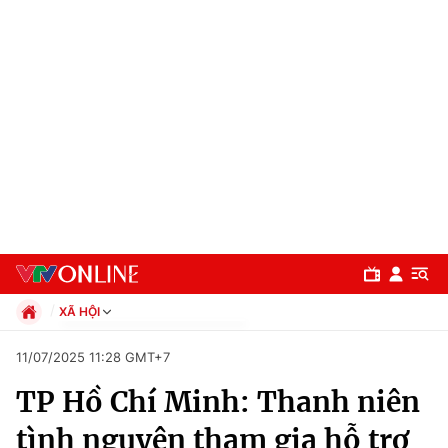
XÃ HỘI
Chính trị
11/07/2025 11:28 GMT+7
Xã hội
TP Hồ Chí Minh: Thanh niên
Pháp luật
Chuyên mục
Kinh tế
tình nguyện tham gia hỗ trợ
Thể thao