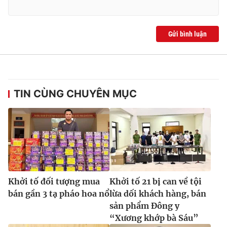
Ðiện thoại Thời báo VTV:
024.66 897 897
Email:
toasoan@vtv.vn
Liên hệ quảng cáo:
024-7300.7108
Gửi bình luận
TIN CÙNG CHUYÊN MỤC
® Cấm sao chép dưới mọi hình thức nếu không có sự chấp
Khởi tố đối tượng mua
Khởi tố 21 bị can về tội
thuận bằng văn bản. Ghi rõ nguồn VTV.vn khi phát hành lại
bán gần 3 tạ pháo hoa nổ
lừa dối khách hàng, bán
thông tin từ website này.
sản phẩm Đông y
“Xương khớp bà Sáu”