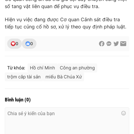
số tang vật liên quan để phục vụ điều tra.
Hiện vụ việc đang được Cơ quan Cảnh sát điều tra
tiếp tục củng cố hồ sơ, xử lý theo quy định pháp luật.
THỜI BÁO VTV
0
0
Theo dõi báo trên
Từ khóa:
Hồ chí Minh
Công an phường
Cơ quan chủ quản:
Đài Truyền hình Việt Nam
trộm cắp tài sản
miếu Bà Chúa Xứ
Cơ quan báo chí:
Thời báo VTV
Giấy phép hoạt động báo in và báo điện tử số 483/GP-BTTTT
cấp ngày 29/12/2023
Bình luận
(
0
)
Tổng Biên tập:
Vũ Thanh Thủy
Phó Tổng Biên tập:
Nguyễn Thị Mỹ Hạnh, Phạm Quốc Thắng,
Nguyễn Trọng Ninh
Tổng đài VTV:
024.38 355 931 - 024.38 355 932