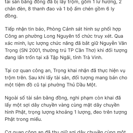
tài sản bằng đồng đã bị lấy trộm, gồm 1 lư hương, 2
chân đèn, 8 thanh đao và 1 bộ ấm chén gồm 6 ly
Photo
Infographic
đồng.
Video
Shorts video
Tiếp nhận tin báo, Phòng Cảnh sát hình sự phối hợp
Công an phường Long Nguyên tổ chức truy xét. Qua
xác minh, lực lượng chức năng đã bắt giữ Nguyễn Văn
VTV Money
VTV Thể thao
Trọng (SN 2001, thường trú TP Cần Thơ) khi đối tượng
đang lẩn trốn tại xã Tập Ngãi, tỉnh Trà Vinh.
VTV Sức khoẻ
Bất động sản
Tại cơ quan công an, Trọng khai nhận đã thực hiện vụ
trộm trên. Sau khi lấy tài sản, đối tượng mang bán cho
Thị trường 24h
Tấm lòng Việt
một tiệm đồ cũ tại phường Thủ Dầu Một.
VTV4
Vươn mình bằng AI
Ngoài số tài sản bằng đồng, nghi phạm còn khai đã
lấy một sợi dây chuyền vàng cùng mặt dây chuyền
hình Phật, trọng lượng khoảng 1 lượng, đeo trên tượng
VTV9
VTV8
Phật trong miếu.
Liên hệ tòa soạn
English
Cơ quan công an đã thu giữ sợi dây chuyền cùng một