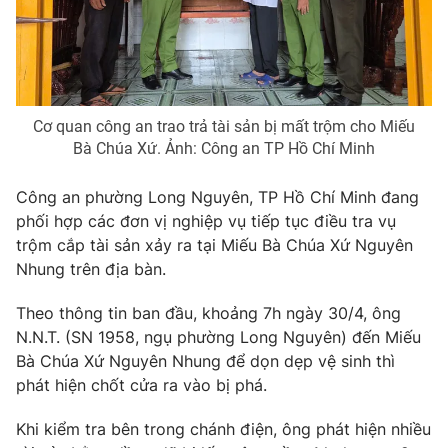
Phim VTV
Giải trí
Hậu trường
Điện ảnh
Đời sống
Nhân vật
Âm nhạc
Du lịch
Khán giả
Cơ quan công an trao trả tài sản bị mất trộm cho Miếu
Giáo dục
Sao
Bà Chúa Xứ. Ảnh: Công an TP Hồ Chí Minh
Làm đẹp
Giải sao mai
Tuyển sinh
Công nghệ
Công an phường Long Nguyên, TP Hồ Chí Minh đang
Chất lượng cuộc sống
Học trực tuyến
phối hợp các đơn vị nghiệp vụ tiếp tục điều tra vụ
Hitech Công nghệ tương lai
trộm cắp tài sản xảy ra tại Miếu Bà Chúa Xứ Nguyên
Giao lưu trực tuyến
Nhung trên địa bàn.
Sản phẩm
Lịch phát sóng
Theo thông tin ban đầu, khoảng 7h ngày 30/4, ông
Thị trường
N.N.T. (SN 1958, ngụ phường Long Nguyên) đến Miếu
Tư vấn
Bà Chúa Xứ Nguyên Nhung để dọn dẹp vệ sinh thì
phát hiện chốt cửa ra vào bị phá.
Chuyên mục khác
Emagazine
Podcast
Khi kiểm tra bên trong chánh điện, ông phát hiện nhiều