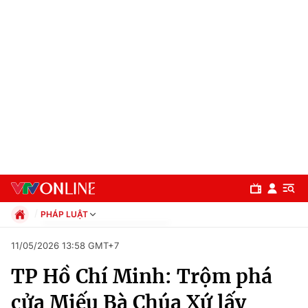
PHÁP LUẬT
Chính trị
11/05/2026 13:58 GMT+7
Xã hội
TP Hồ Chí Minh: Trộm phá
Pháp luật
Chuyên mục
Kinh tế
cửa Miếu Bà Chúa Xứ lấy
Thể thao