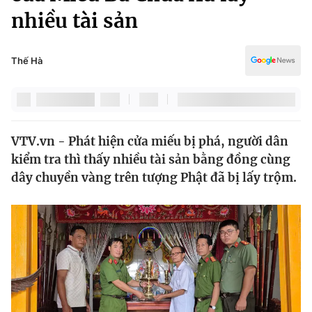
Chính trị
nhiều tài sản
Truyền hình
Văn hóa - Giải trí
Xã hội
Y tế
Thế Hà
Đời sống
Pháp luật
Công nghệ
Giáo dục
Y tế
VTV.vn - Phát hiện cửa miếu bị phá, người dân
kiểm tra thì thấy nhiều tài sản bằng đồng cùng
Thế giới
dây chuyền vàng trên tượng Phật đã bị lấy trộm.
Tin tức
Kinh tế
Thế giới đó đây
Tài chính
Dữ liệu và đời sống
Câu chuyện quốc tế
Thị trường
Truyền hình
Góc doanh nghiệp