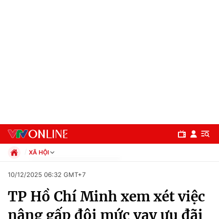
XÃ HỘI
Chính trị
10/12/2025 06:32 GMT+7
Xã hội
TP Hồ Chí Minh xem xét việc
Pháp luật
Chuyên mục
Kinh tế
nâng gấp đôi mức vay ưu đãi
Thể thao