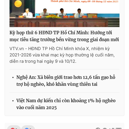
Ðiện thoại Thời báo VTV:
024.66 897 897
Email:
toasoan@vtv.vn
Liên hệ quảng cáo:
024-7300.7108
Kỳ họp thứ 6 HĐND TP Hồ Chí Minh: Hướng tới
mục tiêu tăng trưởng bền vững trong giai đoạn mới
VTV.vn - HĐND TP Hồ Chí Minh khóa X, nhiệm kỳ
2021-2026 vừa khai mạc kỳ họp thường lệ cuối năm,
diễn ra trong hai ngày 9 và 10/12.
Nghệ An: Xã biên giới trao hơn 12,6 tấn gạo hỗ
trợ hộ nghèo, khó khăn vùng thiên tai
Việt Nam dự kiến chỉ còn khoảng 1% hộ nghèo
® Cấm sao chép dưới mọi hình thức nếu không có sự chấp
thuận bằng văn bản. Ghi rõ nguồn VTV.vn khi phát hành lại
vào cuối năm 2025
thông tin từ website này.