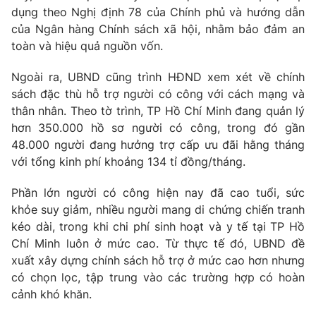
dụng theo Nghị định 78 của Chính phủ và hướng dẫn
Photo
Infographic
của Ngân hàng Chính sách xã hội, nhằm bảo đảm an
toàn và hiệu quả nguồn vốn.
Video
Shorts video
Ngoài ra, UBND cũng trình HĐND xem xét về chính
sách đặc thù hỗ trợ người có công với cách mạng và
VTV Money
VTV Thể thao
thân nhân. Theo tờ trình, TP Hồ Chí Minh đang quản lý
hơn 350.000 hồ sơ người có công, trong đó gần
48.000 người đang hưởng trợ cấp ưu đãi hằng tháng
VTV Sức khoẻ
Bất động sản
với tổng kinh phí khoảng 134 tỉ đồng/tháng.
Thị trường 24h
Tấm lòng Việt
Phần lớn người có công hiện nay đã cao tuổi, sức
khỏe suy giảm, nhiều người mang di chứng chiến tranh
kéo dài, trong khi chi phí sinh hoạt và y tế tại TP Hồ
VTV4
Vươn mình bằng AI
Chí Minh luôn ở mức cao. Từ thực tế đó, UBND đề
xuất xây dựng chính sách hỗ trợ ở mức cao hơn nhưng
VTV9
VTV8
có chọn lọc, tập trung vào các trường hợp có hoàn
cảnh khó khăn.
Liên hệ tòa soạn
English