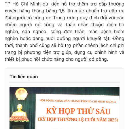
TP Hồ Chí Minh dự kiến hỗ trợ thêm trợ cấp thường
xuyên hằng tháng bằng 1,5 lần mức chuẩn trợ cấp ưu
đãi người có công do Trung ương quy định đối với các
nhóm người có công và thân nhân thuộc diện hộ
THỜI BÁO VTV
nghèo, cận nghèo, sống đơn thân, mắc bệnh hiểm
nghèo hoặc đang nuôi dưỡng người khuyết tật. Đồng
thời, thành phố cũng sẽ hỗ trợ phần chênh lệch chi phí
trang bị phương tiện trợ giúp, dụng cụ chỉnh hình và
Theo dõi báo trên
thiết bị phục hồi chức năng cho người có công.
Cơ quan chủ quản:
Đài Truyền hình Việt Nam
Tin liên quan
Cơ quan báo chí:
Thời báo VTV
Giấy phép hoạt động báo in và báo điện tử số 483/GP-BTTTT
cấp ngày 29/12/2023
Tổng Biên tập:
Vũ Thanh Thủy
Phó Tổng Biên tập:
Nguyễn Thị Mỹ Hạnh, Phạm Quốc Thắng,
Nguyễn Trọng Ninh
Tổng đài VTV:
024.38 355 931 - 024.38 355 932