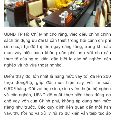
Phim VTV
Giải trí
Hậu trường
Điện ảnh
Đời sống
Nhân vật
Âm nhạc
Du lịch
Khán giả
UBND TP Hồ Chí Minh cho rằng, việc điều chỉnh chính
Giáo dục
Sao
sách tín dụng ưu đãi là cần thiết trong bối cảnh chi phí
Làm đẹp
Giải sao mai
Tuyển sinh
sinh hoạt tại đô thị lớn ngày càng tăng, trong khi các
Công nghệ
Chất lượng cuộc sống
mức vay hiện hành không còn phù hợp với nhu cầu
Học trực tuyến
thực tế của người dân, đặc biệt là các hộ nghèo, cận
Hitech Công nghệ tương lai
nghèo và hộ vừa thoát nghèo.
Giao lưu trực tuyến
Sản phẩm
Điểm thay đổi lớn nhất là nâng mức vay tối đa lên 200
Lịch phát sóng
Thị trường
triệu đồng/hộ, gấp đôi mức hiện nay với lãi suất
0,5%/tháng. Đối với học sinh, sinh viên thuộc hộ nghèo
Tư vấn
và cận nghèo, UBND đề xuất thực hiện theo đúng cơ
Chuyên mục khác
chế vay vốn của Chính phủ, không áp dụng hạn mức
riêng như trước. Các quy định liên quan đến thời hạn
Emagazine
Podcast
vay, thu hồi nợ và xử lý rủi ro dự kiến vẫn tiếp tục áp