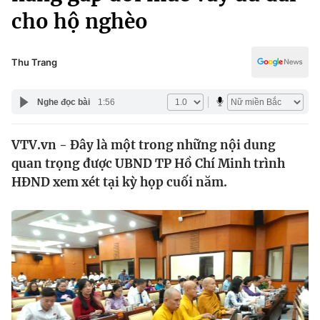
Chính trị
cho hộ nghèo
Truyền hình
Văn hóa - Giải trí
Xã hội
Y tế
Thu Trang
Đời sống
Pháp luật
Công nghệ
Nghe đọc bài
1:56
Giáo dục
Y tế
VTV.vn - Đây là một trong những nội dung
quan trọng được UBND TP Hồ Chí Minh trình
Thế giới
HĐND xem xét tại kỳ họp cuối năm.
Tin tức
Kinh tế
Thế giới đó đây
Tài chính
Dữ liệu và đời sống
Câu chuyện quốc tế
Thị trường
Truyền hình
Góc doanh nghiệp