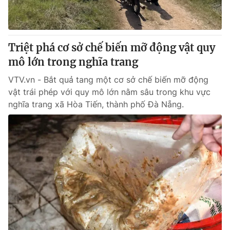
® Cấm sao chép dưới mọi hình thức nếu không có sự chấp
thuận bằng văn bản. Ghi rõ nguồn VTV.vn khi phát hành lại
Triệt phá cơ sở chế biến mỡ động vật quy
thông tin từ website này.
mô lớn trong nghĩa trang
VTV.vn - Bắt quả tang một cơ sở chế biến mỡ động
vật trái phép với quy mô lớn nằm sâu trong khu vực
nghĩa trang xã Hòa Tiến, thành phố Đà Nẵng.