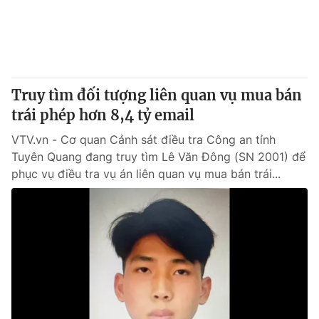
Giao lưu trực tuyến
Sản phẩm
Lịch phát sóng
Thị trường
Tư vấn
Truy tìm đối tượng liên quan vụ mua bán
Chuyên mục khác
trái phép hơn 8,4 tỷ email
Emagazine
Podcast
VTV.vn - Cơ quan Cảnh sát điều tra Công an tỉnh
Tuyên Quang đang truy tìm Lê Văn Đông (SN 2001) để
Photo
Infographic
phục vụ điều tra vụ án liên quan vụ mua bán trái...
Video
Shorts video
VTV Money
VTV Thể thao
VTV Sức khoẻ
Bất động sản