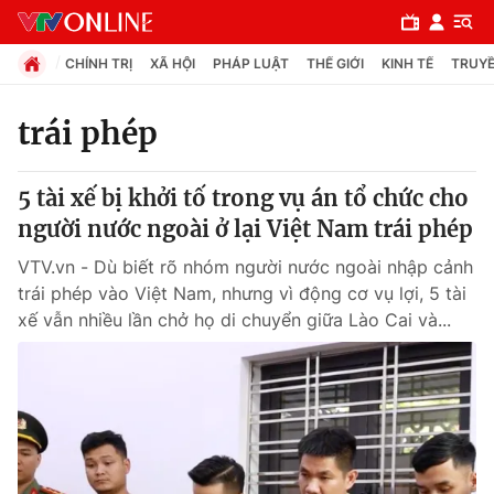
CHÍNH TRỊ
XÃ HỘI
PHÁP LUẬT
THẾ GIỚI
KINH TẾ
TRUYỀ
trái phép
Chuyên mục
5 tài xế bị khởi tố trong vụ án tổ chức cho
Chính trị
người nước ngoài ở lại Việt Nam trái phép
VTV.vn - Dù biết rõ nhóm người nước ngoài nhập cảnh
Xã hội
trái phép vào Việt Nam, nhưng vì động cơ vụ lợi, 5 tài
xế vẫn nhiều lần chở họ di chuyển giữa Lào Cai và...
Pháp luật
Y tế
Thế giới