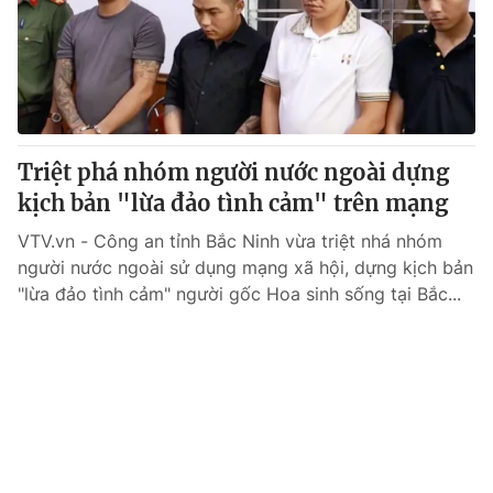
Tin tức
Kinh tế
Thế giới đó đây
Tài chính
Dữ liệu và đời sống
Câu chuyện quốc tế
Thị trường
Triệt phá nhóm người nước ngoài dựng
Truyền hình
Góc doanh nghiệp
kịch bản "lừa đảo tình cảm" trên mạng
Phim VTV
Giải trí
VTV.vn - Công an tỉnh Bắc Ninh vừa triệt nhá nhóm
Hậu trường
người nước ngoài sử dụng mạng xã hội, dựng kịch bản
Điện ảnh
"lừa đảo tình cảm" người gốc Hoa sinh sống tại Bắc...
Đời sống
Nhân vật
Âm nhạc
Du lịch
Khán giả
Giáo dục
Sao
Làm đẹp
Giải sao mai
Tuyển sinh
Công nghệ
Chất lượng cuộc sống
Học trực tuyến
Hitech Công nghệ tương lai