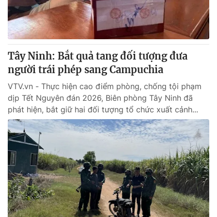
Giấy phép hoạt động báo in và báo điện tử số 483/GP-BTTTT
cấp ngày 29/12/2023
Tổng Biên tập:
Vũ Thanh Thủy
Phó Tổng Biên tập:
Nguyễn Thị Mỹ Hạnh, Phạm Quốc Thắng,
Tây Ninh: Bắt quả tang đối tượng đưa
Nguyễn Trọng Ninh
Tổng đài VTV:
người trái phép sang Campuchia
024.38 355 931 - 024.38 355 932
Ðiện thoại Thời báo VTV:
024.66 897 897
VTV.vn - Thực hiện cao điểm phòng, chống tội phạm
Email:
toasoan@vtv.vn
dịp Tết Nguyên đán 2026, Biên phòng Tây Ninh đã
Liên hệ quảng cáo:
024-7300.7108
phát hiện, bắt giữ hai đối tượng tổ chức xuất cảnh...