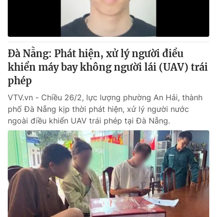
Thị trường 24h
Tấm lòng Việt
VTV4
Vươn mình bằng AI
Đà Nẵng: Phát hiện, xử lý người điều
VTV9
VTV8
khiển máy bay không người lái (UAV) trái
phép
Liên hệ tòa soạn
English
VTV.vn - Chiều 26/2, lực lượng phường An Hải, thành
phố Đà Nẵng kịp thời phát hiện, xử lý người nước
ngoài điều khiển UAV trái phép tại Đà Nẵng.
THỜI BÁO VTV
Theo dõi báo trên
Cơ quan chủ quản:
Đài Truyền hình Việt Nam
Cơ quan báo chí:
Thời báo VTV