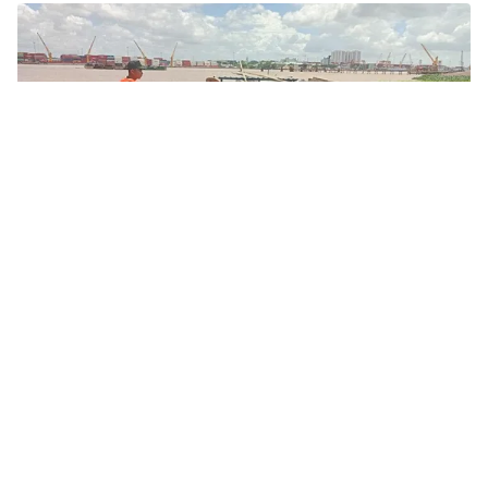
Tin mới
Video
Live
Emagazine
Trang chủ
Bắt giữ ghe hút cát trái phép trên sông
Đồng Nai
VTV.vn - Ngày 20/7/2023, Phòng Cảnh sát giao thông,
Công an tỉnh Bình Dương đã phát hiện, bắt giữ một
ghe hút cát trái phép có sức chứa lớn, đang hút cát...