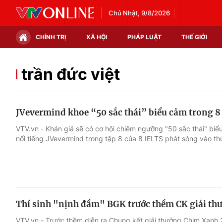
Chủ Nhật, 9/8/2026
CHÍNH TRỊ
XÃ HỘI
PHÁP LUẬT
THẾ GIỚI
Chính trị
Xã hội
trần đức việt
Thế giới
Kinh tế
JVevermind khoe “50 sắc thái” biểu cảm trong 8
Tin tức
Tài chính
VTV.vn - Khán giả sẽ có cơ hội chiêm ngưỡng "50 sắc thái" bi
nổi tiếng JVevermind trong tập 8 của 8 IELTS phát sóng vào th
Thế giới đó đây
Thị trường
Câu chuyện quốc tế
Góc doanh nghiệp
Dữ liệu và đời sống
Thí sinh "nịnh đầm" BGK trước thềm CK giải th
VTV.vn - Trước thềm diễn ra Chung kết giải thưởng Chim Xanh 2