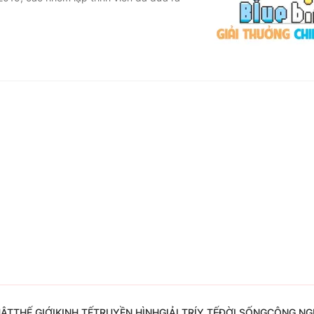
Góc ảnh
Giáo dục
Công nghệ
Tuyển sinh
Hitech Công ng
Học trực tuyến
Sản phẩm
g
Thị trường
Tư vấn
UẬT
THẾ GIỚI
KINH TẾ
TRUYỀN HÌNH
GIẢI TRÍ
Y TẾ
ĐỜI SỐNG
CÔNG NG