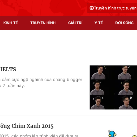
Truyền hình trực tuyến
KINH TẾ
TRUYỀN HÌNH
GIẢI TRÍ
Y TẾ
ĐỜI SỐNG
Pháp luật
Y tế
Truyền hình
Multimedia
 IELTS
Phim VTV
Video
ểu cảm cực ngộ nghĩnh của chàng blogger
ứ 7 tuần này.
Hậu trường
Shorts video
Nhân vật
Podcast
Khán giả
EMagazine
Giải sao mai
Photo
ưởng Chim Xanh 2015
Infographic
015, các nhóm lập trình viên đã đưa ra