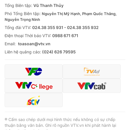
Giao lưu trực tuyến
Tổng Biên tập:
Vũ Thanh Thủy
Sản phẩm
Phó Tổng Biên tập:
Nguyễn Thị Mỹ Hạnh, Phạm Quốc Thắng,
Lịch phát sóng
Thị trường
Nguyễn Trọng Ninh
Tổng đài VTV:
024.38 355 931 - 024.38 355 932
Tư vấn
Ðiện thoại Thời báo VTV:
0988 671 671
Chuyên mục khác
Email:
toasoan@vtv.vn
Emagazine
Podcast
Liên hệ quảng cáo:
(024) 626 79595
Photo
Infographic
Video
Shorts video
VTV Money
VTV Thể thao
VTV Sức khoẻ
Bất động sản
® Cấm sao chép dưới mọi hình thức nếu không có sự chấp
thuận bằng văn bản. Ghi rõ nguồn VTV.vn khi phát hành lại