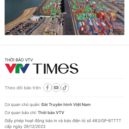
Tin tức
Kinh tế
Thế giới đó đây
Tài chính
Dữ liệu và đời sống
Câu chuyện quốc tế
Thị trường
Truyền hình
Góc doanh nghiệp
Phim VTV
THỜI BÁO VTV
Giải trí
Hậu trường
Điện ảnh
Đời sống
Nhân vật
Âm nhạc
Theo dõi báo trên
Du lịch
Khán giả
Giáo dục
Sao
Làm đẹp
Giải sao mai
Cơ quan chủ quản:
Đài Truyền hình Việt Nam
Tuyển sinh
Công nghệ
Cơ quan báo chí:
Thời báo VTV
Chất lượng cuộc sống
Học trực tuyến
Giấy phép hoạt động báo in và báo điện tử số 483/GP-BTTTT
Hitech Công nghệ tương lai
cấp ngày 29/12/2023