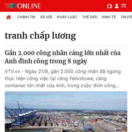
CHÍNH TRỊ
XÃ HỘI
PHÁP LUẬT
THẾ GIỚI
KINH TẾ
TRUYỀ
tranh chấp lương
Chuyên mục
Gần 2.000 công nhân cảng lớn nhất của
Chính trị
Anh đình công trong 8 ngày
VTV.vn - Ngày 21/8, gần 2.000 công nhân đã ngừng
Xã hội
thực hiện công việc tại cảng Felixstowe, cảng
container lớn nhất của Anh, trong cuộc đình công...
Pháp luật
Y tế
Thế giới