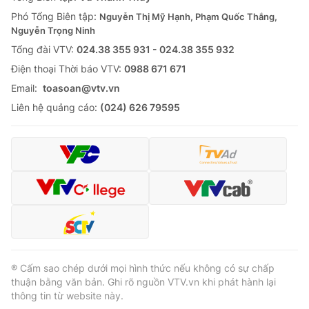
Thị trường 24h
Tấm lòng Việt
Phó Tổng Biên tập:
Nguyễn Thị Mỹ Hạnh, Phạm Quốc Thắng,
Nguyễn Trọng Ninh
VTV4
Vươn mình bằng AI
Tổng đài VTV:
024.38 355 931 - 024.38 355 932
Ðiện thoại Thời báo VTV:
0988 671 671
VTV9
VTV8
Email:
toasoan@vtv.vn
Liên hệ quảng cáo:
(024) 626 79595
Liên hệ tòa soạn
English
THỜI BÁO VTV
Theo dõi báo trên
® Cấm sao chép dưới mọi hình thức nếu không có sự chấp
thuận bằng văn bản. Ghi rõ nguồn VTV.vn khi phát hành lại
thông tin từ website này.
Cơ quan chủ quản:
Đài Truyền hình Việt Nam