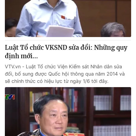
Tin tức
Kinh tế
Thế giới đó đây
Tài chính
Dữ liệu và đời sống
Câu chuyện quốc tế
Thị trường
Luật Tổ chức VKSND sửa đổi: Những quy
Truyền hình
Góc doanh nghiệp
định mới...
Phim VTV
Giải trí
VTV.vn - Luật Tổ chức Viện Kiểm sát Nhân dân sửa
Hậu trường
đổi, bổ sung được Quốc hội thông qua năm 2014 và
Điện ảnh
sẽ chính thức có hiệu lực từ ngày 1/6 tới đây.
Đời sống
Nhân vật
Âm nhạc
Du lịch
Khán giả
Giáo dục
Sao
Làm đẹp
Giải sao mai
Tuyển sinh
Công nghệ
Chất lượng cuộc sống
Học trực tuyến
Hitech Công nghệ tương lai