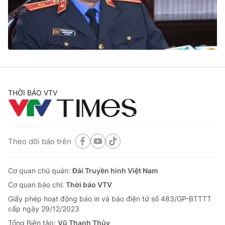
Giao lưu trực tuyến
Sản phẩm
Lịch phát sóng
Thị trường
Tư vấn
Chuyên mục khác
Emagazine
Podcast
THỜI BÁO VTV
Photo
Infographic
Theo dõi báo trên
Video
Shorts video
Cơ quan chủ quản:
Đài Truyền hình Việt Nam
VTV Money
VTV Thể thao
Cơ quan báo chí:
Thời báo VTV
Giấy phép hoạt động báo in và báo điện tử số 483/GP-BTTTT
VTV Sức khoẻ
Bất động sản
cấp ngày 29/12/2023
Tổng Biên tập:
Vũ Thanh Thủy