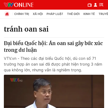
CHÍNH TRỊ
XÃ HỘI
PHÁP LUẬT
THẾ GIỚI
KINH TẾ
TRUYỀ
tránh oan sai
Chuyên mục
Đại biểu Quốc hội: Án oan sai gây bức xúc
Chính trị
trong dư luận
VTV.vn - Theo các đại biểu Quốc hội, dù con số 71
Xã hội
trường hợp án oan sai đã được phát hiện trong 3 năm
qua không lớn, nhưng vẫn là nghiêm trọng.
Pháp luật
Y tế
Thế giới