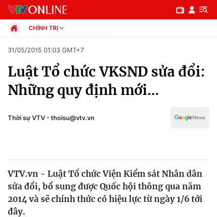
CHÍNH TRỊ
Chính trị
31/05/2015 01:03 GMT+7
Xã hội
Luật Tổ chức VKSND sửa đổi:
Pháp luật
Chuyên mục
Kinh tế
Những quy định mới...
Thể thao
Chính trị
Truyền hình
Văn hóa - Giải trí
Thời sự VTV - thoisu@vtv.vn
Xã hội
Y tế
Đời sống
Pháp luật
Công nghệ
Giáo dục
VTV.vn - Luật Tổ chức Viện Kiểm sát Nhân dân
Y tế
sửa đổi, bổ sung được Quốc hội thông qua năm
2014 và sẽ chính thức có hiệu lực từ ngày 1/6 tới
Thế giới
đây.