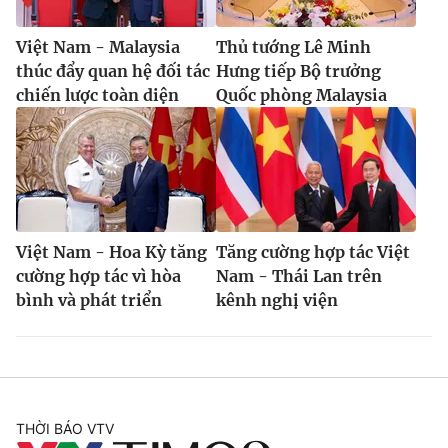
Việt Nam - Malaysia
Thủ tướng Lê Minh
thúc đẩy quan hệ đối tác
Hưng tiếp Bộ trưởng
chiến lược toàn diện
Quốc phòng Malaysia
® Cấm sao chép dưới mọi hình thức nếu không có sự chấp
thuận bằng văn bản. Ghi rõ nguồn VTV.vn khi phát hành lại
thông tin từ website này.
Việt Nam - Hoa Kỳ tăng
Tăng cường hợp tác Việt
cường hợp tác vì hòa
Nam - Thái Lan trên
bình và phát triển
kênh nghị viện
THỜI BÁO VTV