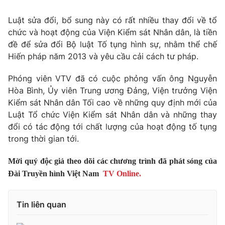
Tin tức
Luật sửa đổi, bổ sung này có rất nhiều thay đổi về tổ
Kinh tế
chức và hoạt động của Viện Kiểm sát Nhân dân, là tiền
Thế giới đó đây
Tài chính
đề để sửa đổi Bộ luật Tố tụng hình sự, nhằm thể chế
Dữ liệu và đời sống
Câu chuyện quốc tế
Hiến pháp năm 2013 và yêu cầu cải cách tư pháp.
Thị trường
Phóng viên VTV đã có cuộc phỏng vấn ông Nguyễn
Truyền hình
Góc doanh nghiệp
Hòa Bình, Ủy viên Trung ương Đảng, Viện trưởng Viện
Phim VTV
Kiểm sát Nhân dân Tối cao về những quy định mới của
Giải trí
Luật Tổ chức Viện Kiểm sát Nhân dân và những thay
Hậu trường
đổi có tác động tới chất lượng của hoạt động tố tụng
Điện ảnh
Đời sống
trong thời gian tới.
Nhân vật
Âm nhạc
Du lịch
Khán giả
Mời quý độc giả theo dõi các chương trình đã phát sóng của
Giáo dục
Sao
Đài Truyền hình Việt Nam
TV Online.
Làm đẹp
Giải sao mai
Tuyển sinh
Công nghệ
Chất lượng cuộc sống
Tin liên quan
Học trực tuyến
Hitech Công nghệ tương lai