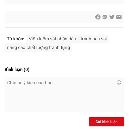
Thị trường 24h
Tấm lòng Việt
VTV4
Vươn mình bằng AI
VTV9
VTV8
Từ khóa:
Viện kiểm sát nhân dân
tránh oan sai
nâng cao chất lượng tranh tụng
Liên hệ tòa soạn
English
Bình luận
(
0
)
THỜI BÁO VTV
Theo dõi báo trên
Gửi bình luận
Cơ quan chủ quản:
Đài Truyền hình Việt Nam