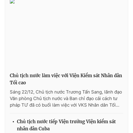
Giao lưu trực tuyến
Sản phẩm
Lịch phát sóng
Thị trường
Tư vấn
Chuyên mục khác
Emagazine
Podcast
Photo
Infographic
Chủ tịch nước làm việc với Viện Kiểm sát Nhân dân
Tối cao
Video
Shorts video
Sáng 22/12, Chủ tịch nước Trương Tấn Sang, lãnh đạo
Văn phòng Chủ tịch nước và Ban chỉ đạo cải cách tư
VTV Money
VTV Thể thao
pháp TƯ đã có buổi làm việc với VKS Nhân dân Tối...
VTV Sức khoẻ
Bất động sản
Chủ tịch nước tiếp Viện trưởng Viện kiểm sát
nhân dân Cuba