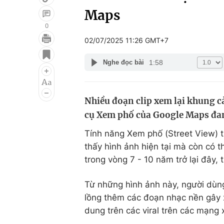
Maps
0
02/07/2025 11:26 GMT+7
Giải trí
Đời sống
1:58
Nghe đọc bài
Điện ảnh
Du lịch
Âm nhạc
Làm đẹp
Nhiều đoạn clip xem lại khung 
Sao
Chất lượng cuộc sốn
cụ Xem phố của Google Maps đang
Tính năng Xem phố (Street View) 
thấy hình ảnh hiện tại mà còn có 
trong vòng 7 - 10 năm trở lại đây, t
Từ những hình ảnh này, người dùng
lồng thêm các đoạn nhạc nền gây xú
dung trên các viral trên các mạng 