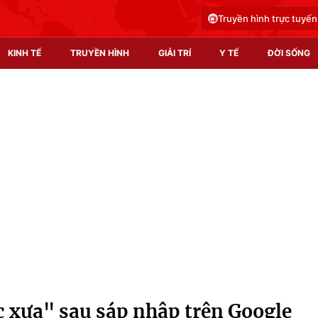
Truyền hình trực tuyến
KINH TẾ
TRUYỀN HÌNH
GIẢI TRÍ
Y TẾ
ĐỜI SỐNG
Pháp luật
Y tế
Truyền hình
Multimedia
Phim VTV
Video
Hậu trường
Shorts video
Nhân vật
Podcast
Khán giả
EMagazine
Giải sao mai
Photo
ức xưa" sau sáp nhập trên Google
Infographic