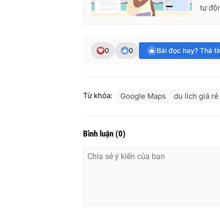
tự độ
0
0
Bài đọc hay? Thả t
Từ khóa:
Google Maps
du lich giá rẻ
Bình luận
(
0
)