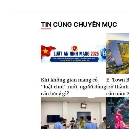
TIN CÙNG CHUYÊN MỤC
Khi không gian mạng có
E-Town B
"luật chơi" mới, người dùng
trở thành
cần lưu ý gì?
cầu năm 