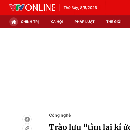
Thứ Bảy, 8/8/2026
CHÍNH TRỊ
XÃ HỘI
PHÁP LUẬT
THẾ GIỚI
Chính trị
Xã hội
Thế giới
Kinh tế
Tin tức
Tài chính
Thế giới đó đây
Thị trường
Câu chuyện quốc tế
Góc doanh nghiệp
Dữ liệu và đời sống
Công nghệ
Trào lưu "tìm lại kí 