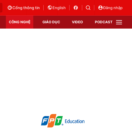
Cổng thông tin
English
Đăng nhập
CÔNG NGHỆ
GIÁO DỤC
VIDEO
PODCAST
VTV Money
VTV Thể thao
VTV Sức khoẻ
Bất động sản
Thị trường 24h
Tấm lòng Việt
Vươn mình bằng AI
VTV4
VTV8
VTV9
Lịch phát sóng
Giao lưu trực tuyến
Sự kiện