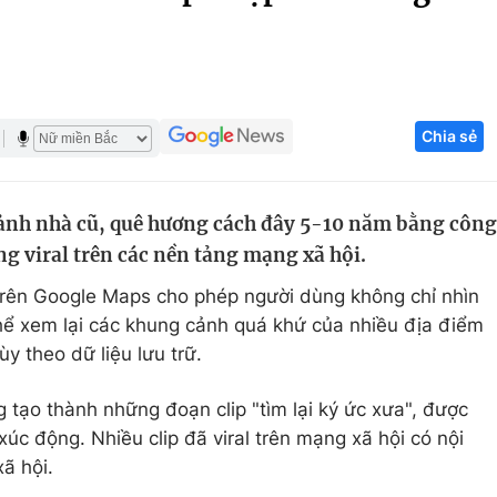
Góc ảnh
Giáo dục
Công nghệ
Chia sẻ
Tuyển sinh
Hitech Công ng
Học trực tuyến
Sản phẩm
cảnh nhà cũ, quê hương cách đây 5-10 năm bằng công
g
Thị trường
 viral trên các nền tảng mạng xã hội.
Tư vấn
trên Google Maps cho phép người dùng không chỉ nhìn
thể xem lại các khung cảnh quá khứ của nhiều địa điểm
ùy theo dữ liệu lưu trữ.
 tạo thành những đoạn clip "tìm lại ký ức xưa", được
c động. Nhiều clip đã viral trên mạng xã hội có nội
xã hội.