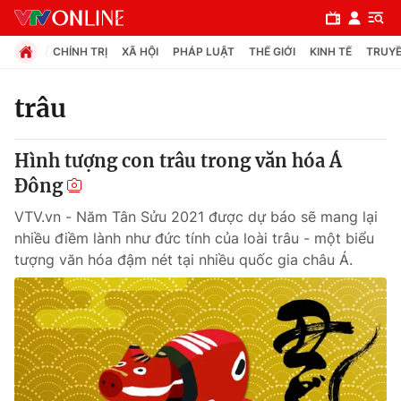
CHÍNH TRỊ
XÃ HỘI
PHÁP LUẬT
THẾ GIỚI
KINH TẾ
TRUYỀ
trâu
Chuyên mục
Hình tượng con trâu trong văn hóa Á
Chính trị
Đông
VTV.vn - Năm Tân Sửu 2021 được dự báo sẽ mang lại
Xã hội
nhiều điềm lành như đức tính của loài trâu - một biểu
tượng văn hóa đậm nét tại nhiều quốc gia châu Á.
Pháp luật
Y tế
Thế giới