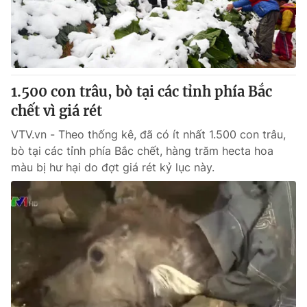
Giao lưu trực tuyến
Sản phẩm
Lịch phát sóng
Thị trường
Tư vấn
1.500 con trâu, bò tại các tỉnh phía Bắc
Chuyên mục khác
chết vì giá rét
Emagazine
Podcast
VTV.vn - Theo thống kê, đã có ít nhất 1.500 con trâu,
bò tại các tỉnh phía Bắc chết, hàng trăm hecta hoa
Photo
Infographic
màu bị hư hại do đợt giá rét kỷ lục này.
Video
Shorts video
VTV Money
VTV Thể thao
VTV Sức khoẻ
Bất động sản