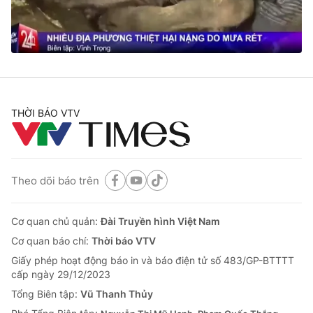
Thị trường 24h
Tấm lòng Việt
VTV4
Vươn mình bằng AI
VTV9
VTV8
THỜI BÁO VTV
Liên hệ tòa soạn
English
Theo dõi báo trên
THỜI BÁO VTV
Cơ quan chủ quản:
Đài Truyền hình Việt Nam
Cơ quan báo chí:
Thời báo VTV
Giấy phép hoạt động báo in và báo điện tử số 483/GP-BTTTT
Theo dõi báo trên
cấp ngày 29/12/2023
Tổng Biên tập:
Vũ Thanh Thủy
Cơ quan chủ quản:
Đài Truyền hình Việt Nam