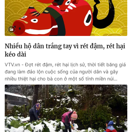
Tin tức
Kinh tế
Thế giới đó đây
Tài chính
Dữ liệu và đời sống
Câu chuyện quốc tế
Thị trường
Nhiều hộ dân trắng tay vì rét đậm, rét hại
Truyền hình
Góc doanh nghiệp
kéo dài
Phim VTV
Giải trí
VTV.vn - Đợt rét đậm, rét hại lịch sử, thời tiết băng giá
Hậu trường
đang làm đảo lộn cuộc sống của người dân và gây
Điện ảnh
nhiều thiệt hại cho bà con ở một số tỉnh miền núi...
Đời sống
Nhân vật
Âm nhạc
Du lịch
Khán giả
Giáo dục
Sao
Làm đẹp
Giải sao mai
Tuyển sinh
Công nghệ
Chất lượng cuộc sống
Học trực tuyến
Hitech Công nghệ tương lai