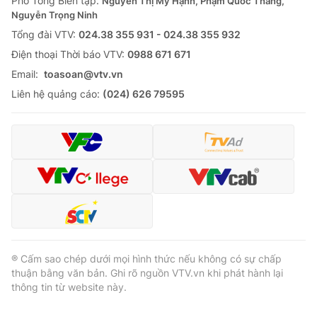
Phó Tổng Biên tập:
Nguyễn Thị Mỹ Hạnh, Phạm Quốc Thắng,
Nguyễn Trọng Ninh
Cơ quan báo chí:
Thời báo VTV
Tổng đài VTV:
024.38 355 931 - 024.38 355 932
Giấy phép hoạt động báo in và báo điện tử số 483/GP-BTTTT
cấp ngày 29/12/2023
Ðiện thoại Thời báo VTV:
0988 671 671
Tổng Biên tập:
Vũ Thanh Thủy
Email:
toasoan@vtv.vn
Phó Tổng Biên tập:
Nguyễn Thị Mỹ Hạnh, Phạm Quốc Thắng,
Liên hệ quảng cáo:
(024) 626 79595
Nguyễn Trọng Ninh
Tổng đài VTV:
024.38 355 931 - 024.38 355 932
Ðiện thoại Thời báo VTV:
024.66 897 897
Email:
toasoan@vtv.vn
Liên hệ quảng cáo:
024-7300.7108
® Cấm sao chép dưới mọi hình thức nếu không có sự chấp
thuận bằng văn bản. Ghi rõ nguồn VTV.vn khi phát hành lại
thông tin từ website này.