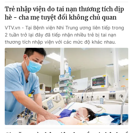
Thị trường 24h
Tấm lòng Việt
Trẻ nhập viện do tai nạn thương tích dịp
hè - cha mẹ tuyệt đối không chủ quan
VTV4
Vươn mình bằng AI
VTV.vn - Tại Bệnh viện Nhi Trung ương liên tiếp trong
2 tuần trở lại đây đã tiếp nhận nhiều trẻ bị tai nạn
VTV9
VTV8
thương tích nhập viện với các mức độ khác nhau.
Liên hệ tòa soạn
English
THỜI BÁO VTV
Theo dõi báo trên
Cơ quan chủ quản:
Đài Truyền hình Việt Nam
Cơ quan báo chí:
Thời báo VTV