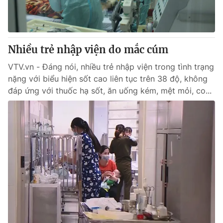
Nhiều trẻ nhập viện do mắc cúm
VTV.vn - Đáng nói, nhiều trẻ nhập viện trong tình trạng
nặng với biểu hiện sốt cao liên tục trên 38 độ, không
đáp ứng với thuốc hạ sốt, ăn uống kém, mệt mỏi, co...