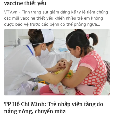
vaccine thiết yếu
VTV.vn - Tình trạng sụt giảm đáng kể tỷ lệ tiêm chủng
® Cấm sao chép dưới mọi hình thức nếu không có sự chấp
các mũi vaccine thiết yếu khiến nhiều trẻ em không
thuận bằng văn bản. Ghi rõ nguồn VTV.vn khi phát hành lại
được bảo vệ trước các bệnh có thể phòng ngừa...
thông tin từ website này.
TP Hồ Chí Minh: Trẻ nhập viện tăng do
nắng nóng, chuyển mùa