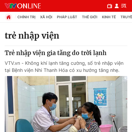
CHÍNH TRỊ
XÃ HỘI
PHÁP LUẬT
THẾ GIỚI
KINH TẾ
TRUYỀ
trẻ nhập viện
Chuyên mục
Trẻ nhập viện gia tăng do trời lạnh
Chính trị
VTV.vn - Không khí lạnh tăng cường, số trẻ nhập viện
tại Bệnh viện Nhi Thanh Hóa có xu hướng tăng nhẹ.
Xã hội
Pháp luật
Y tế
Thế giới