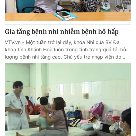
Tin tức
Kinh tế
Thế giới đó đây
Tài chính
Dữ liệu và đời sống
Gia tăng bệnh nhi nhiễm bệnh hô hấp
Câu chuyện quốc tế
Thị trường
VTV.vn - Một tuần trở lại đây, khoa Nhi của BV Đa
Truyền hình
Góc doanh nghiệp
khoa tỉnh Khánh Hoà luôn trong tình trạng quá tải bởi
lượng bệnh nhi tăng cao. Chủ yếu trẻ nhập viện do...
Phim VTV
Giải trí
Hậu trường
Điện ảnh
Đời sống
Nhân vật
Âm nhạc
Du lịch
Khán giả
Giáo dục
Sao
Làm đẹp
Giải sao mai
Tuyển sinh
Công nghệ
Chất lượng cuộc sống
Học trực tuyến
Hitech Công nghệ tương lai