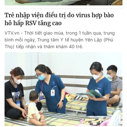
Giao lưu trực tuyến
Sản phẩm
Trẻ nhập viện điều trị do virus hợp bào
Lịch phát sóng
Thị trường
hô hấp RSV tăng cao
Tư vấn
VTV.vn - Thời tiết giao mùa, trong 1 tuần qua, trung
Chuyên mục khác
bình mỗi ngày, Trung tâm Y tế huyện Yên Lập (Phú
Thọ) tiếp nhận và thăm khám 40 trẻ.
Emagazine
Podcast
Photo
Infographic
Video
Shorts video
VTV Money
VTV Thể thao
VTV Sức khoẻ
Bất động sản