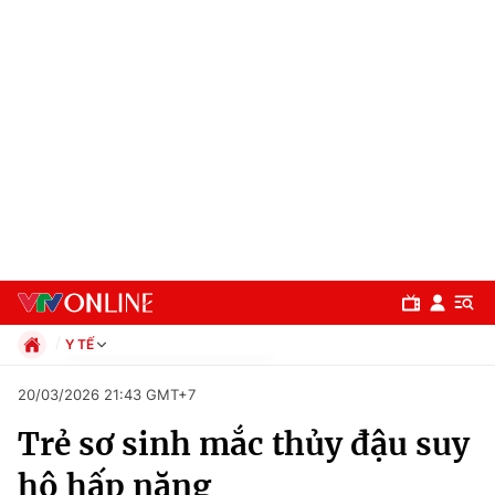
Y TẾ
Chính trị
20/03/2026 21:43 GMT+7
Xã hội
Trẻ sơ sinh mắc thủy đậu suy
Pháp luật
Chuyên mục
Kinh tế
hô hấp nặng
Thể thao