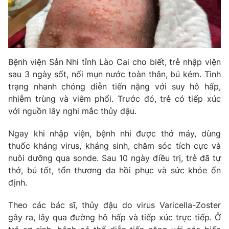
Phim VTV
Giải trí
Hậu trường
Điện ảnh
Đời sống
Nhân vật
Âm nhạc
Du lịch
Bệnh viện Sản Nhi tỉnh Lào Cai cho biết, trẻ nhập viện
Khán giả
Giáo dục
Sao
sau 3 ngày sốt, nổi mụn nước toàn thân, bú kém. Tình
Làm đẹp
Giải sao mai
trạng nhanh chóng diễn tiến nặng với suy hô hấp,
Tuyển sinh
nhiễm trùng và viêm phổi. Trước đó, trẻ có tiếp xúc
Công nghệ
Chất lượng cuộc sống
với nguồn lây nghi mắc thủy đậu.
Học trực tuyến
Hitech Công nghệ tương lai
Giao lưu trực tuyến
Ngay khi nhập viện, bệnh nhi được thở máy, dùng
Sản phẩm
thuốc kháng virus, kháng sinh, chăm sóc tích cực và
nuôi dưỡng qua sonde. Sau 10 ngày điều trị, trẻ đã tự
Lịch phát sóng
Thị trường
thở, bú tốt, tổn thương da hồi phục và sức khỏe ổn
Tư vấn
định.
Chuyên mục khác
Theo các bác sĩ, thủy đậu do virus Varicella-Zoster
Emagazine
Podcast
gây ra, lây qua đường hô hấp và tiếp xúc trực tiếp. Ở