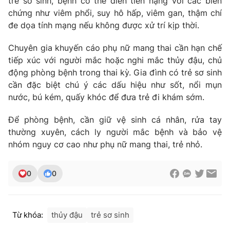
trẻ sơ sinh, bệnh có thể diễn tiến nặng với các biến
chứng như viêm phổi, suy hô hấp, viêm gan, thậm chí
Photo
Infographic
đe dọa tính mạng nếu không được xử trí kịp thời.
Video
Shorts video
Chuyên gia khuyến cáo phụ nữ mang thai cần hạn chế
tiếp xúc với người mắc hoặc nghi mắc thủy đậu, chủ
động phòng bệnh trong thai kỳ. Gia đình có trẻ sơ sinh
VTV Money
VTV Thể thao
cần đặc biệt chú ý các dấu hiệu như sốt, nổi mụn
nước, bú kém, quấy khóc để đưa trẻ đi khám sớm.
VTV Sức khoẻ
Bất động sản
Để phòng bệnh, cần giữ vệ sinh cá nhân, rửa tay
thường xuyên, cách ly người mắc bệnh và bảo vệ
Thị trường 24h
Tấm lòng Việt
nhóm nguy cơ cao như phụ nữ mang thai, trẻ nhỏ.
VTV4
Vươn mình bằng AI
0
0
VTV9
VTV8
Từ khóa:
thủy đậu
trẻ sơ sinh
Liên hệ tòa soạn
English