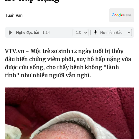
Chính trị
Truyền hình
Văn hóa - Giải trí
Tuấn Văn
Xã hội
Y tế
Đời sống
Nghe đọc bài
1:14
Pháp luật
Công nghệ
Giáo dục
VTV.vn - Một trẻ sơ sinh 12 ngày tuổi bị thủy
Y tế
đậu biến chứng viêm phổi, suy hô hấp nặng vừa
được cứu sống, cho thấy bệnh không "lành
Thế giới
tính" như nhiều người vẫn nghĩ.
Tin tức
Kinh tế
Thế giới đó đây
Tài chính
Dữ liệu và đời sống
Câu chuyện quốc tế
Thị trường
Truyền hình
Góc doanh nghiệp