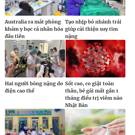
Ðiện thoại Thời báo VTV:
024.66 897 897
Email:
toasoan@vtv.vn
Liên hệ quảng cáo:
024-7300.7108
Australia ra mắt phòng
Tạo nhịp bó nhánh trái
khám y học cá nhân hóa
giúp cải thiện suy tim
đầu tiên
nặng
Hai người bỏng nặng do
Sốt cao, co giật toàn
điện cao thế
thân, bé gái mất gần 1
tháng điều trị viêm não
Nhật Bản
® Cấm sao chép dưới mọi hình thức nếu không có sự chấp
thuận bằng văn bản. Ghi rõ nguồn VTV.vn khi phát hành lại
thông tin từ website này.