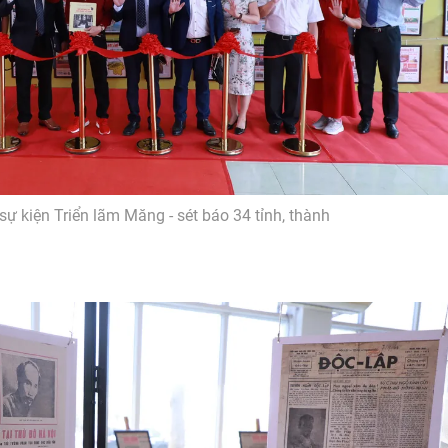
sự kiện Triển lãm Măng - sét báo 34 tỉnh, thành