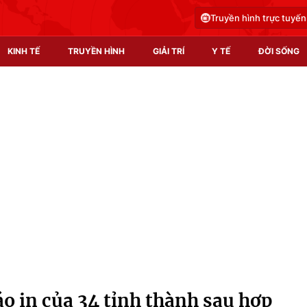
Truyền hình trực tuyến
KINH TẾ
TRUYỀN HÌNH
GIẢI TRÍ
Y TẾ
ĐỜI SỐNG
Pháp luật
Y tế
Truyền hình
Multimedia
Phim VTV
Video
Hậu trường
Shorts video
Nhân vật
Podcast
Khán giả
EMagazine
Giải sao mai
Photo
o in của 34 tỉnh thành sau hợp
Infographic