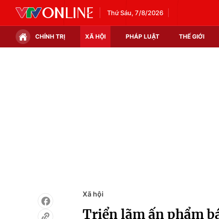
Thứ Sáu, 7/8/2026
CHÍNH TRỊ
XÃ HỘI
PHÁP LUẬT
THẾ GIỚI
Chính trị
Xã hội
Thế giới
Kinh tế
Tin tức
Tài chính
Thế giới đó đây
Thị trường
Câu chuyện quốc tế
Góc doanh nghiệp
Dữ liệu và đời sống
Xã hội
Triển lãm ấn phẩm bá