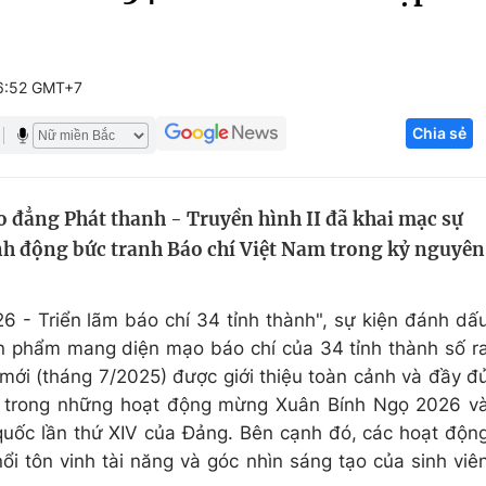
Góc ảnh
6:52 GMT+7
Giáo dục
Công nghệ
Chia sẻ
Tuyển sinh
Hitech Công ng
Học trực tuyến
Sản phẩm
o đẳng Phát thanh - Truyền hình II đã khai mạc sự
g
Thị trường
sinh động bức tranh Báo chí Việt Nam trong kỷ nguyên
Tư vấn
6 - Triển lãm báo chí 34 tỉnh thành", sự kiện đánh dấ
n phẩm mang diện mạo báo chí của 34 tỉnh thành số r
 mới (tháng 7/2025) được giới thiệu toàn cảnh và đầy đ
t trong những hoạt động mừng Xuân Bính Ngọ 2026 v
quốc lần thứ XIV của Đảng. Bên cạnh đó, các hoạt độn
nổi tôn vinh tài năng và góc nhìn sáng tạo của sinh viê