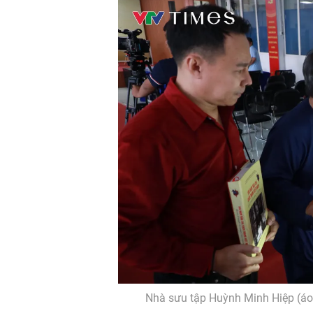
Nhà sưu tập Huỳnh Minh Hiệp (áo b