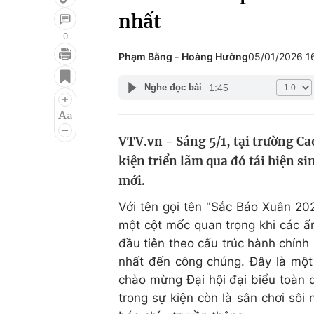
nhất
0
Phạm Bằng - Hoàng Hường
05/01/2026 1
Giải trí
Đời sống
1:45
Nghe đọc bài
Điện ảnh
Du lịch
Âm nhạc
Làm đẹp
VTV.vn - Sáng 5/1, tại trường Ca
Sao
Chất lượng cuộc sốn
kiện triển lãm qua đó tái hiện 
mới.
Với tên gọi tên "Sắc Báo Xuân 202
một cột mốc quan trọng khi các ấ
đầu tiên theo cấu trúc hành chính
nhất đến công chúng. Đây là mộ
chào mừng Đại hội đại biểu toàn 
trong sự kiện còn là sân chơi sôi 