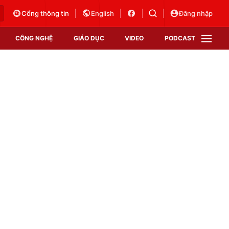
Cổng thông tin
English
Đăng nhập
CÔNG NGHỆ
GIÁO DỤC
VIDEO
PODCAST
VTV Money
VTV Thể thao
VTV Sức khoẻ
Bất động sản
Thị trường 24h
Tấm lòng Việt
Vươn mình bằng AI
VTV4
VTV8
VTV9
Lịch phát sóng
Giao lưu trực tuyến
Sự kiện