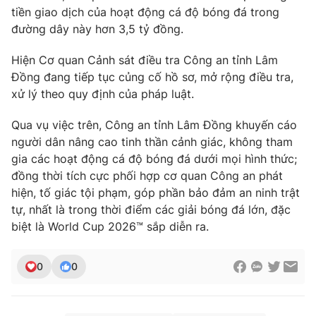
Ðiện thoại Thời báo VTV:
024.66 897 897
tiền giao dịch của hoạt động cá độ bóng đá trong
Email:
toasoan@vtv.vn
đường dây này hơn 3,5 tỷ đồng.
Liên hệ quảng cáo:
024-7300.7108
Hiện Cơ quan Cảnh sát điều tra Công an tỉnh Lâm
Đồng đang tiếp tục củng cố hồ sơ, mở rộng điều tra,
xử lý theo quy định của pháp luật.
Qua vụ việc trên, Công an tỉnh Lâm Đồng khuyến cáo
người dân nâng cao tinh thần cảnh giác, không tham
gia các hoạt động cá độ bóng đá dưới mọi hình thức;
đồng thời tích cực phối hợp cơ quan Công an phát
hiện, tố giác tội phạm, góp phần bảo đảm an ninh trật
tự, nhất là trong thời điểm các giải bóng đá lớn, đặc
biệt là World Cup 2026™ sắp diễn ra.
® Cấm sao chép dưới mọi hình thức nếu không có sự chấp
thuận bằng văn bản. Ghi rõ nguồn VTV.vn khi phát hành lại
0
0
thông tin từ website này.