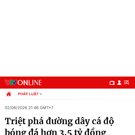
PHÁP LUẬT
Chính trị
02/06/2026 21:46 GMT+7
Xã hội
Triệt phá đường dây cá độ
Pháp luật
Chuyên mục
Kinh tế
bóng đá hơn 3,5 tỷ đồng
Thể thao