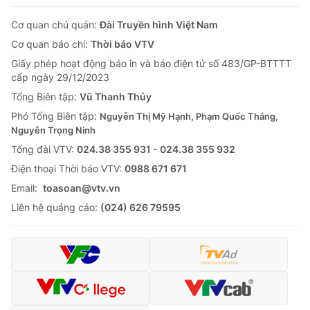
Cơ quan chủ quản:
Đài Truyền hình Việt Nam
Cơ quan báo chí:
Thời báo VTV
Giấy phép hoạt động báo in và báo điện tử số 483/GP-BTTTT
cấp ngày 29/12/2023
Tổng Biên tập:
Vũ Thanh Thủy
Phó Tổng Biên tập:
Nguyễn Thị Mỹ Hạnh, Phạm Quốc Thắng,
Nguyễn Trọng Ninh
Tổng đài VTV:
024.38 355 931 - 024.38 355 932
Ðiện thoại Thời báo VTV:
0988 671 671
Email:
toasoan@vtv.vn
Liên hệ quảng cáo:
(024) 626 79595