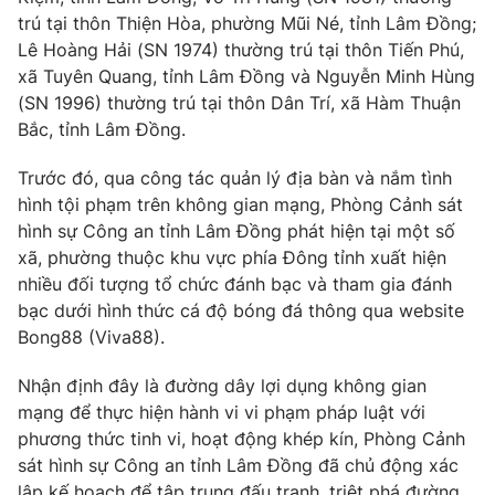
trú tại thôn Thiện Hòa, phường Mũi Né, tỉnh Lâm Đồng;
Photo
Infographic
Lê Hoàng Hải (SN 1974) thường trú tại thôn Tiến Phú,
xã Tuyên Quang, tỉnh Lâm Đồng và Nguyễn Minh Hùng
Video
Shorts video
(SN 1996) thường trú tại thôn Dân Trí, xã Hàm Thuận
Bắc, tỉnh Lâm Đồng.
VTV Money
VTV Thể thao
Trước đó, qua công tác quản lý địa bàn và nắm tình
hình tội phạm trên không gian mạng, Phòng Cảnh sát
VTV Sức khoẻ
Bất động sản
hình sự Công an tỉnh Lâm Đồng phát hiện tại một số
xã, phường thuộc khu vực phía Đông tỉnh xuất hiện
nhiều đối tượng tổ chức đánh bạc và tham gia đánh
Thị trường 24h
Tấm lòng Việt
bạc dưới hình thức cá độ bóng đá thông qua website
Bong88 (Viva88).
VTV4
Vươn mình bằng AI
Nhận định đây là đường dây lợi dụng không gian
mạng để thực hiện hành vi vi phạm pháp luật với
VTV9
VTV8
phương thức tinh vi, hoạt động khép kín, Phòng Cảnh
sát hình sự Công an tỉnh Lâm Đồng đã chủ động xác
Liên hệ tòa soạn
English
lập kế hoạch để tập trung đấu tranh, triệt phá đường