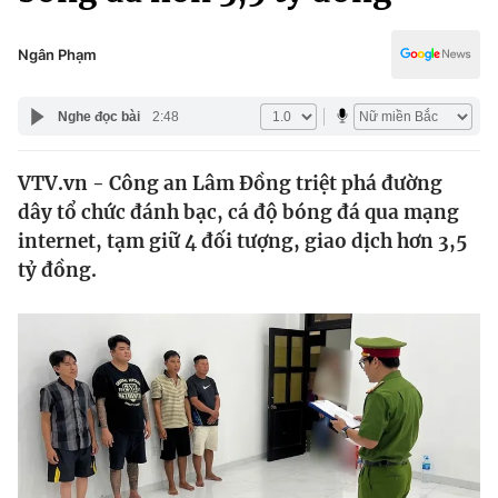
Chính trị
Truyền hình
Văn hóa - Giải trí
Ngân Phạm
Xã hội
Y tế
Đời sống
Nghe đọc bài
2:48
Pháp luật
Công nghệ
Giáo dục
VTV.vn - Công an Lâm Đồng triệt phá đường
Y tế
dây tổ chức đánh bạc, cá độ bóng đá qua mạng
internet, tạm giữ 4 đối tượng, giao dịch hơn 3,5
Thế giới
tỷ đồng.
Tin tức
Kinh tế
Thế giới đó đây
Tài chính
Dữ liệu và đời sống
Câu chuyện quốc tế
Thị trường
Truyền hình
Góc doanh nghiệp