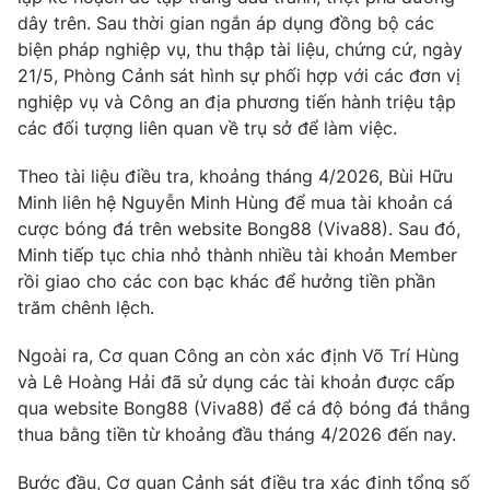
dây trên. Sau thời gian ngắn áp dụng đồng bộ các
biện pháp nghiệp vụ, thu thập tài liệu, chứng cứ, ngày
21/5, Phòng Cảnh sát hình sự phối hợp với các đơn vị
nghiệp vụ và Công an địa phương tiến hành triệu tập
THỜI BÁO VTV
các đối tượng liên quan về trụ sở để làm việc.
Theo tài liệu điều tra, khoảng tháng 4/2026, Bùi Hữu
Minh liên hệ Nguyễn Minh Hùng để mua tài khoản cá
Theo dõi báo trên
cược bóng đá trên website Bong88 (Viva88). Sau đó,
Minh tiếp tục chia nhỏ thành nhiều tài khoản Member
Cơ quan chủ quản:
Đài Truyền hình Việt Nam
rồi giao cho các con bạc khác để hưởng tiền phần
Cơ quan báo chí:
Thời báo VTV
trăm chênh lệch.
Giấy phép hoạt động báo in và báo điện tử số 483/GP-BTTTT
Ngoài ra, Cơ quan Công an còn xác định Võ Trí Hùng
cấp ngày 29/12/2023
và Lê Hoàng Hải đã sử dụng các tài khoản được cấp
Tổng Biên tập:
Vũ Thanh Thủy
qua website Bong88 (Viva88) để cá độ bóng đá thắng
Phó Tổng Biên tập:
Nguyễn Thị Mỹ Hạnh, Phạm Quốc Thắng,
thua bằng tiền từ khoảng đầu tháng 4/2026 đến nay.
Nguyễn Trọng Ninh
Tổng đài VTV:
024.38 355 931 - 024.38 355 932
Bước đầu, Cơ quan Cảnh sát điều tra xác định tổng số