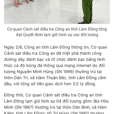
Phim VTV
Giải trí
Hậu trường
Điện ảnh
Đời sống
Nhân vật
Âm nhạc
Cơ quan Cảnh sát điều tra Công an tỉnh Lâm Đồng tống
Du lịch
Khán giả
đạt Quyết định tạm giữ hình sự các đối tượng
Giáo dục
Sao
Làm đẹp
Giải sao mai
Tuyển sinh
Ngày 2/6, Công an tỉnh Lâm Đồng thông tin, Cơ quan
Công nghệ
Chất lượng cuộc sống
Cảnh sát điều tra Công an đã triệt phá thành công
Học trực tuyến
đường dây đánh bạc và tổ chức đánh bạc bằng hình
Hitech Công nghệ tương lai
Giao lưu trực tuyến
thức cá độ bóng đá thông qua mạng internet do đối
Sản phẩm
tượng Nguyễn Minh Hùng (SN 1996) thường trú tại
thôn Dân Trí, xã Hàm Thuận Bắc, tỉnh Lâm Đồng cầm
Lịch phát sóng
Thị trường
đầu, với tổng số tiền giao dịch hơn 3,5 tỷ đồng.
Tư vấn
Đồng thời, Cơ quan Cảnh sát điều tra Công an tỉnh
Chuyên mục khác
Lâm Đồng tạm giữ hình sự 04 đối tượng gồm: Bùi Hữu
Minh (SN 1987) thường trú tại thôn Dân Bình, xã Hàm
Emagazine
Podcast
Kiệm, tỉnh Lâm Đồng; Võ Trí Hùng (SN 1981) thường