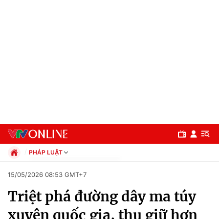
PHÁP LUẬT
Chính trị
15/05/2026 08:53 GMT+7
Xã hội
Triệt phá đường dây ma túy
Pháp luật
Chuyên mục
Kinh tế
xuyên quốc gia, thu giữ hơn
Thể thao