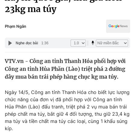
Chính trị
23kg ma túy
Truyền hình
Văn hóa - Giải trí
Xã hội
Y tế
Phạm Ngân
Đời sống
Pháp luật
Công nghệ
Nghe đọc bài
1:36
Giáo dục
Y tế
VTV.vn - Công an tỉnh Thanh Hóa phối hợp với
Công an tỉnh Hủa Phăn (Lào) triệt phá 2 đường
Thế giới
dây mua bán trái phép hàng chục kg ma túy.
Tin tức
Kinh tế
Ngày 14/5, Công an tỉnh Thanh Hóa cho biết lực lượng
Thế giới đó đây
chức năng của đơn vị đã phối hợp với Công an tỉnh
Tài chính
Dữ liệu và đời sống
Hủa Phăn (Lào) đấu tranh, triệt phá 2 vụ mua bán trái
Câu chuyện quốc tế
Thị trường
phép chất ma túy, bắt giữ 4 đối tượng, thu giữ 23,4 kg
ma túy và tiền chất ma túy các loại, cùng 1 khẩu súng
Truyền hình
Góc doanh nghiệp
kíp.