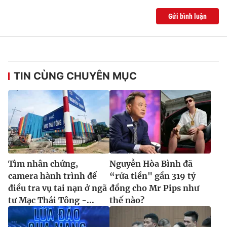
Ðiện thoại Thời báo VTV:
024.66 897 897
Gửi bình luận
Email:
toasoan@vtv.vn
Liên hệ quảng cáo:
024-7300.7108
TIN CÙNG CHUYÊN MỤC
Tìm nhân chứng,
Nguyễn Hòa Bình đã
camera hành trình để
“rửa tiền" gần 319 tỷ
® Cấm sao chép dưới mọi hình thức nếu không có sự chấp
thuận bằng văn bản. Ghi rõ nguồn VTV.vn khi phát hành lại
điều tra vụ tai nạn ở ngã
đồng cho Mr Pips như
thông tin từ website này.
tư Mạc Thái Tông -...
thế nào?