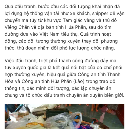
Phim VTV
Giải trí
Qua đấu tranh, bước đầu các đối tượng khai nhận đã
Hậu trường
lợi dụng hệ thống vận tải như xe khách, shipper để vận
Điện ảnh
chuyển ma túy từ khu vực Tam giác vàng và thủ đô
Đời sống
Nhân vật
Viêng Chăn về địa bàn tỉnh Hủa Phăn, sau đó tìm
Âm nhạc
đường đưa vào Việt Nam tiêu thụ. Quá trình hoạt
Du lịch
Khán giả
Giáo dục
động, các đối tượng thường xuyên thay đổi phương
Sao
Làm đẹp
Giải sao mai
thức, thủ đoạn nhằm đối phó lực lượng chức năng.
Tuyển sinh
Công nghệ
Chất lượng cuộc sống
Việc đấu tranh, triệt phá thành công đường dây ma
Học trực tuyến
túy xuyên quốc gia là kết quả nổi bật của cơ chế phối
Hitech Công nghệ tương lai
Giao lưu trực tuyến
hợp thường xuyên, hiệu quả giữa Công an tỉnh Thanh
Sản phẩm
Hóa và Công an tỉnh Hủa Phăn (Lào) trong trao đổi
thông tin, xác minh đối tượng, xác lập chuyên án
Lịch phát sóng
Thị trường
chung và tổ chức đấu tranh chuyên án xuyên biên giới.
Tư vấn
Chuyên mục khác
Emagazine
Podcast