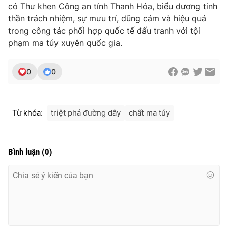
có Thư khen Công an tỉnh Thanh Hóa, biểu dương tinh
thần trách nhiệm, sự mưu trí, dũng cảm và hiệu quả
trong công tác phối hợp quốc tế đấu tranh với tội
phạm ma túy xuyên quốc gia.
THỜI BÁO VTV
0
0
Theo dõi báo trên
Từ khóa:
triệt phá đường dây
chất ma túy
Cơ quan chủ quản:
Đài Truyền hình Việt Nam
Cơ quan báo chí:
Thời báo VTV
Bình luận
(
0
)
Giấy phép hoạt động báo in và báo điện tử số 483/GP-BTTTT
cấp ngày 29/12/2023
Tổng Biên tập:
Vũ Thanh Thủy
Phó Tổng Biên tập:
Nguyễn Thị Mỹ Hạnh, Phạm Quốc Thắng,
Nguyễn Trọng Ninh
Tổng đài VTV:
024.38 355 931 - 024.38 355 932