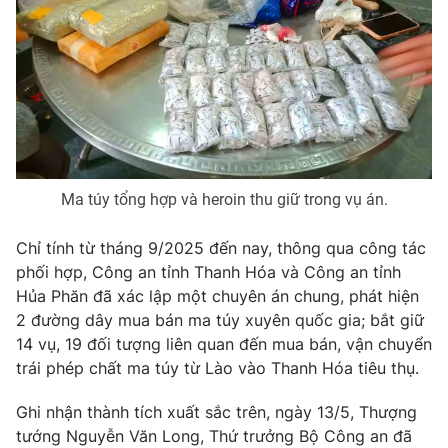
Photo
Infographic
Video
Shorts video
VTV Money
VTV Thể thao
Ma túy tổng hợp và heroin thu giữ trong vụ án.
VTV Sức khoẻ
Bất động sản
Chỉ tính từ tháng 9/2025 đến nay, thông qua công tác
Thị trường 24h
Tấm lòng Việt
phối hợp, Công an tỉnh Thanh Hóa và Công an tỉnh
Hủa Phăn đã xác lập một chuyên án chung, phát hiện
2 đường dây mua bán ma túy xuyên quốc gia; bắt giữ
VTV4
Vươn mình bằng AI
14 vụ, 19 đối tượng liên quan đến mua bán, vận chuyển
trái phép chất ma túy từ Lào vào Thanh Hóa tiêu thụ.
VTV9
VTV8
Ghi nhận thành tích xuất sắc trên, ngày 13/5, Thượng
tướng Nguyễn Văn Long, Thứ trưởng Bộ Công an đã
Liên hệ tòa soạn
English