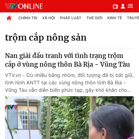
CHÍNH TRỊ
XÃ HỘI
PHÁP LUẬT
THẾ GIỚI
KINH TẾ
TRUYỀ
trộm cắp nông sản
Chuyên mục
Nan giải đấu tranh với tình trạng trộm
Chính trị
cắp ở vùng nông thôn Bà Rịa - Vũng Tàu
VTV.vn - Dù nhiều băng nhóm, đối tượng đã bị bắt giữ,
Xã hội
tình hình ANTT tại các vùng nông thôn tỉnh Bà Rịa -
Vũng Tàu vẫn diễn biến phức tạp, gây khó khăn cho...
Pháp luật
Y tế
Thế giới