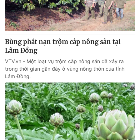
Giao lưu trực tuyến
Sản phẩm
Lịch phát sóng
Thị trường
Tư vấn
Bùng phát nạn trộm cắp nông sản tại
Chuyên mục khác
Lâm Đồng
Emagazine
Podcast
VTV.vn - Một loạt vụ trộm cắp nông sản đã xảy ra
trong thời gian gần đây ở vùng nông thôn của tỉnh
Photo
Infographic
Lâm Đồng.
Video
Shorts video
VTV Money
VTV Thể thao
VTV Sức khoẻ
Bất động sản