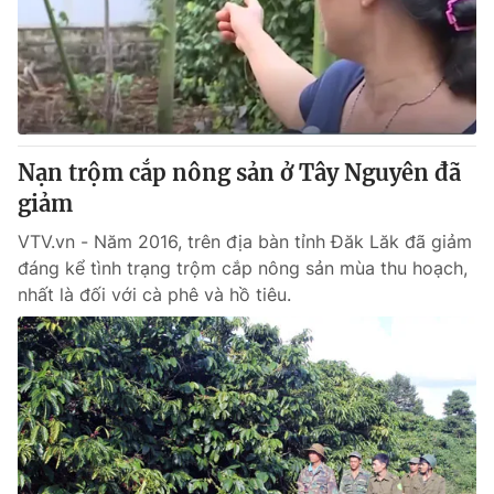
Tin tức
Kinh tế
Thế giới đó đây
Tài chính
Dữ liệu và đời sống
Câu chuyện quốc tế
Thị trường
Nạn trộm cắp nông sản ở Tây Nguyên đã
Truyền hình
Góc doanh nghiệp
giảm
Phim VTV
Giải trí
VTV.vn - Năm 2016, trên địa bàn tỉnh Đăk Lăk đã giảm
Hậu trường
đáng kể tình trạng trộm cắp nông sản mùa thu hoạch,
Điện ảnh
nhất là đối với cà phê và hồ tiêu.
Đời sống
Nhân vật
Âm nhạc
Du lịch
Khán giả
Giáo dục
Sao
Làm đẹp
Giải sao mai
Tuyển sinh
Công nghệ
Chất lượng cuộc sống
Học trực tuyến
Hitech Công nghệ tương lai