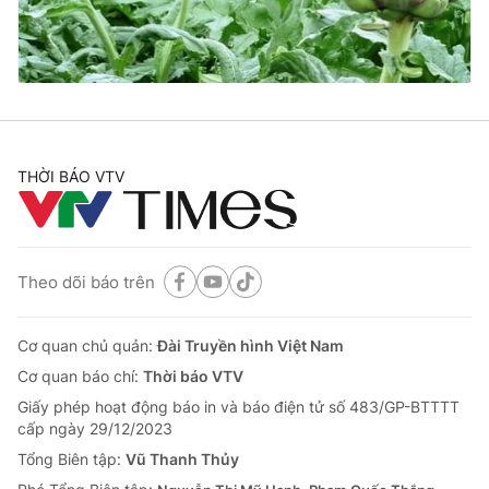
Thị trường 24h
Tấm lòng Việt
VTV4
Vươn mình bằng AI
VTV9
VTV8
THỜI BÁO VTV
Liên hệ tòa soạn
English
Theo dõi báo trên
THỜI BÁO VTV
Cơ quan chủ quản:
Đài Truyền hình Việt Nam
Cơ quan báo chí:
Thời báo VTV
Giấy phép hoạt động báo in và báo điện tử số 483/GP-BTTTT
Theo dõi báo trên
cấp ngày 29/12/2023
Tổng Biên tập:
Vũ Thanh Thủy
Cơ quan chủ quản:
Đài Truyền hình Việt Nam