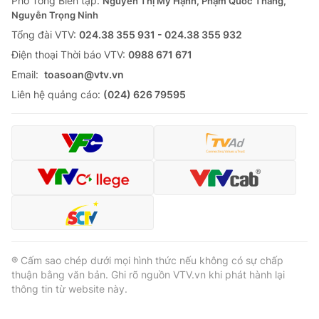
Phó Tổng Biên tập:
Nguyễn Thị Mỹ Hạnh, Phạm Quốc Thắng,
Nguyễn Trọng Ninh
Cơ quan báo chí:
Thời báo VTV
Tổng đài VTV:
024.38 355 931 - 024.38 355 932
Giấy phép hoạt động báo in và báo điện tử số 483/GP-BTTTT
cấp ngày 29/12/2023
Ðiện thoại Thời báo VTV:
0988 671 671
Tổng Biên tập:
Vũ Thanh Thủy
Email:
toasoan@vtv.vn
Phó Tổng Biên tập:
Nguyễn Thị Mỹ Hạnh, Phạm Quốc Thắng,
Liên hệ quảng cáo:
(024) 626 79595
Nguyễn Trọng Ninh
Tổng đài VTV:
024.38 355 931 - 024.38 355 932
Ðiện thoại Thời báo VTV:
024.66 897 897
Email:
toasoan@vtv.vn
Liên hệ quảng cáo:
024-7300.7108
® Cấm sao chép dưới mọi hình thức nếu không có sự chấp
thuận bằng văn bản. Ghi rõ nguồn VTV.vn khi phát hành lại
thông tin từ website này.