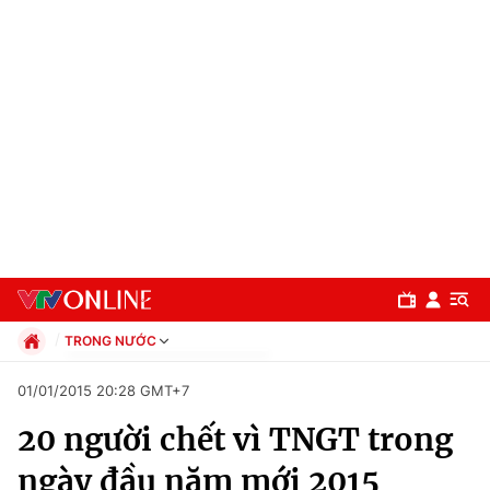
TRONG NƯỚC
Chính trị
01/01/2015 20:28 GMT+7
Xã hội
20 người chết vì TNGT trong
Pháp luật
Chuyên mục
Kinh tế
ngày đầu năm mới 2015
Thể thao