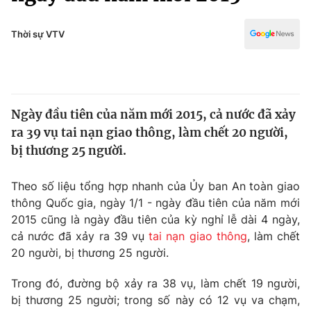
Chính trị
Truyền hình
Văn hóa - Giải trí
Thời sự VTV
Xã hội
Y tế
Đời sống
Pháp luật
Công nghệ
Giáo dục
Ngày đầu tiên của năm mới 2015, cả nước đã xảy
Y tế
ra 39 vụ tai nạn giao thông, làm chết 20 người,
bị thương 25 người.
Thế giới
Theo số liệu tổng hợp nhanh của Ủy ban An toàn giao
Tin tức
thông Quốc gia, ngày 1/1 - ngày đầu tiên của năm mới
Kinh tế
2015 cũng là ngày đầu tiên của kỳ nghỉ lễ dài 4 ngày,
Thế giới đó đây
Tài chính
cả nước đã xảy ra 39 vụ
tai nạn giao thông
, làm chết
Dữ liệu và đời sống
Câu chuyện quốc tế
20 người, bị thương 25 người.
Thị trường
Trong đó, đường bộ xảy ra 38 vụ, làm chết 19 người,
Truyền hình
Góc doanh nghiệp
bị thương 25 người; trong số này có 12 vụ va chạm,