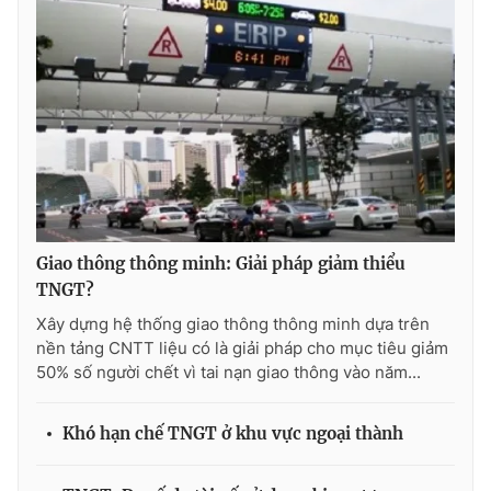
Photo
Infographic
Video
Shorts video
VTV Money
VTV Thể thao
VTV Sức khoẻ
Bất động sản
Giao thông thông minh: Giải pháp giảm thiểu
Thị trường 24h
Tấm lòng Việt
TNGT?
Xây dựng hệ thống giao thông thông minh dựa trên
nền tảng CNTT liệu có là giải pháp cho mục tiêu giảm
VTV4
Vươn mình bằng AI
50% số người chết vì tai nạn giao thông vào năm...
VTV9
VTV8
Khó hạn chế TNGT ở khu vực ngoại thành
Liên hệ tòa soạn
English