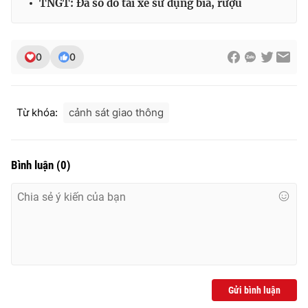
TNGT: Đa số do tài xế sử dụng bia, rượu
0
0
THỜI BÁO VTV
Từ khóa:
cảnh sát giao thông
Theo dõi báo trên
Bình luận
(
0
)
Cơ quan chủ quản:
Đài Truyền hình Việt Nam
Cơ quan báo chí:
Thời báo VTV
Giấy phép hoạt động báo in và báo điện tử số 483/GP-BTTTT
cấp ngày 29/12/2023
Tổng Biên tập:
Vũ Thanh Thủy
Phó Tổng Biên tập:
Nguyễn Thị Mỹ Hạnh, Phạm Quốc Thắng,
Nguyễn Trọng Ninh
Gửi bình luận
Tổng đài VTV:
024.38 355 931 - 024.38 355 932