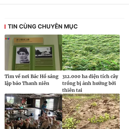
Ðiện thoại Thời báo VTV:
024.66 897 897
Email:
toasoan@vtv.vn
Liên hệ quảng cáo:
024-7300.7108
TIN CÙNG CHUYÊN MỤC
Tìm về nơi Bác Hồ sáng
312.000 ha diện tích cây
lập báo Thanh niên
trồng bị ảnh hưởng bởi
thiên tai
® Cấm sao chép dưới mọi hình thức nếu không có sự chấp
thuận bằng văn bản. Ghi rõ nguồn VTV.vn khi phát hành lại
thông tin từ website này.