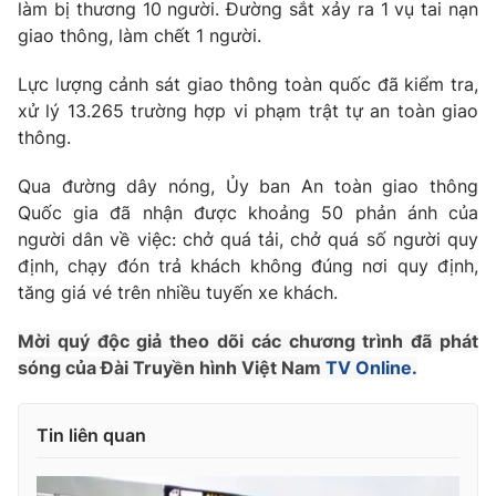
Phim VTV
làm bị thương 10 người. Đường sắt xảy ra 1 vụ tai nạn
Giải trí
giao thông, làm chết 1 người.
Hậu trường
Điện ảnh
Lực lượng cảnh sát giao thông toàn quốc đã kiểm tra,
Đời sống
Nhân vật
xử lý 13.265 trường hợp vi phạm trật tự an toàn giao
Âm nhạc
Du lịch
thông.
Khán giả
Giáo dục
Sao
Làm đẹp
Giải sao mai
Qua đường dây nóng, Ủy ban An toàn giao thông
Tuyển sinh
Quốc gia đã nhận được khoảng 50 phản ánh của
Công nghệ
Chất lượng cuộc sống
người dân về việc: chở quá tải, chở quá số người quy
Học trực tuyến
Hitech Công nghệ tương lai
định, chạy đón trả khách không đúng nơi quy định,
Giao lưu trực tuyến
tăng giá vé trên nhiều tuyến xe khách.
Sản phẩm
Mời quý độc giả theo dõi các chương trình đã phát
Lịch phát sóng
Thị trường
sóng của Đài Truyền hình Việt Nam
TV Online.
Tư vấn
Chuyên mục khác
Tin liên quan
Emagazine
Podcast