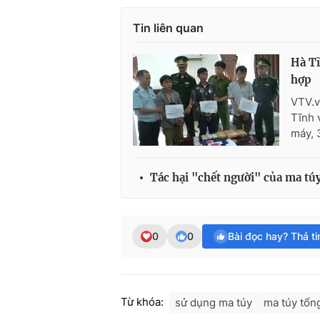
Tin liên quan
Hà Tĩ
hợp
VTV.v
Tĩnh 
máy, 
Tác hại "chết người" của ma tú
0
0
Bài đọc hay? Thả t
Từ khóa:
sử dụng ma túy
ma túy tổn