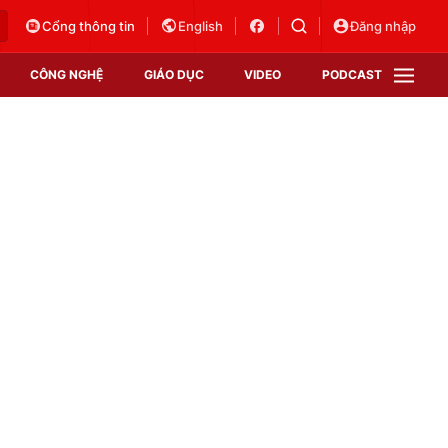
Cổng thông tin
English
Đăng nhập
CÔNG NGHỆ
GIÁO DỤC
VIDEO
PODCAST
VTV Money
VTV Thể thao
VTV Sức khoẻ
Bất động sản
Thị trường 24h
Tấm lòng Việt
Vươn mình bằng AI
VTV4
VTV8
VTV9
Lịch phát sóng
Giao lưu trực tuyến
Sự kiện