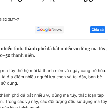
Góc ảnh
06:52 GMT+7
Giáo dục
Công nghệ
Chia sẻ
Tuyển sinh
Hitech Công ng
Học trực tuyến
Sản phẩm
 nhiều tỉnh, thành phố đã bắt nhiều vụ dùng ma túy,
g
Thị trường
 30-50 thanh niên.
Tư vấn
ma túy thế hệ mới là thanh niên và ngày càng trẻ hóa.
 là địa điểm nhiều người lựa chọn và tại đây, bạn bè
u sử dụng.
 thành phố đã bắt nhiều vụ dùng ma túy, thác loạn tập
ên. Trong các vụ này, các đối tượng đều sử dụng ma túy
ố gây kích thích mạnh.