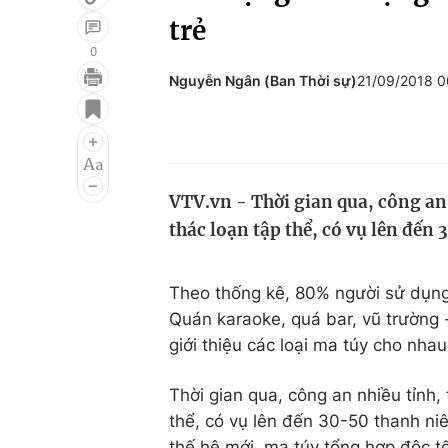
trẻ
0
Nguyễn Ngân (Ban Thời sự)
21/09/2018 
Giải trí
Đời sống
Điện ảnh
Du lịch
Âm nhạc
Làm đẹp
VTV.vn - Thời gian qua, công an
Sao
Chất lượng cuộc sốn
thác loạn tập thể, có vụ lên đến
Theo thống kê, 80% người sử dụng 
Quán karaoke, quá bar, vũ trường -
giới thiệu các loại ma túy cho nha
Thời gian qua, công an nhiều tỉnh,
thể, có vụ lên đến 30-50 thanh ni
thế hệ mới, ma túy tổng hợp độc t