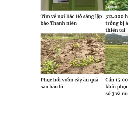
Tìm về nơi Bác Hồ sáng lập
312.000 h
báo Thanh niên
trồng bị 
thiên tai
Phục hồi vườn cây ăn quả
Cần 15.00
sau bão lũ
khôi phục
số 3 và m