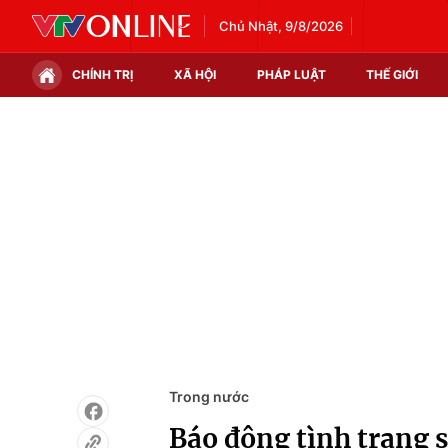
Chủ Nhật, 9/8/2026
CHÍNH TRỊ
XÃ HỘI
PHÁP LUẬT
THẾ GIỚI
Chính trị
Xã hội
Thế giới
Kinh tế
Tin tức
Tài chính
Thế giới đó đây
Thị trường
Câu chuyện quốc tế
Góc doanh nghiệp
Dữ liệu và đời sống
Trong nước
Báo động tình trạng s