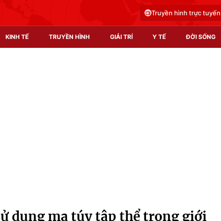
Truyền hình trực tuyến
KINH TẾ
TRUYỀN HÌNH
GIẢI TRÍ
Y TẾ
ĐỜI SỐNG
Pháp luật
Y tế
Truyền hình
Multimedia
Phim VTV
Video
Hậu trường
Shorts video
Nhân vật
Podcast
Khán giả
EMagazine
Giải sao mai
Photo
ử dụng ma túy tập thể trong giới
Infographic