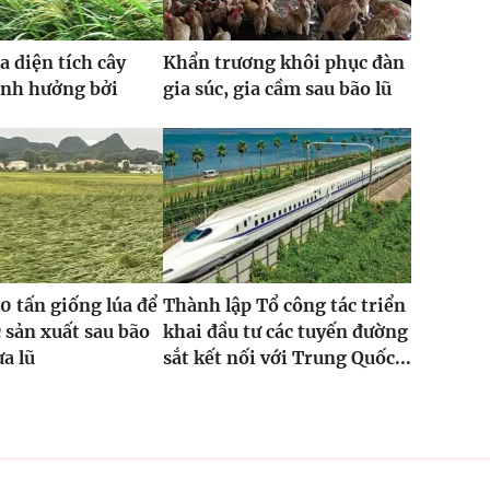
a diện tích cây
Khẩn trương khôi phục đàn
ảnh hưởng bởi
gia súc, gia cầm sau bão lũ
0 tấn giống lúa để
Thành lập Tổ công tác triển
 sản xuất sau bão
khai đầu tư các tuyến đường
ưa lũ
sắt kết nối với Trung Quốc...