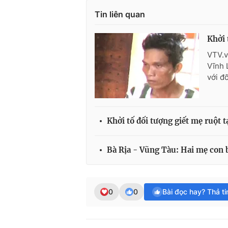
Tin liên quan
Khởi 
VTV.v
Vĩnh 
với đ
Khởi tố đối tượng giết mẹ ruột 
Bà Rịa - Vũng Tàu: Hai mẹ con bị
0
0
Bài đọc hay? Thả t