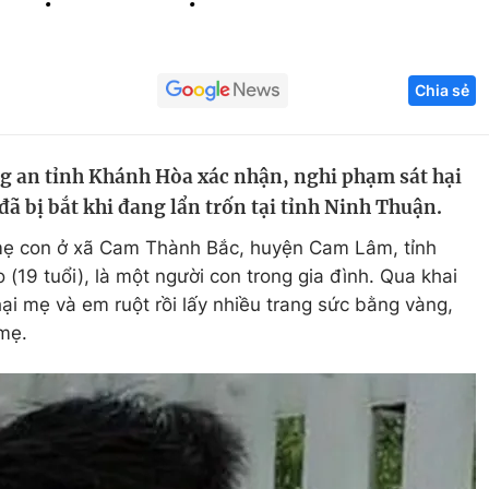
Góc ảnh
Chia sẻ
Giáo dục
Công nghệ
Tuyển sinh
Hitech Công ng
ng an tỉnh Khánh Hòa xác nhận, nghi phạm sát hại
Học trực tuyến
Sản phẩm
ã bị bắt khi đang lẩn trốn tại tỉnh Ninh Thuận.
g
Thị trường
mẹ con ở xã Cam Thành Bắc, huyện Cam Lâm, tỉnh
Tư vấn
19 tuổi), là một người con trong gia đình. Qua khai
hại mẹ và em ruột rồi lấy nhiều trang sức bằng vàng,
mẹ.