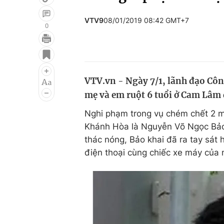
VTV9
08/01/2019 08:42 GMT+7
0
Giải trí
Đời sống
Điện ảnh
Du lịch
VTV.vn - Ngày 7/1, lãnh đạo Cô
Âm nhạc
Làm đẹp
mẹ và em ruột 6 tuổi ở Cam Lâm đ
Sao
Chất lượng cuộc sốn
Nghi phạm trong vụ chém chết 2 
Khánh Hòa là Nguyễn Võ Ngọc Bảo (
thác nóng, Bảo khai đã ra tay sát 
điện thoại cùng chiếc xe máy của 