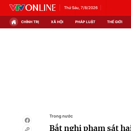
Thứ Sáu, 7/8/2026
CHÍNH TRỊ
XÃ HỘI
PHÁP LUẬT
THẾ GIỚI
Chính trị
Xã hội
Thế giới
Kinh tế
Tin tức
Tài chính
Thế giới đó đây
Thị trường
Câu chuyện quốc tế
Góc doanh nghiệp
Dữ liệu và đời sống
Trong nước
Bắt nghi phạm sát hạ