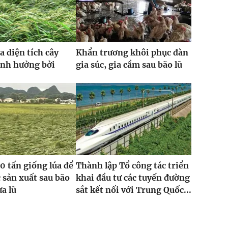
a diện tích cây
Khẩn trương khôi phục đàn
ảnh hưởng bởi
gia súc, gia cầm sau bão lũ
0 tấn giống lúa để
Thành lập Tổ công tác triển
 sản xuất sau bão
khai đầu tư các tuyến đường
ưa lũ
sắt kết nối với Trung Quốc...