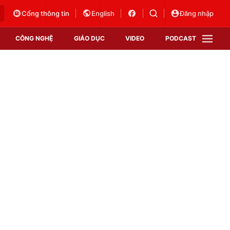
Cổng thông tin
English
Đăng nhập
CÔNG NGHỆ
GIÁO DỤC
VIDEO
PODCAST
VTV Money
VTV Thể thao
VTV Sức khoẻ
Bất động sản
Thị trường 24h
Tấm lòng Việt
Vươn mình bằng AI
VTV4
VTV8
VTV9
Lịch phát sóng
Giao lưu trực tuyến
Sự kiện