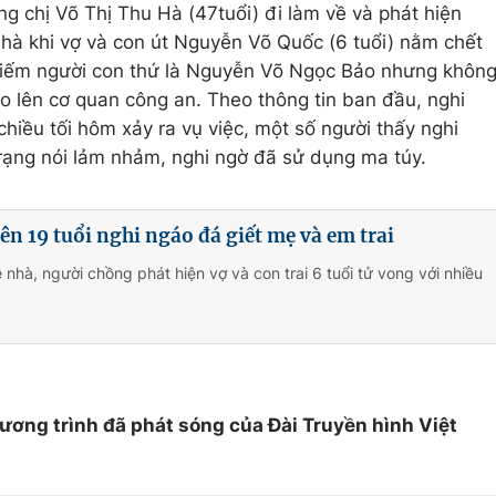
g chị Võ Thị Thu Hà (47tuổi) đi làm về và phát hiện
hà khi vợ và con út Nguyễn Võ Quốc (6 tuổi) nằm chết
kiếm người con thứ là Nguyễn Võ Ngọc Bảo nhưng khôn
o lên cơ quan công an. Theo thông tin ban đầu, nghi
hiều tối hôm xảy ra vụ việc, một số người thấy nghi
trạng nói lảm nhảm, nghi ngờ đã sử dụng ma túy.
n 19 tuổi nghi ngáo đá giết mẹ và em trai
 nhà, người chồng phát hiện vợ và con trai 6 tuổi tử vong với nhiều
hương trình đã phát sóng của Đài Truyền hình Việt