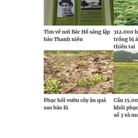
Tìm về nơi Bác Hồ sáng lập
312.000 h
báo Thanh niên
trồng bị 
thiên tai
Phục hồi vườn cây ăn quả
Cần 15.00
sau bão lũ
khôi phục
số 3 và m