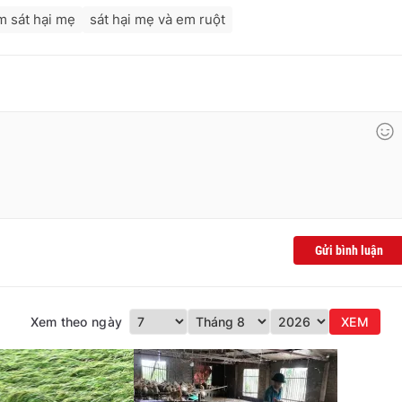
m sát hại mẹ
sát hại mẹ và em ruột
Gửi bình luận
Xem theo ngày
XEM