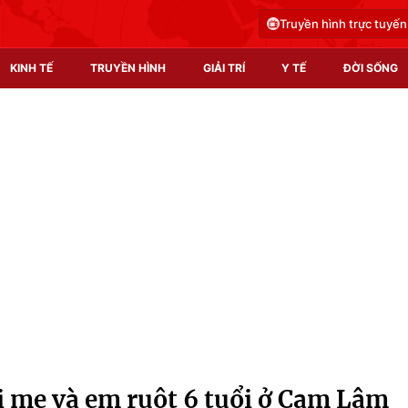
Truyền hình trực tuyến
KINH TẾ
TRUYỀN HÌNH
GIẢI TRÍ
Y TẾ
ĐỜI SỐNG
Pháp luật
Y tế
Truyền hình
Multimedia
Phim VTV
Video
Hậu trường
Shorts video
Nhân vật
Podcast
Khán giả
EMagazine
Giải sao mai
Photo
i mẹ và em ruột 6 tuổi ở Cam Lâm
Infographic