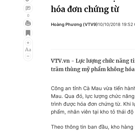
hóa đơn chứng từ
0
Hoàng Phương (VTV9)
10/10/2018 19:52
Giải trí
Đời sống
Điện ảnh
Du lịch
Âm nhạc
Làm đẹp
VTV.vn - Lực lượng chức năng tỉ
Sao
Chất lượng cuộc sốn
trăm thùng mỹ phẩm không hóa 
Công an tỉnh Cà Mau vừa tiến hành
Mau. Qua đó, lực lượng chức năng
trình được hóa đơn chứng từ. Khi 
phẩm, nhân viên tại kho tỏ thái độ
Theo thông tin ban đầu, kho hàn