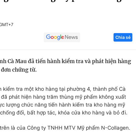
Góc ảnh
 GMT+7
Giáo dục
Công nghệ
Chia sẻ
Tuyển sinh
Hitech Công ng
Học trực tuyến
Sản phẩm
nh Cà Mau đã tiến hành kiểm tra và phát hiện hàng
g
Thị trường
đơn chứng từ.
Tư vấn
 kiểm tra một kho hàng tại phường 4, thành phố Cà
 đã phát hiện hàng trăm thùng mỹ phẩm không xuất
lực lượng chức năng tiến hành kiểm tra kho hàng mỹ
 chống đối, bất hợp tác, khóa cửa kho hàng và bỏ đi.
g trên là của Công ty TNHH MTV Mỹ phẩm N-Collagen.