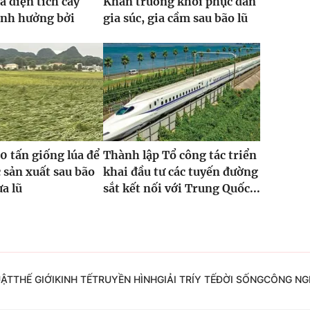
a diện tích cây
Khẩn trương khôi phục đàn
ảnh hưởng bởi
gia súc, gia cầm sau bão lũ
0 tấn giống lúa để
Thành lập Tổ công tác triển
 sản xuất sau bão
khai đầu tư các tuyến đường
ưa lũ
sắt kết nối với Trung Quốc...
UẬT
THẾ GIỚI
KINH TẾ
TRUYỀN HÌNH
GIẢI TRÍ
Y TẾ
ĐỜI SỐNG
CÔNG NG