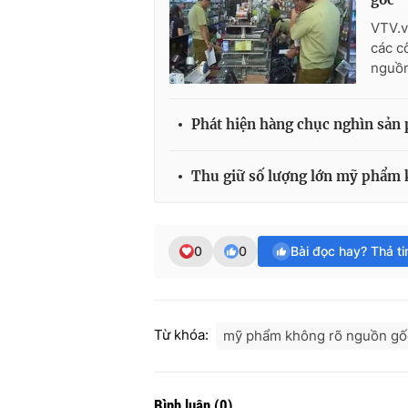
VTV.v
các c
nguồn
Phát hiện hàng chục nghìn sả
Thu giữ số lượng lớn mỹ phẩm 
0
0
Bài đọc hay? Thả t
Từ khóa:
mỹ phẩm không rõ nguồn gố
Bình luận
(
0
)