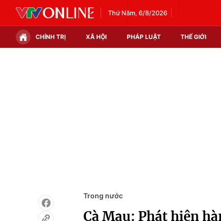
Thứ Năm, 6/8/2026
CHÍNH TRỊ
XÃ HỘI
PHÁP LUẬT
THẾ GIỚI
Chính trị
Xã hội
Thế giới
Kinh tế
Tin tức
Tài chính
Thế giới đó đây
Thị trường
Câu chuyện quốc tế
Góc doanh nghiệp
Dữ liệu và đời sống
Trong nước
Cà Mau: Phát hiện h