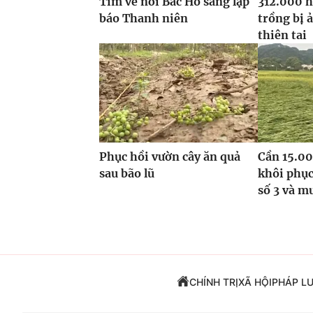
Tìm về nơi Bác Hồ sáng lập
312.000 h
báo Thanh niên
trồng bị 
thiên tai
Phục hồi vườn cây ăn quả
Cần 15.00
sau bão lũ
khôi phục
số 3 và m
CHÍNH TRỊ
XÃ HỘI
PHÁP L