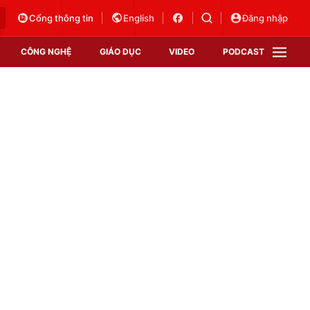
Cổng thông tin
English
Đăng nhập
CÔNG NGHỆ
GIÁO DỤC
VIDEO
PODCAST
VTV Money
VTV Thể thao
VTV Sức khoẻ
Bất động sản
Thị trường 24h
Tấm lòng Việt
Vươn mình bằng AI
VTV4
VTV8
VTV9
Lịch phát sóng
Giao lưu trực tuyến
Sự kiện