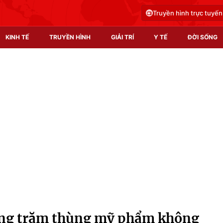
Truyền hình trực tuyến
KINH TẾ
TRUYỀN HÌNH
GIẢI TRÍ
Y TẾ
ĐỜI SỐNG
Pháp luật
Y tế
Truyền hình
Multimedia
Phim VTV
Video
Hậu trường
Shorts video
Nhân vật
Podcast
Khán giả
EMagazine
Giải sao mai
Photo
àng trăm thùng mỹ phẩm không
Infographic