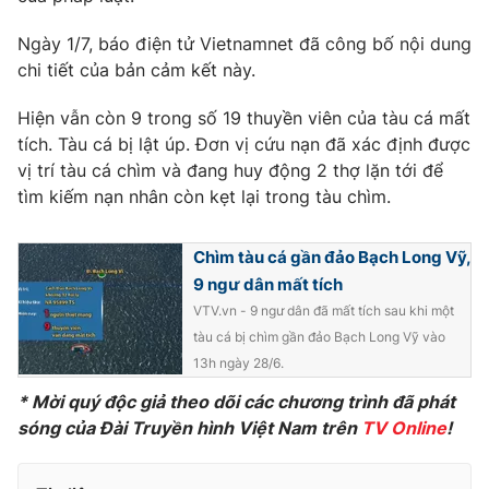
Phim VTV
Giải trí
Ngày 1/7, báo điện tử Vietnamnet đã công bố nội dung
Hậu trường
Điện ảnh
chi tiết của bản cảm kết này.
Đời sống
Nhân vật
Âm nhạc
Hiện vẫn còn 9 trong số 19 thuyền viên của tàu cá mất
Du lịch
Khán giả
tích. Tàu cá bị lật úp. Đơn vị cứu nạn đã xác định được
Giáo dục
Sao
vị trí tàu cá chìm và đang huy động 2 thợ lặn tới để
Làm đẹp
Giải sao mai
Tuyển sinh
tìm kiếm nạn nhân còn kẹt lại trong tàu chìm.
Công nghệ
Chất lượng cuộc sống
Học trực tuyến
Chìm tàu cá gần đảo Bạch Long Vỹ,
Hitech Công nghệ tương lai
Giao lưu trực tuyến
9 ngư dân mất tích
Sản phẩm
VTV.vn - 9 ngư dân đã mất tích sau khi một
Lịch phát sóng
tàu cá bị chìm gần đảo Bạch Long Vỹ vào
Thị trường
13h ngày 28/6.
Tư vấn
* Mời quý độc giả theo dõi các chương trình đã phát
Chuyên mục khác
sóng của Đài Truyền hình Việt Nam trên
TV Online
!
Emagazine
Podcast