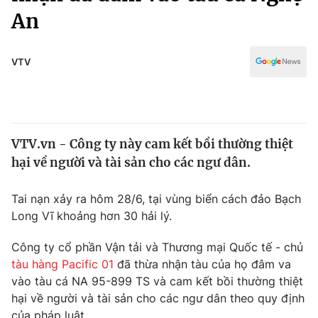
Chính trị
An
Truyền hình
Văn hóa - Giải trí
Xã hội
Y tế
VTV
Đời sống
Pháp luật
Công nghệ
Giáo dục
Y tế
VTV.vn - Công ty này cam kết bồi thường thiệt
hại về người và tài sản cho các ngư dân.
Thế giới
Tin tức
Tai nạn xảy ra hôm 28/6, tại vùng biển cách đảo Bạch
Kinh tế
Long Vĩ khoảng hơn 30 hải lý.
Thế giới đó đây
Tài chính
Công ty cổ phần Vận tải và Thương mại Quốc tế - chủ
Dữ liệu và đời sống
Câu chuyện quốc tế
tàu hàng Pacific 01
đã thừa nhận tàu của họ đâm va
Thị trường
vào tàu cá NA 95-899 TS và cam kết bồi thường thiệt
Truyền hình
Góc doanh nghiệp
hại về người và tài sản cho các ngư dân theo quy định
của pháp luật.