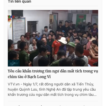
Tin liên quan
Photo
Infographic
Video
Shorts video
VTV Money
VTV Thể thao
VTV Sức khoẻ
Bất động sản
Thị trường 24h
Tấm lòng Việt
Yêu cầu khẩn trương tìm ngư dân mất tích trong vụ
VTV4
Vươn mình bằng AI
chìm tàu ở Bạch Long Vĩ
VTV.vn - Ngày 1/7, rất đông người dân xã Tiến Thủy,
huyện Quỳnh Lưu, tỉnh Nghệ An đã tập trung yêu cầu
VTV9
VTV8
khẩn trương cứu ngư dân mất tích trong vụ chìm tàu...
Liên hệ tòa soạn
English