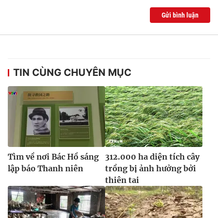
Ðiện thoại Thời báo VTV:
024.66 897 897
Gửi bình luận
Email:
toasoan@vtv.vn
Liên hệ quảng cáo:
024-7300.7108
TIN CÙNG CHUYÊN MỤC
Tìm về nơi Bác Hồ sáng
312.000 ha diện tích cây
lập báo Thanh niên
trồng bị ảnh hưởng bởi
® Cấm sao chép dưới mọi hình thức nếu không có sự chấp
thiên tai
thuận bằng văn bản. Ghi rõ nguồn VTV.vn khi phát hành lại
thông tin từ website này.