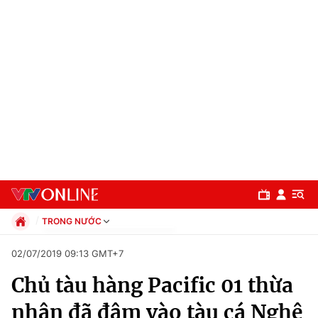
TRONG NƯỚC
Chính trị
02/07/2019 09:13 GMT+7
Xã hội
Chủ tàu hàng Pacific 01 thừa
Pháp luật
Chuyên mục
Kinh tế
nhận đã đâm vào tàu cá Nghệ
Thể thao