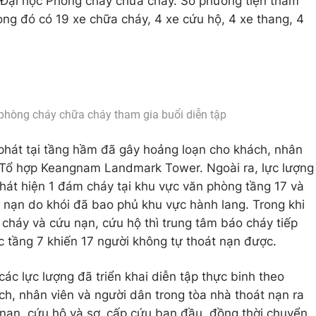
ại học Phòng cháy chữa cháy. Số phương tiện tham
rong đó có 19 xe chữa cháy, 4 xe cứu hộ, 4 xe thang, 4
phòng cháy chữa cháy tham gia buổi diễn tập
phát tại tầng hầm đã gây hoảng loạn cho khách, nhân
g Tổ hợp Keangnam Landmark Tower. Ngoài ra, lực lượng
át hiện 1 đám cháy tại khu vực văn phòng tầng 17 và
 nạn do khói đã bao phủ khu vực hành lang. Trong khi
 cháy và cứu nạn, cứu hộ thì trung tâm báo cháy tiếp
c tầng 7 khiến 17 người không tự thoát nạn được.
các lực lượng đã triển khai diễn tập thực binh theo
, nhân viên và người dân trong tòa nhà thoát nạn ra
u nạn, cứu hộ và sơ, cấp cứu ban đầu, đồng thời chuyển