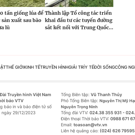
0 tấn giống lúa để
Thành lập Tổ công tác triển
 sản xuất sau bão
khai đầu tư các tuyến đường
ưa lũ
sắt kết nối với Trung Quốc...
UẬT
THẾ GIỚI
KINH TẾ
TRUYỀN HÌNH
GIẢI TRÍ
Y TẾ
ĐỜI SỐNG
CÔNG NG
Đài Truyền hình Việt Nam
Tổng Biên tập:
Vũ Thanh Thủy
hời báo VTV
Phó Tổng Biên tập:
Nguyễn Thị Mỹ Hạ
g báo in và báo điện tử số
Nguyễn Trọng Ninh
 ngày 29/12/2023
Tổng đài VTV:
024.38 355 931 - 024
Ðiện thoại Thời báo VTV:
0988 671 6
Email:
toasoan@vtv.vn
Liên hệ quảng cáo:
(024) 626 79595