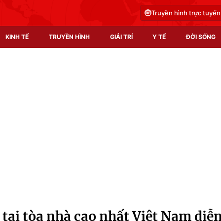
Truyền hình trực tuyến
KINH TẾ
TRUYỀN HÌNH
GIẢI TRÍ
Y TẾ
ĐỜI SỐNG
Pháp luật
Y tế
Truyền hình
Multimedia
Phim VTV
Video
Hậu trường
Shorts video
Nhân vật
Podcast
Khán giả
EMagazine
Giải sao mai
Photo
tại tòa nhà cao nhất Việt Nam diễ
Infographic