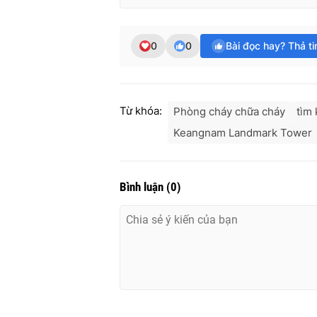
0
0
Bài đọc hay? Thả t
Từ khóa:
Phòng cháy chữa cháy
tìm
Keangnam Landmark Tower
Bình luận
(
0
)