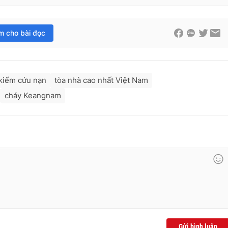
im cho bài đọc
 kiếm cứu nạn
tòa nhà cao nhất Việt Nam
cháy Keangnam
Gửi bình luận