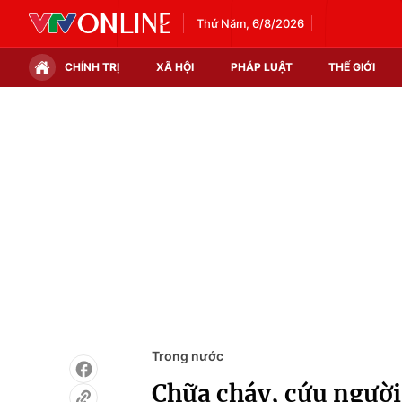
Thứ Năm, 6/8/2026
CHÍNH TRỊ
XÃ HỘI
PHÁP LUẬT
THẾ GIỚI
Chính trị
Xã hội
Thế giới
Kinh tế
Tin tức
Tài chính
Thế giới đó đây
Thị trường
Câu chuyện quốc tế
Góc doanh nghiệp
Dữ liệu và đời sống
Trong nước
Chữa cháy, cứu người 