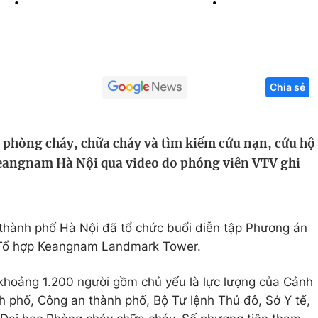
Góc ảnh
Giáo dục
Công nghệ
Chia sẻ
Tuyển sinh
Hitech Công ng
Học trực tuyến
Sản phẩm
 phòng cháy, chữa cháy và tìm kiếm cứu nạn, cứu hộ
g
Thị trường
 Keangnam Hà Nội qua video do phóng viên VTV ghi
Tư vấn
hành phố Hà Nội đã tổ chức buổi diễn tập Phương án
 Tổ hợp Keangnam Landmark Tower.
 khoảng 1.200 người gồm chủ yếu là lực lượng của Cảnh
 phố, Công an thành phố, Bộ Tư lệnh Thủ đô, Sở Y tế,