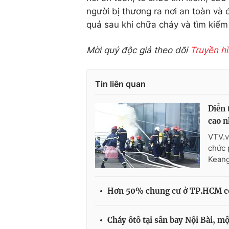
người bị thương ra nơi an toàn và
quả sau khi chữa cháy và tìm kiếm
Mời quý độc giả theo dõi
Truyền h
Tin liên quan
Diễn 
cao n
VTV.v
chức 
Keang
Hơn 50% chung cư ở TP.HCM có
Cháy ôtô tại sân bay Nội Bài, m