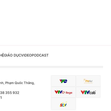
HỆ
GIÁO DỤC
VIDEO
PODCAST
nh, Phạm Quốc Thắng,
.38 355 932
71