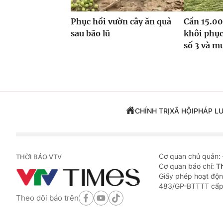
Phục hồi vườn cây ăn quả
Cần 15.00
sau bão lũ
khôi phục
số 3 và m
CHÍNH TRỊ
XÃ HỘI
PHÁP L
Cơ quan chủ quản:
THỜI BÁO VTV
Cơ quan báo chí:
T
Giấy phép hoạt độn
483/GP-BTTTT cấp
Theo dõi báo trên