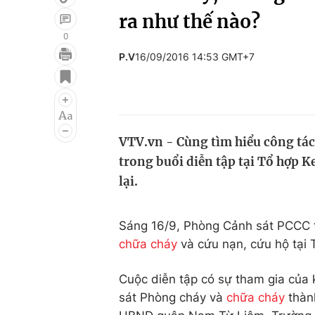
ra như thế nào?
0
P.V
16/09/2016 14:53 GMT+7
Giải trí
Đời sống
Điện ảnh
Du lịch
Âm nhạc
Làm đẹp
VTV.vn - Cùng tìm hiểu công tác
Sao
Chất lượng cuộc sốn
trong buổi diễn tập tại Tổ hợp
lại.
Sáng 16/9, Phòng Cảnh sát PCCC t
chữa cháy
và cứu nạn, cứu hộ tại
Cuộc diễn tập có sự tham gia của
sát Phòng cháy và
chữa cháy
thành