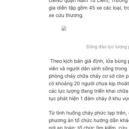
UBND quận Nam Từ Liêm, Trường Đ
gia diễn tập gồm 45 xe các loại, t
xe cứu thương.
Đông đảo lực lượng 
Theo kịch bản giả định, lửa bùng 
viên và người dân sinh sống tron
phòng cháy chữa cháy cơ sở còn ph
có khoảng 20 người chưa kịp thoát
các lực lượng đang triển khai chữa
tục phát hiện 1 đám cháy ở khu vự
Từ tình huống cháy phức tạp trên, 
phương án tổ chức hướng dẫn khách
nơi an toàn; tổ chức tìm kiếm, cứ