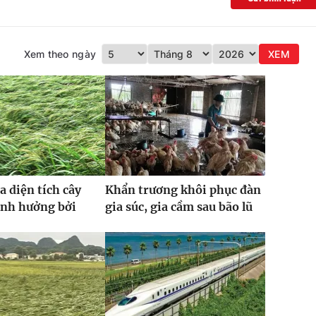
Xem theo ngày
XEM
a diện tích cây
Khẩn trương khôi phục đàn
ảnh hưởng bởi
gia súc, gia cầm sau bão lũ