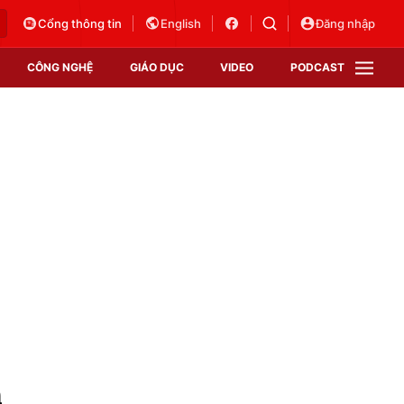
Cổng thông tin
English
Đăng nhập
CÔNG NGHỆ
GIÁO DỤC
VIDEO
PODCAST
VTV Money
VTV Thể thao
VTV Sức khoẻ
Bất động sản
Thị trường 24h
Tấm lòng Việt
Vươn mình bằng AI
VTV4
VTV8
VTV9
Lịch phát sóng
Giao lưu trực tuyến
n
Sự kiện