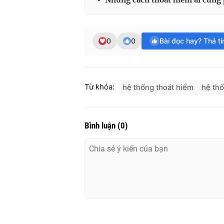
0
0
Bài đọc hay? Thả t
Từ khóa:
hệ thống thoát hiểm
hệ th
Bình luận
(
0
)