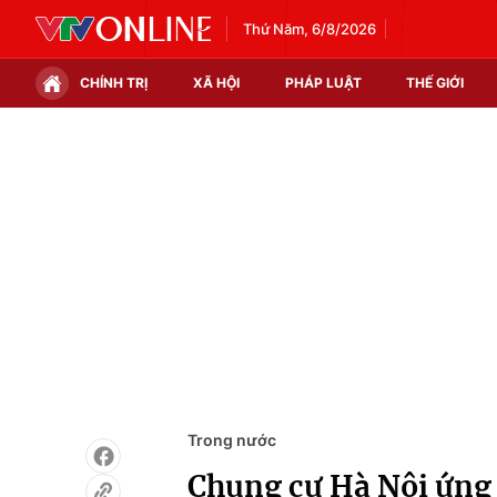
Thứ Năm, 6/8/2026
CHÍNH TRỊ
XÃ HỘI
PHÁP LUẬT
THẾ GIỚI
Chính trị
Xã hội
Thế giới
Kinh tế
Tin tức
Tài chính
Thế giới đó đây
Thị trường
Câu chuyện quốc tế
Góc doanh nghiệp
Dữ liệu và đời sống
Trong nước
Chung cư Hà Nội ứng