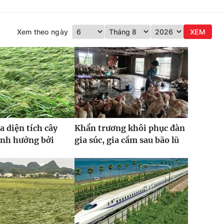
Xem theo ngày
XEM
a diện tích cây
Khẩn trương khôi phục đàn
ảnh hưởng bởi
gia súc, gia cầm sau bão lũ