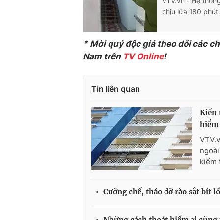
VTV.vn - Hệ thống
chịu lửa 180 phút
* Mời quý độc giả theo dõi các c
Nam trên
TV Online
!
Tin liên quan
Kiến 
hiểm
VTV.v
ngoài
kiểm 
Cưỡng chế, tháo dỡ rào sắt bít l
Những cách thoát hiểm ai cũng 