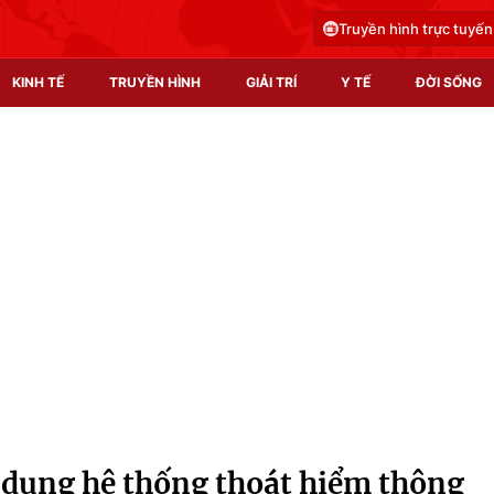
Truyền hình trực tuyến
KINH TẾ
TRUYỀN HÌNH
GIẢI TRÍ
Y TẾ
ĐỜI SỐNG
Pháp luật
Y tế
Truyền hình
Multimedia
Phim VTV
Video
Hậu trường
Shorts video
Nhân vật
Podcast
Khán giả
EMagazine
Giải sao mai
Photo
 dụng hệ thống thoát hiểm thông
Infographic