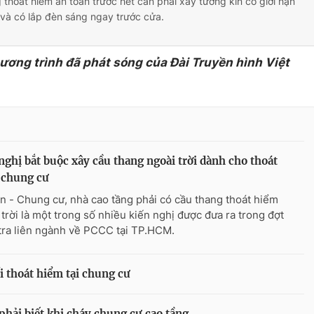
 thoát hiểm an toàn trước hết cần phải xây tường kín có giới hạn
 và có lắp đèn sáng ngay trước cửa.
hương trình đã phát sóng của Đài Truyền hình Việt
nghị bắt buộc xây cầu thang ngoài trời dành cho thoát
 chung cư
n - Chung cư, nhà cao tầng phải có cầu thang thoát hiểm
 trời là một trong số nhiều kiến nghị được đưa ra trong đợt
tra liên ngành về PCCC tại TP.HCM.
ối thoát hiểm tại chung cư
phải biết khi cháy chung cư cao tầng