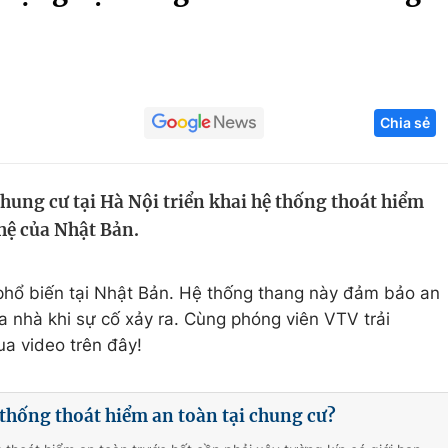
Góc ảnh
Giáo dục
Công nghệ
Chia sẻ
Tuyển sinh
Hitech Công ng
Học trực tuyến
Sản phẩm
hung cư tại Hà Nội triển khai hệ thống thoát hiểm
g
Thị trường
hệ của Nhật Bản.
Tư vấn
 phổ biến tại Nhật Bản. Hệ thống thang này đảm bảo an
a nhà khi sự cố xảy ra. Cùng phóng viên VTV trải
a video trên đây!
 thống thoát hiểm an toàn tại chung cư?