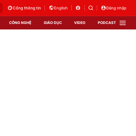
Cổng thông tin
English
Đăng nhập
CÔNG NGHỆ
GIÁO DỤC
VIDEO
PODCAST
VTV Money
VTV Thể thao
VTV Sức khoẻ
Bất động sản
Thị trường 24h
Tấm lòng Việt
Vươn mình bằng AI
VTV4
VTV8
VTV9
Lịch phát sóng
Giao lưu trực tuyến
Sự kiện