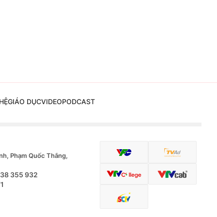
HỆ
GIÁO DỤC
VIDEO
PODCAST
nh, Phạm Quốc Thắng,
.38 355 932
71