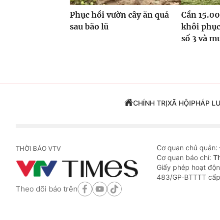
Phục hồi vườn cây ăn quả
Cần 15.00
sau bão lũ
khôi phục
số 3 và m
CHÍNH TRỊ
XÃ HỘI
PHÁP L
Cơ quan chủ quản:
THỜI BÁO VTV
Cơ quan báo chí:
T
Giấy phép hoạt độn
483/GP-BTTTT cấp
Theo dõi báo trên