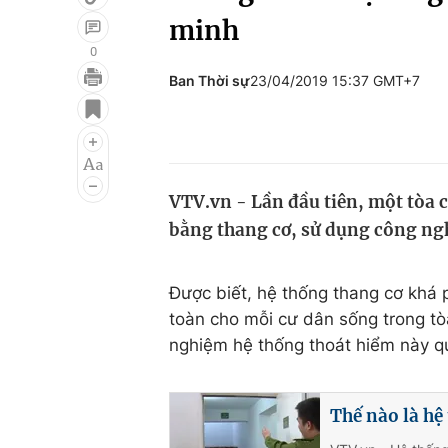
minh
0
Ban Thời sự
23/04/2019 15:37 GMT+7
Giải trí
Đời sống
Điện ảnh
Du lịch
Âm nhạc
Làm đẹp
VTV.vn - Lần đầu tiên, một tòa c
Sao
Chất lượng cuộc sốn
bằng thang cơ, sử dụng công ng
Được biết, hệ thống thang cơ khá
toàn cho mỗi cư dân sống trong tò
nghiệm hệ thống thoát hiểm này qu
Thế nào là hệ