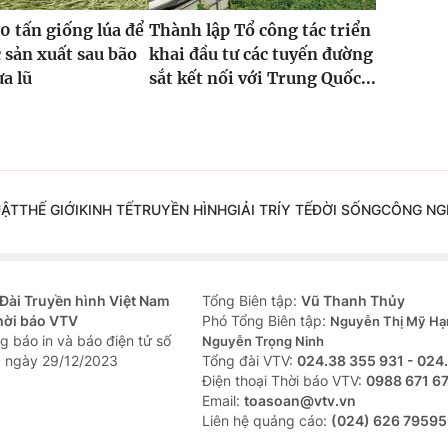
0 tấn giống lúa để
Thành lập Tổ công tác triển
 sản xuất sau bão
khai đầu tư các tuyến đường
ưa lũ
sắt kết nối với Trung Quốc...
UẬT
THẾ GIỚI
KINH TẾ
TRUYỀN HÌNH
GIẢI TRÍ
Y TẾ
ĐỜI SỐNG
CÔNG NG
Đài Truyền hình Việt Nam
Tổng Biên tập:
Vũ Thanh Thủy
hời báo VTV
Phó Tổng Biên tập:
Nguyễn Thị Mỹ Hạ
g báo in và báo điện tử số
Nguyễn Trọng Ninh
 ngày 29/12/2023
Tổng đài VTV:
024.38 355 931 - 024
Ðiện thoại Thời báo VTV:
0988 671 6
Email:
toasoan@vtv.vn
Liên hệ quảng cáo:
(024) 626 79595