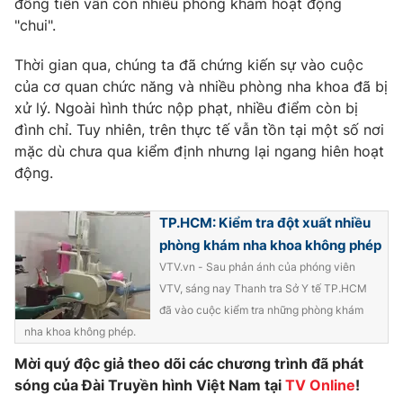
đồng tiền vẫn còn nhiều phòng khám hoạt động
Phim VTV
Giải trí
"chui".
Hậu trường
Điện ảnh
Thời gian qua, chúng ta đã chứng kiến sự vào cuộc
Đời sống
Nhân vật
của cơ quan chức năng và nhiều phòng nha khoa đã bị
Âm nhạc
xử lý. Ngoài hình thức nộp phạt, nhiều điểm còn bị
Du lịch
Khán giả
Giáo dục
Sao
đình chỉ. Tuy nhiên, trên thực tế vẫn tồn tại một số nơi
Làm đẹp
Giải sao mai
mặc dù chưa qua kiểm định nhưng lại ngang hiên hoạt
Tuyển sinh
động.
Công nghệ
Chất lượng cuộc sống
Học trực tuyến
Hitech Công nghệ tương lai
TP.HCM: Kiểm tra đột xuất nhiều
Giao lưu trực tuyến
phòng khám nha khoa không phép
Sản phẩm
VTV.vn - Sau phản ánh của phóng viên
Lịch phát sóng
Thị trường
VTV, sáng nay Thanh tra Sở Y tế TP.HCM
đã vào cuộc kiểm tra những phòng khám
Tư vấn
nha khoa không phép.
Chuyên mục khác
Mời quý độc giả theo dõi các chương trình đã phát
Emagazine
Podcast
sóng của Đài Truyền hình Việt Nam tại
TV Online
!