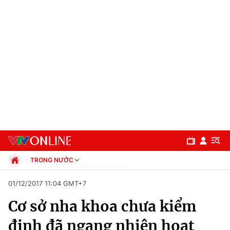
TRONG NƯỚC
Chính trị
01/12/2017 11:04 GMT+7
Xã hội
Cơ sở nha khoa chưa kiểm
Pháp luật
Chuyên mục
Kinh tế
định đã ngang nhiên hoạt
Thể thao