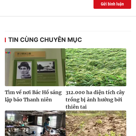
Ðiện thoại Thời báo VTV:
024.66 897 897
Gửi bình luận
Email:
toasoan@vtv.vn
Liên hệ quảng cáo:
024-7300.7108
TIN CÙNG CHUYÊN MỤC
Tìm về nơi Bác Hồ sáng
312.000 ha diện tích cây
lập báo Thanh niên
trồng bị ảnh hưởng bởi
® Cấm sao chép dưới mọi hình thức nếu không có sự chấp
thiên tai
thuận bằng văn bản. Ghi rõ nguồn VTV.vn khi phát hành lại
thông tin từ website này.