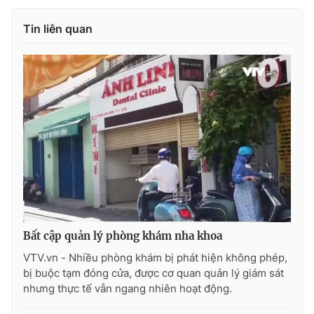
Photo
Infographic
Tin liên quan
Video
Shorts video
VTV Money
VTV Thể thao
VTV Sức khoẻ
Bất động sản
Thị trường 24h
Tấm lòng Việt
VTV4
Vươn mình bằng AI
Bất cập quản lý phòng khám nha khoa
VTV.vn - Nhiều phòng khám bị phát hiện không phép,
VTV9
VTV8
bị buộc tạm đóng cửa, được cơ quan quản lý giám sát
nhưng thực tế vẫn ngang nhiên hoạt động.
Liên hệ tòa soạn
English