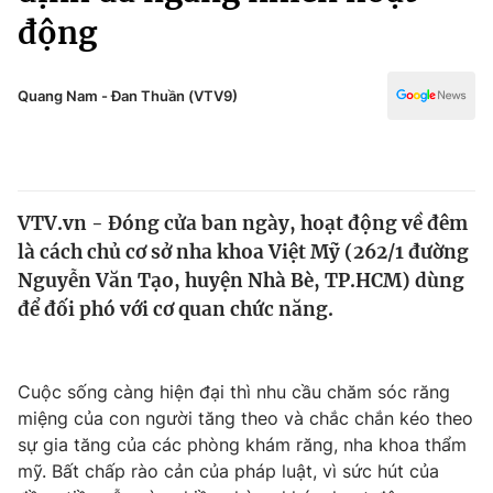
Chính trị
động
Truyền hình
Văn hóa - Giải trí
Xã hội
Y tế
Quang Nam - Đan Thuần (VTV9)
Đời sống
Pháp luật
Công nghệ
Giáo dục
Y tế
VTV.vn - Đóng cửa ban ngày, hoạt động về đêm
là cách chủ cơ sở nha khoa Việt Mỹ (262/1 đường
Thế giới
Nguyễn Văn Tạo, huyện Nhà Bè, TP.HCM) dùng
Tin tức
để đối phó với cơ quan chức năng.
Kinh tế
Thế giới đó đây
Tài chính
Dữ liệu và đời sống
Cuộc sống càng hiện đại thì nhu cầu chăm sóc răng
Câu chuyện quốc tế
Thị trường
miệng của con người tăng theo và chắc chắn kéo theo
sự gia tăng của các phòng khám răng, nha khoa thẩm
Truyền hình
Góc doanh nghiệp
mỹ. Bất chấp rào cản của pháp luật, vì sức hút của