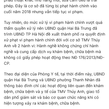
phẫu thuật khác như nâng mũi, sửa cằm đều là trái
phép. Đây là cơ sở đã từng bị phạt hành chính vào
Photo
Infographic
cuối năm 2018 nhưng vẫn tiếp tục vi phạm.
Video
Shorts video
Tuy nhiên, do mức xử lý vi phạm hành chính vượt quá
thẩm quyền xử lý nên UBND quận Hai Bà Trưng đã
trình UBND TP Hà Nội đề xuất thành phố ra quyết định
VTV Money
VTV Thể thao
xử phạt vi phạm hành chính đới với cơ sở TMV Thúy
Anh về 2 hành vi: Hành nghề không chứng chỉ hành
VTV Sức khoẻ
Bất động sản
nghề và cung cấp dịch vụ khám bệnh, chữa bệnh mà
không có giấy phép hoạt động theo NĐ 176/2013/NĐ-
CP.
Thị trường 24h
Tấm lòng Việt
Theo đại diện của Phòng Y tế, tại thời điểm này, UBND
VTV4
Vươn mình bằng AI
quận Hai Bà Trưng và UBND phường Thanh Nhàn đã
thông báo đình chỉ các hoạt động liên quan đến khám
bệnh, chữa bệnh và y tế của TMV Thúy Anh, giao tổ
VTV9
VTV8
dân phố giám sát và báo cơ quan chức năng khi có
hiện tượng xảy ra khám bệnh, chữa bệnh.
Liên hệ tòa soạn
English