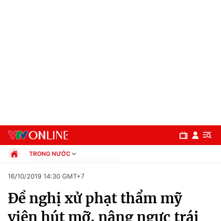
TRONG NƯỚC
Chính trị
16/10/2019 14:30 GMT+7
Xã hội
Đề nghị xử phạt thẩm mỹ
Pháp luật
Chuyên mục
Kinh tế
viện hút mỡ, nâng ngực trái
Thể thao