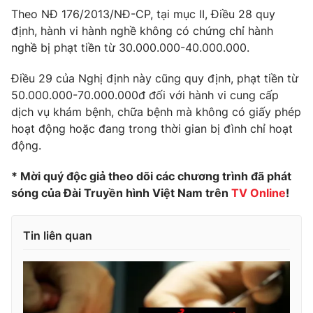
Theo NĐ 176/2013/NĐ-CP, tại mục II, Điều 28 quy
định, hành vi hành nghề không có chứng chỉ hành
nghề bị phạt tiền từ 30.000.000-40.000.000.
THỜI BÁO VTV
Điều 29 của Nghị định này cũng quy định, phạt tiền từ
50.000.000-70.000.000đ đối với hành vi cung cấp
dịch vụ khám bệnh, chữa bệnh mà không có giấy phép
hoạt động hoặc đang trong thời gian bị đình chỉ hoạt
Theo dõi báo trên
động.
Cơ quan chủ quản:
* Mời quý độc giả theo dõi các chương trình đã phát
Đài Truyền hình Việt Nam
sóng của Đài Truyền hình Việt Nam trên
TV Online
!
Cơ quan báo chí:
Thời báo VTV
Giấy phép hoạt động báo in và báo điện tử số 483/GP-BTTTT
cấp ngày 29/12/2023
Tin liên quan
Tổng Biên tập:
Vũ Thanh Thủy
Phó Tổng Biên tập:
Nguyễn Thị Mỹ Hạnh, Phạm Quốc Thắng,
Nguyễn Trọng Ninh
Tổng đài VTV:
024.38 355 931 - 024.38 355 932