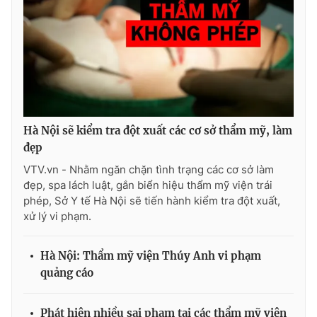
Ðiện thoại Thời báo VTV:
024.66 897 897
Email:
toasoan@vtv.vn
Liên hệ quảng cáo:
024-7300.7108
Hà Nội sẽ kiểm tra đột xuất các cơ sở thẩm mỹ, làm
đẹp
VTV.vn - Nhằm ngăn chặn tình trạng các cơ sở làm
đẹp, spa lách luật, gắn biển hiệu thẩm mỹ viện trái
phép, Sở Y tế Hà Nội sẽ tiến hành kiểm tra đột xuất,
xử lý vi phạm.
® Cấm sao chép dưới mọi hình thức nếu không có sự chấp
Hà Nội: Thẩm mỹ viện Thúy Anh vi phạm
thuận bằng văn bản. Ghi rõ nguồn VTV.vn khi phát hành lại
quảng cáo
thông tin từ website này.
Phát hiện nhiều sai phạm tại các thẩm mỹ viện