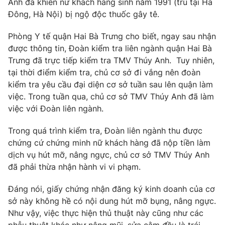
Anh đã khiến nữ khách hàng sinh năm 1991 (trú tại Hà
Phim VTV
Giải trí
Đông, Hà Nội) bị ngộ độc thuốc gây tê.
Hậu trường
Điện ảnh
Phòng Y tế quận Hai Bà Trưng cho biết, ngay sau nhận
Đời sống
Nhân vật
được thông tin, Đoàn kiểm tra liên ngành quận Hai Bà
Âm nhạc
Trưng đã trực tiếp kiểm tra TMV Thúy Anh. Tuy nhiên,
Du lịch
Khán giả
Giáo dục
Sao
tại thời điểm kiểm tra, chủ cơ sở đi vắng nên đoàn
Làm đẹp
Giải sao mai
kiểm tra yêu cầu đại diện cơ sở tuần sau lên quận làm
Tuyển sinh
việc. Trong tuần qua, chủ cơ sở TMV Thúy Anh đã làm
Công nghệ
Chất lượng cuộc sống
việc với Đoàn liên ngành.
Học trực tuyến
Hitech Công nghệ tương lai
Giao lưu trực tuyến
Trong quá trình kiểm tra, Đoàn liên ngành thu được
Sản phẩm
chứng cứ chứng minh nữ khách hàng đã nộp tiền làm
dịch vụ hút mỡ, nâng ngực, chủ cơ sở TMV Thúy Anh
Lịch phát sóng
Thị trường
đã phải thừa nhận hành vi vi phạm.
Tư vấn
Đáng nói, giấy chứng nhận đăng ký kinh doanh của cơ
Chuyên mục khác
sở này không hề có nội dung hút mỡ bụng, nâng ngực.
Emagazine
Podcast
Như vậy, việc thực hiện thủ thuật này cũng như các