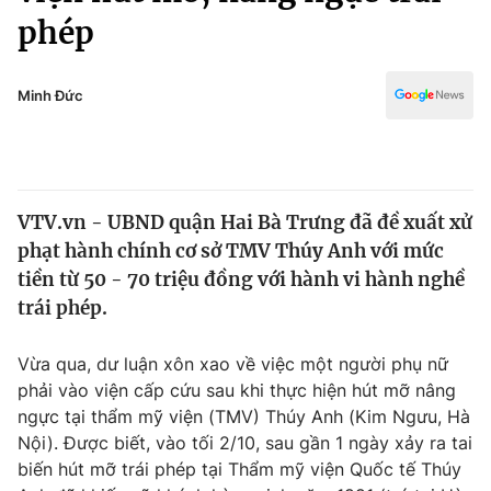
Chính trị
phép
Truyền hình
Văn hóa - Giải trí
Xã hội
Y tế
Minh Đức
Đời sống
Pháp luật
Công nghệ
Giáo dục
Y tế
VTV.vn - UBND quận Hai Bà Trưng đã đề xuất xử
phạt hành chính cơ sở TMV Thúy Anh với mức
Thế giới
tiền từ 50 - 70 triệu đồng với hành vi hành nghề
Tin tức
trái phép.
Kinh tế
Thế giới đó đây
Vừa qua, dư luận xôn xao về việc một người phụ nữ
Tài chính
Dữ liệu và đời sống
phải vào viện cấp cứu sau khi thực hiện hút mỡ nâng
Câu chuyện quốc tế
Thị trường
ngực tại thẩm mỹ viện (TMV) Thúy Anh (Kim Ngưu, Hà
Nội). Được biết, vào tối 2/10, sau gần 1 ngày xảy ra tai
Truyền hình
Góc doanh nghiệp
biến hút mỡ trái phép tại Thẩm mỹ viện Quốc tế Thúy